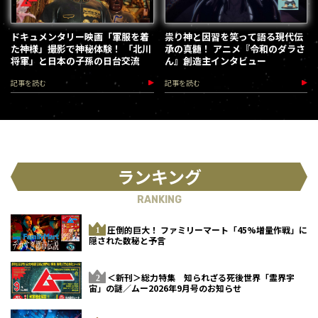
ドキュメンタリー映画「軍服を着
祟り神と因習を笑って語る現代伝
た神様」撮影で神秘体験！ 「北川
承の真髄！ アニメ『令和のダラさ
将軍」と日本の子孫の日台交流
ん』創造主インタビュー
記事を読む
記事を読む
ランキング
RANKING
圧倒的巨大！ ファミリーマート「45%増量作戦」に
隠された数秘と予言
＜新刊＞総力特集 知られざる死後世界「霊界宇
宙」の謎／ムー2026年9月号のお知らせ