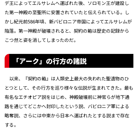
デ王によってエルサレムへ運ばれた後、ソロモン王が建設し
た第一神殿の至聖所に安置されていたと伝えられている。し
かし紀元前586年頃、新バビロニア帝国によってエルサレムが
陥落。第一神殿が破壊されると、契約の箱は歴史の記録から
こつ然と姿を消してしまったのだ。
「アーク」の行方の諸説
以来、『契約の箱』は人類史上最大の失われた聖遺物のひ
とつとして、その行方を巡り様々な伝説が生まれてきた。最も
有名なエチオピア説をはじめ、神殿破壊前に神官らが地下通
路を通じてどこかへ封印したという説、バビロニア軍による
略奪説、さらには中東から日本へ運ばれたとする説まで存在
する。