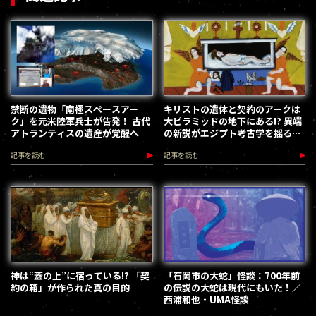
禁断の遺物「南極スペースアー
キリストの遺体と契約のアークは
ク」を元米陸軍兵士が告発！ 古代
大ピラミッドの地下にある!? 異端
アトランティスの遺産が覚醒へ
の新説がエジプト考古学を揺るが
す
記事を読む
記事を読む
神は“蓋の上”に宿っている!? 「契
「石岡市の大蛇」怪談：700年前
約の箱」が作られた真の目的
の伝説の大蛇は現代にもいた！／
西浦和也・UMA怪談