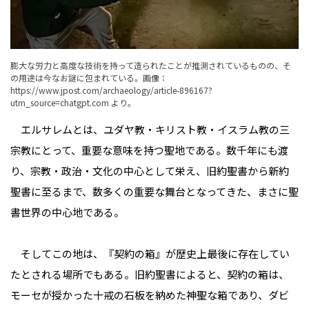
膨大な労力と高度な技術を持って造られたことが推測されているものの、そ
の用途は今なお謎に包まれている。画像：
https://www.jpost.com/archaeology/article-896167?
utm_source=chatgpt.com
より。
エルサレムとは、ユダヤ教・キリスト教・イスラム教の三
宗教にとって、重要な意味を持つ聖地である。数千年にも渡
り、宗教・政治・文化の中心として栄え、旧約聖書から新約
聖書に至るまで、数多くの重要な舞台となってきた、まさに聖
書世界の中心地である。
そしてこの地は、『契約の箱』が歴史上最後に存在してい
たとされる場所でもある。旧約聖書によると、契約の箱は、
モーセが授かった十戒の石板を納めた神聖な箱であり、ダビ