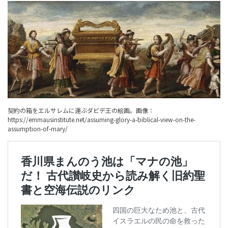
契約の箱をエルサレムに運ぶダビデ王の絵画。画像：
https://emmausinstitute.net/assuming-glory-a-biblical-view-on-the-
assumption-of-mary/