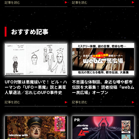
記事を読む
記事を読む
おすすめ記事
UFO対策は悪魔祓いで！ ビル・ハ
不思議な体験談、身近な噂や都市
ーマンの「UFO＝悪魔」説と異星
伝説を大募集！ 読者投稿「webム
人撃退法／忘れじのUFO事件史
ー民広場」オープン
記事を読む
記事を読む