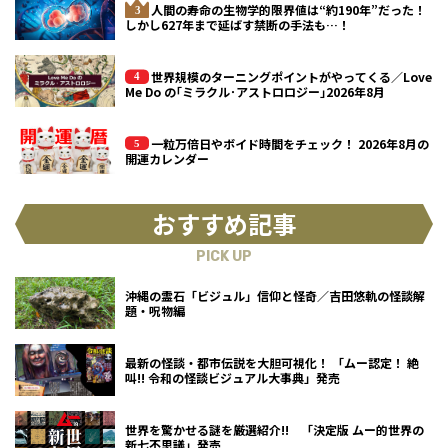
人間の寿命の生物学的限界値は“約190年”だった！
しかし627年まで延ばす禁断の手法も…！
世界規模のターニングポイントがやってくる／Love
Me Do の｢ミラクル･アストロロジー｣2026年8月
一粒万倍日やボイド時間をチェック！ 2026年8月の
開運カレンダー
おすすめ記事
PICK UP
沖縄の霊石「ビジュル」信仰と怪奇／吉田悠軌の怪談解
題・呪物編
最新の怪談・都市伝説を大胆可視化！ 「ムー認定！ 絶
叫!! 令和の怪談ビジュアル大事典」発売
世界を驚かせる謎を厳選紹介!! 「決定版 ムー的世界の
新七不思議」発売