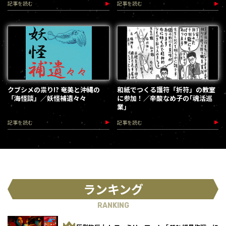
記事を読む
記事を読む
クブシメの祟り!? 奄美と沖縄の
和紙でつくる護符「折符」の教室
「海怪談」／妖怪補遺々々
に参加！／辛酸なめ子の｢魂活巡
業｣
記事を読む
記事を読む
ランキング
RANKING