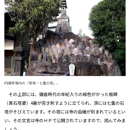
円通寺境内の「首塚・七重の塔」。
その上部には、鎌倉時代の年紀入りの緑色がかった板碑
（青石塔婆）4基が突き刺すように立てられ、頂には七重の石
塔がそびえています。その塔には寺の由緒が刻まれているとい
い、その文言は寺のＨＰで公開されていますので、読んでみま
しょう。