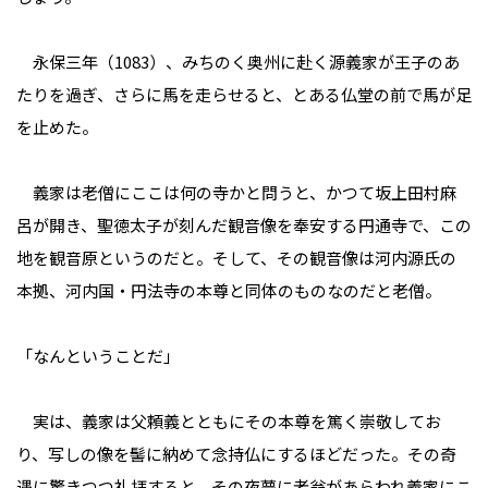
――永保三年（1083）、みちのく奥州に赴く源義家が王子のあ
たりを過ぎ、さらに馬を走らせると、とある仏堂の前で馬が足
を止めた。
義家は老僧にここは何の寺かと問うと、かつて坂上田村麻
呂が開き、聖徳太子が刻んだ観音像を奉安する円通寺で、この
地を観音原というのだと。そして、その観音像は河内源氏の
本拠、河内国・円法寺の本尊と同体のものなのだと老僧。
「なんということだ」
実は、義家は父頼義とともにその本尊を篤く崇敬してお
り、写しの像を髻に納めて念持仏にするほどだった。その奇
遇に驚きつつ礼拝すると、その夜夢に老翁があらわれ義家にこ