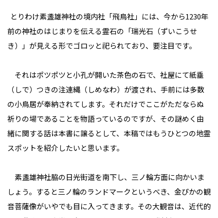
とりわけ素盞雄神社の境内社「飛鳥社」には、今から1230年
前の神社のはじまりを伝える霊石の「瑞光石（ずいこうせ
き）」が見える形でゴロッと祀られており、要注目です。
それはポツポツと小孔が開いた茶色の石で、社屋にて紙垂
（しで）つきの注連縄（しめなわ）が渡され、手前には多数
の小鳥居が奉納されてします。それだけでここがただならぬ
祈りの場であることを物語っているのですが、その謎めく由
緒に関する話は本書に譲るとして、本稿ではもうひとつの地霊
スポットを紹介したいと思います。
素盞雄神社脇の日光街道を南下し、三ノ輪方面に向かいま
しょう。すると三ノ輪のランドマークというべき、金ぴかの観
音菩薩像がいやでも目に入ってきます。その大観音は、近代的