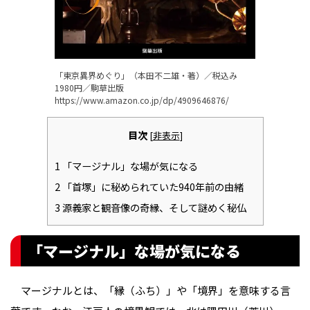
「東京異界めぐり」（本田不二雄・著）／税込み
1980円／駒草出版
https://www.amazon.co.jp/dp/4909646876/
目次
[
非表示
]
1
「マージナル」な場が気になる
2
「首塚」に秘められていた940年前の由緒
3
源義家と観音像の奇縁、そして謎めく秘仏
「マージナル」な場が気になる
マージナルとは、「縁（ふち）」や「境界」を意味する言