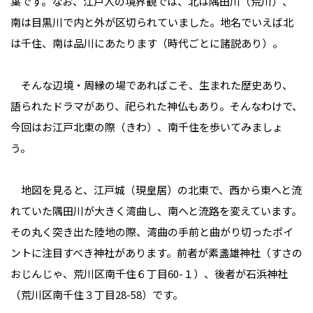
葉です。なお、江戸人の境界観では、北は隅田川（荒川）、
南は目黒川で内と外が区切られていました。地名でいえば北
は千住、南は品川にあたります（時代ごとに諸説あり）。
そんな辺境・周縁の場であればこそ、生まれた歴史あり、
語られたドラマがあり、祀られた神仏もあり。そんなわけで、
今回はお江戸北東の際（きわ）、南千住を歩いてみましょ
う。
地図を見ると、江戸城（現皇居）の北東で、西から東へと流
れていた隅田川が大きく湾曲し、南へと流路を変えています。
その丸く突き出た陸地の際、湾曲の手前と曲がり切ったポイ
ントに注目すべき神社があります。前者が素盞雄神社（すさの
おじんじゃ、荒川区南千住６丁目60-１）、後者が石浜神社
（荒川区南千住３丁目28-58）です。