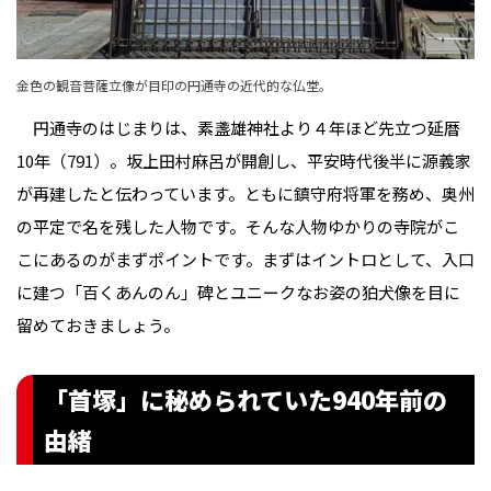
金色の観音菩薩立像が目印の円通寺の近代的な仏堂。
円通寺のはじまりは、素盞雄神社より４年ほど先立つ延暦
10年（791）。坂上田村麻呂が開創し、平安時代後半に源義家
が再建したと伝わっています。ともに鎮守府将軍を務め、奥州
の平定で名を残した人物です。そんな人物ゆかりの寺院がこ
こにあるのがまずポイントです。まずはイントロとして、入口
に建つ「百くあんのん」碑とユニークなお姿の狛犬像を目に
留めておきましょう。
「首塚」に秘められていた940年前の
由緒