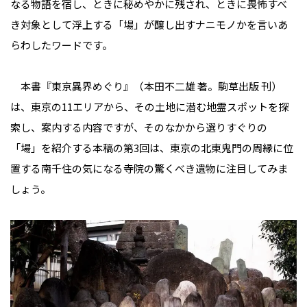
なる物語を宿し、ときに秘めやかに残され、ときに畏怖すべ
き対象として浮上する「場」が醸し出すナニモノかを言いあ
らわしたワードです。
本書『東京異界めぐり』（本田不二雄 著。駒草出版 刊）
は、東京の11エリアから、その土地に潜む地霊スポットを探
索し、案内する内容ですが、そのなかから選りすぐりの
「場」を紹介する本稿の第3回は、東京の北東鬼門の周縁に位
置する南千住の気になる寺院の驚くべき遺物に注目してみま
しょう。