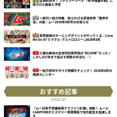
圧倒的巨大！ ファミリーマート「45%増量作戦」に
隠された数秘と予言
＜新刊＞総力特集 知られざる死後世界「霊界宇
宙」の謎／ムー2026年9月号のお知らせ
世界規模のターニングポイントがやってくる／Love
Me Do の｢ミラクル･アストロロジー｣2026年8月
人間の寿命の生物学的限界値は“約190年”だった！
しかし627年まで延ばす禁断の手法も…！
一粒万倍日やボイド時間をチェック！ 2026年8月の
開運カレンダー
おすすめ記事
PICK UP
「ムー日本不思議再興クラファン計画」始動！ ムーと
CAMPFIREがミステリー資源開拓で地方創生を加速しま
す