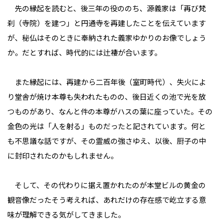
先の縁起を読むと、後三年の役ののち、源義家は「再び梵
刹（寺院）を建つ」と円通寺を再建したことを伝えています
が、秘仏はそのときに奉納された義家ゆかりのお像でしょう
か。だとすれば、時代的には辻褄が合います。
また縁起には、再建から二百年後（室町時代）、失火によ
り堂舎が焼け本尊も失われたものの、後日近くの池で光を放
つものがあり、なんと件の本尊がハスの葉に座っていた。その
金色の光は「人を射る」ものだったと記されています。何と
も不思議な話ですが、その霊威の強さゆえ、以後、厨子の中
に封印されたのかもしれません。
そして、その代わりに据え置かれたのが本堂ビルの黄金の
観音像だった――そう考えれば、あれだけの存在感で屹立する意
味が理解できる気がしてきました。