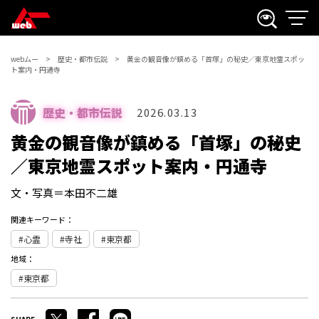
webムー
歴史・都市伝説
黄金の観音像が鎮める「首塚」の秘史／東京地霊スポッ
ト案内・円通寺
歴史・都市伝説
2026.03.13
黄金の観音像が鎮める「首塚」の秘史
／東京地霊スポット案内・円通寺
文・写真＝本田不二雄
関連キーワード：
心霊
寺社
東京都
地域：
東京都