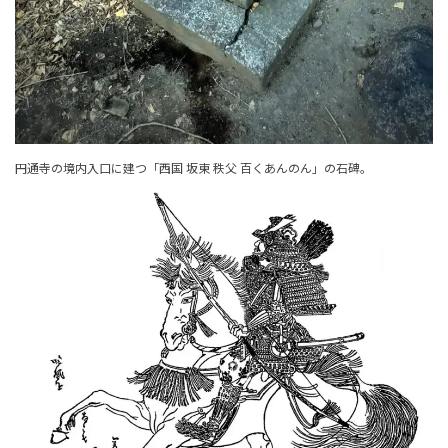
円通寺の境内入口に建つ「西国 坂東 秩父 百くあんのん」の石碑。