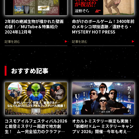
2年前の絶滅生物が描かれた壁画
命がけのボールゲーム！3400年前
の謎！／MUTube＆特集紹介
のメキシコ球技遺跡／遠野そら・
2024年12月号
MYSTERY HOT PRESS
記事を読む
記事を読む
おすすめ記事
コスモアイルフェスティバル2026
オカルトミステリー検定も実施！
と能登ミステリー周遊で地方創
「新郷村×ムー ミステリーキャン
生！ ムー完全協力のクラファン
プⅤ 2026」開催…今年も考える
第３弾が始動
な、踊れ！（2026.9.12）