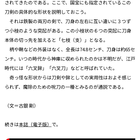
されてきたのである。ここで、国宝にも指定されているこの
刀剣の具体的な形状を説明しておこう。
それは鉄製の両刃の剣で、刀身の左右に互い違いに３つず
つ小枝のような突起がある。この小枝状の６つの突起に刀身
本体の切っ先を加えると「七枝（支）」となる。
柄や鞘などの外装はなく、全長は74.8センチ、刀身は約65セ
ンチ。いつの時代から神庫に収められたのかは不明だが、江戸
時代には「六叉鉾」「六叉刀」などと呼ばれていた。
奇っ怪な形状からは刀剣や鉾としての実用性はおよそ感じ
られず、魔除のための呪刀の一種とみるのが通説である。
（文＝古銀 剛）
続きは
本誌（電子版）
で。