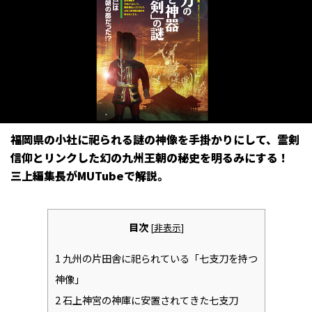
福岡県の小社に祀られる謎の神像を手掛かりにして、霊剣
信仰とリンクした幻の九州王朝の秘史を明るみにする！
三上編集長がMUTubeで解説。
目次
[
非表示
]
1
九州の片田舎に祀られている「七支刀を持つ
神像」
2
石上神宮の神庫に安置されてきた七支刀