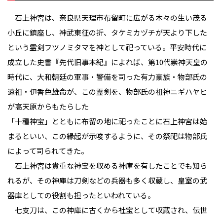
石上神宮は、奈良県天理市布留町に広がる木々の生い茂る
小丘に鎮座し、神武東征の折、タケミカヅチが天より下した
という霊剣フツノミタマを神として祀っている。平安時代に
成立した史書『先代旧事本紀』によれば、第10代崇神天皇の
時代に、大和朝廷の軍事・警備を司った有力豪族・物部氏の
遠祖・伊香色雄命が、この霊剣を、物部氏の祖神ニギハヤヒ
が高天原からもたらした
「十種神宝」とともに布留の地に祀ったことに石上神宮は始
まるといい、この縁起が示唆するように、その祭祀は物部氏
によって司られてきた。
石上神宮は貴重な神宝を収める神庫を有したことでも知ら
れるが、その神庫は刀剣などの兵器も多く収蔵し、皇室の武
器庫としての役割も担ったといわれている。
七支刀は、この神庫に古くから社宝として収蔵され、伝世