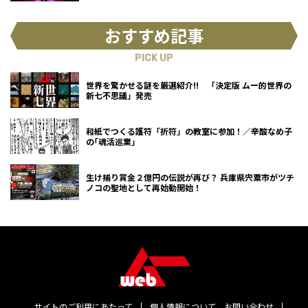
おすすめ記事
PICK UP
世界を驚かせる謎を厳選紹介!! 「決定版 ムー的世界の
新七不思議」発売
和紙でつくる護符「折符」の教室に参加！／辛酸なめ子
の｢魂活巡業｣
生け捕り賞金２億円の伝説が再び？ 兵庫県宍粟市がツチ
ノコの聖地として再始動開始！
サイトのご利用にあたって
個人情報について
お問い合わせ