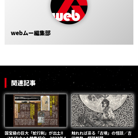
webムー編集部
関連記事
国宝級の巨大「蛇行剣」が出土!!
触れれば祟る「古墳」の怪談／吉