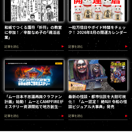
和紙でつくる護符「折符」の教室
一粒万倍日やボイド時間をチェッ
に参加！／辛酸なめ子の｢魂活巡
ク！ 2026年8月の開運カレンダー
業｣
記事を読む
記事を読む
「ムー日本不思議再興クラファン
最新の怪談・都市伝説を大胆可視
計画」始動！ ムーとCAMPFIREが
化！ 「ムー認定！ 絶叫!! 令和の怪
ミステリー資源開拓で地方創生を
談ビジュアル大事典」発売
加速します
記事を読む
記事を読む