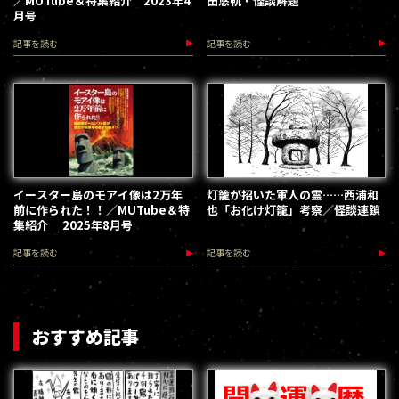
／MUTube＆特集紹介 2023年4
田悠軌・怪談解題
月号
記事を読む
記事を読む
イースター島のモアイ像は2万年
灯籠が招いた軍人の霊……西浦和
前に作られた！！／MUTube＆特
也「お化け灯籠」考察／怪談連鎖
集紹介 2025年8月号
記事を読む
記事を読む
おすすめ記事