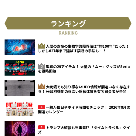
ランキング
RANKING
人間の寿命の生物学的限界値は“約190年”だった！
しかし627年まで延ばす禁断の手法も…！
驚異の29アイテム！ 大量の「ムー」グッズがSeria
を侵略開始
大統領でも知り得ないUFO情報が間違いなく存在す
る！ 米政府機関の根深い隠蔽体質を有名司会者が告発
一粒万倍日やボイド時間をチェック！ 2026年8月の
開運カレンダー
トランプ大統領も当事者!? 「タイムトラベル」クイ
ズ