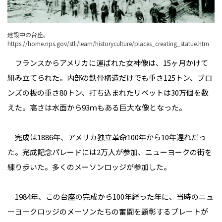
建設中の台座。
https://home.nps.gov/stli/learn/historyculture/places_creating_statue.htm
フランスからアメリカに運ばれた女神像は、15ヶ月かけて
組み立てられた。内部の鉄骨構造だけでも重さ125トン、ブロ
ンズの板の重さ80トン、打ち込まれたリベットは30万個を数
えた。高さは水面から93ｍもある巨大な像となった。
完成は1886年、アメリカ独立革命100年から10年遅れだっ
た。完成記念パレードには2万人が参加、ニューヨークの街を
練り歩いた。多くのメーソンロッジが参加した。
1984年、この台座の完成から100年経った年に、当時のニュ
ーヨークロッジのメーソンたちの奮闘を顕彰するプレートが