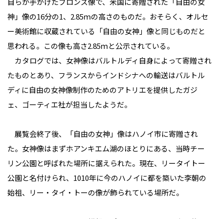
自らが手がけたブロンズ像で、米国に寄贈された「自由の女
神」像の16分の1、2.85ｍの高さのものだ。おそらく、オルセ
ー美術館に収蔵されている「自由の女神」像と同じものだと
思われる。この像も高さ2.85ｍと公示されている。
カタログでは、女神像はバルトルディ自身によって寄贈され
たものとあり、フランスからインドシナへの輸送はバルトル
ディに自由の女神像制作のためのアトリエを提供したガジ
ェ、ゴーティエ社が担当したようだ。
展覧会終了後、「自由の女神」像はハノイ市に寄贈され
た。女神像はまずホアンキエム湖のほとりにある、当時チー
リン公園と呼ばれた場所に据えられた。現在、リータイトー
公園と名付けられ、1010年に今のハノイに都を築いた李朝の
始祖、リー・タイ・トーの像が飾られている場所だ。