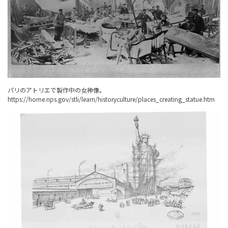
パリのアトリエで製作中の女神像。
https://home.nps.gov/stli/learn/historyculture/places_creating_statue.htm