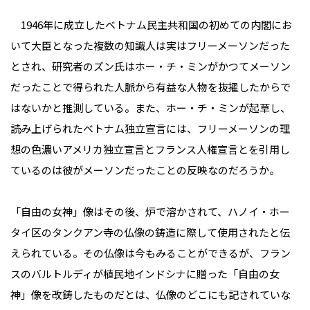
1946年に成立したベトナム民主共和国の初めての内閣にお
いて大臣となった複数の知識人は実はフリーメーソンだった
とされ、研究者のズン氏はホー・チ・ミンがかつてメーソン
だったことで得られた人脈から有益な人物を抜擢したからで
はないかと推測している。また、ホー・チ・ミンが起草し、
読み上げられたベトナム独立宣言には、フリーメーソンの理
想の色濃いアメリカ独立宣言とフランス人権宣言とを引用し
ているのは彼がメーソンだったことの反映なのだろうか。
「自由の女神」像はその後、炉で溶かされて、ハノイ・ホー
タイ区のタンクアン寺の仏像の鋳造に際して使用されたと伝
えられている。その仏像は今もみることができるが、フラン
スのバルトルディが植民地インドシナに贈った「自由の女
神」像を改鋳したものだとは、仏像のどこにも記されていな