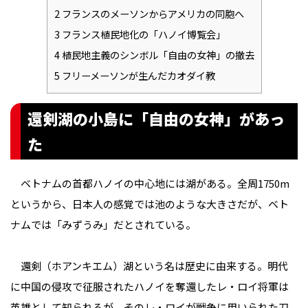
2
フランスのメーソンからアメリカの同胞へ
3
フランス植民地化の「ハノイ博覧会」
4
植民地主義のシンボル「自由の女神」の撤去
5
フリーメーソンが生んだカオダイ教
還剣湖の小島に「自由の女神」があっ
た
ベトナムの首都ハノイの中心地には湖がある。全周1750m
というから、日本人の感覚では池のような大きさだが、ベト
ナムでは「みずうみ」だとされている。
還剣（ホアンキエム）湖という名は歴史に由来する。明代
に中国の侵攻で征服されたハノイを奪還したレ・ロイ将軍は
英雄として知られるが、そのレ・ロイが戦争に用いられた刀