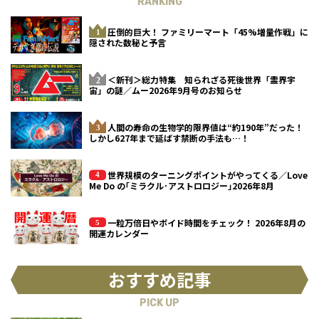
RANKING
圧倒的巨大！ ファミリーマート「45%増量作戦」に
隠された数秘と予言
＜新刊＞総力特集 知られざる死後世界「霊界宇
宙」の謎／ムー2026年9月号のお知らせ
人間の寿命の生物学的限界値は“約190年”だった！
しかし627年まで延ばす禁断の手法も…！
世界規模のターニングポイントがやってくる／Love
Me Do の｢ミラクル･アストロロジー｣2026年8月
一粒万倍日やボイド時間をチェック！ 2026年8月の
開運カレンダー
おすすめ記事
PICK UP