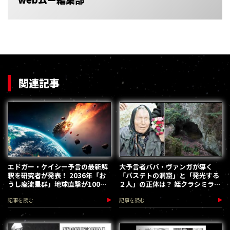
関連記事
エドガー・ケイシー予言の最新解
大予言者ババ・ヴァンガが導く
釈を研究者が発表！ 2036年「お
「バステトの洞窟」と「発光する
うし座流星群」地球直撃が100年
２人」の正体は？ 姪クラシミラが
越しの危機になる？
追う古代ミステリー予言
記事を読む
記事を読む