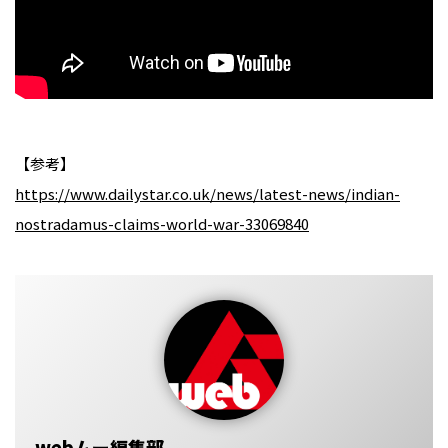
【参考】
https://www.dailystar.co.uk/news/latest-news/indian-
nostradamus-claims-world-war-33069840
webムー編集部