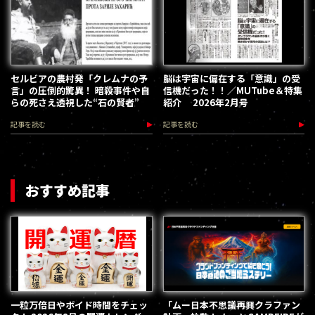
セルビアの農村発「クレムナの予
脳は宇宙に偏在する「意識」の受
言」の圧倒的驚異！ 暗殺事件や自
信機だった！！／MUTube＆特集
らの死さえ透視した“石の賢者”
紹介 2026年2月号
記事を読む
記事を読む
おすすめ記事
一粒万倍日やボイド時間をチェッ
「ムー日本不思議再興クラファン