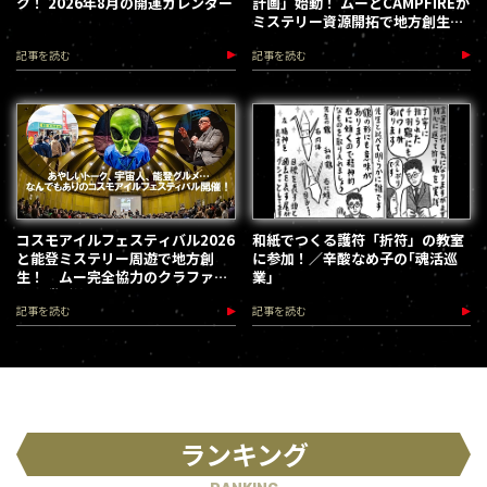
ク！ 2026年8月の開運カレンダー
計画」始動！ ムーとCAMPFIREが
ミステリー資源開拓で地方創生を
加速します
記事を読む
記事を読む
コスモアイルフェスティバル2026
和紙でつくる護符「折符」の教室
と能登ミステリー周遊で地方創
に参加！／辛酸なめ子の｢魂活巡
生！ ムー完全協力のクラファン
業｣
第３弾が始動
記事を読む
記事を読む
ランキング