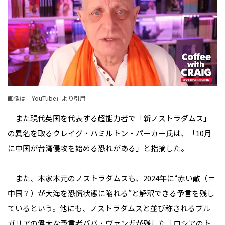
画像は「
YouTube
」より引用
また現代英国を代表する超能力者で
「新ノストラダムス」
の異名を取るクレイグ・ハミルトン・パーカー氏
は、「10月
に中国が台湾侵攻を始める恐れがある」と指摘した。
また、
本家本元のノストラダムス
も、2024年に“赤い敵（＝
中国？）が大海を恐慌状態に陥れる”と解釈できる予言を残し
ているという。他にも、ノストラダムスと並び称される
ブル
ガリアの偉大な予言者ババ・ヴァンガ
が残した「ロシアのト