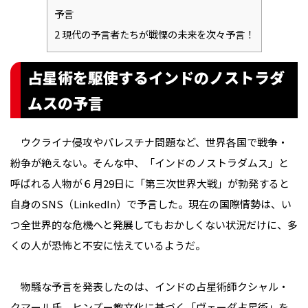
予言
2
現代の予言者たちが戦慄の未来を次々予言！
占星術を駆使するインドのノストラダ
ムスの予言
ウクライナ侵攻やパレスチナ問題など、世界各国で戦争・
紛争が絶えない。そんな中、「インドのノストラダムス」と
呼ばれる人物が６月29日に「第三次世界大戦」が勃発すると
自身のSNS（LinkedIn）で予言した。現在の国際情勢は、い
つ全世界的な危機へと発展してもおかしくない状況だけに、多
くの人が恐怖と不安に怯えているようだ。
物騒な予言を発表したのは、インドの占星術師クシャル・
クマール氏。ヒンズー教文化に基づく「ヴェーダ占星術」を