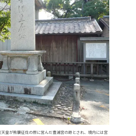
哀天皇が熊襲征伐の際に営んだ豊浦宮の跡とされ、境内には宮