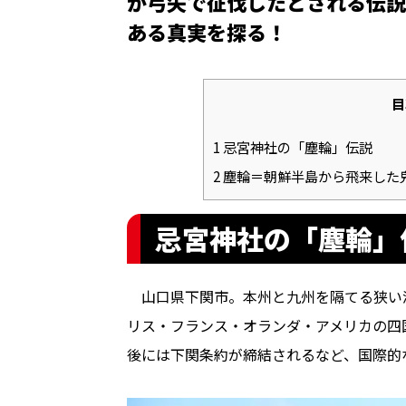
が弓矢で征伐したとされる伝説
ある真実を探る！
目
1
忌宮神社の「塵輪」伝説
2
塵輪＝朝鮮半島から飛来した
忌宮神社の「塵輪」
山口県下関市。本州と九州を隔てる狭い
リス・フランス・オランダ・アメリカの四
後には下関条約が締結されるなど、国際的