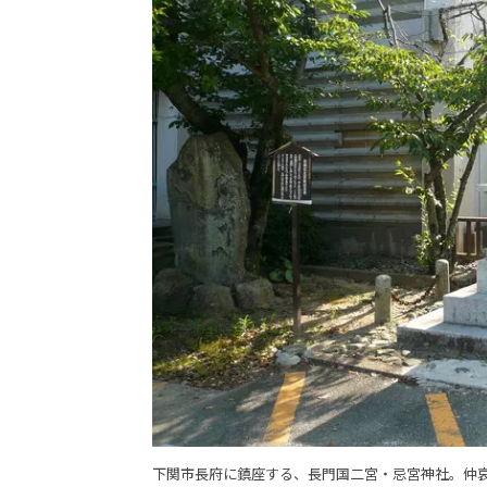
下関市長府に鎮座する、長門国二宮・忌宮神社。仲