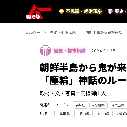
不思議・超常現象
歴史
webムー
歴史・都市伝説
朝鮮半島から鬼が来た！
歴史・都市伝説
2024.01.25
朝鮮半島から鬼が来
「塵輪」神話のルー
取材・文・写真＝高橋御山人
関連キーワード：
寺社
愛媛県
岡山県
地域：
島根県
岡山県
山口県
愛媛