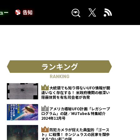
ュー
告知
ランキング
RANKING
大統領でも知り得ないUFO情報が間
違いなく存在する！ 米政府機関の根深い
隠蔽体質を有名司会者が告発
アメリカ極秘UFO計画「レガシープ
ログラム」の謎／MUTube＆特集紹介
2024年12月号
防犯カメラが捉えた典型的「ゴース
ト」に戦慄！ ホンジュラスの民家を闊歩
する“白い影”の謎