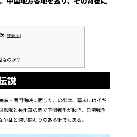
。中国地方各地を巡り、その背後に
次
[
非表示
]
鬼なのか？
伝説
海峡・関門海峡に面したこの街は、幕末にはイギ
国艦隊と長州藩の間で下関戦争が起き、日清戦争
な争乱と深い関わりのある街でもある。