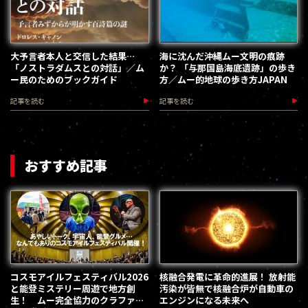
大予言者本人と交信した結果…
海に沈んだ沖縄ムー文明の痕跡
「ノストラダムスとの対話」／ム
か？ 「与那国島海底遺跡」の歩き
ー民のためのブックガイド
方／ムー的地球の歩き方JAPAN
記事を読む
記事を読む
おすすめ記事
コスモアイルフェスティバル2026
核融合発電に革命的進展！ 放射能
と能登ミステリー周遊で地方創
汚染が皆無で核融合炉が自動車の
生！ ムー完全協力のクラファン
エンジンになる未来へ