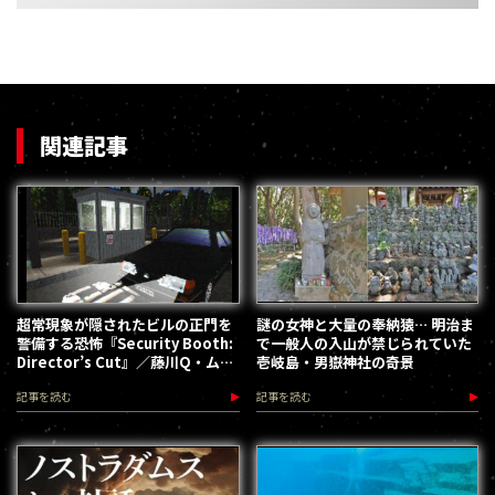
関連記事
超常現象が隠されたビルの正門を
謎の女神と大量の奉納猿… 明治ま
警備する恐怖『Security Booth:
で一般人の入山が禁じられていた
Director’s Cut』／藤川Q・ムー
壱岐島・男嶽神社の奇景
通
記事を読む
記事を読む