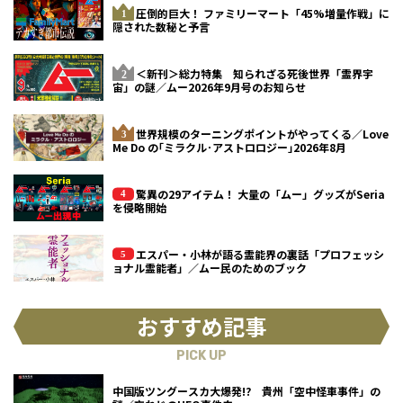
圧倒的巨大！ ファミリーマート「45%増量作戦」に
隠された数秘と予言
＜新刊＞総力特集 知られざる死後世界「霊界宇
宙」の謎／ムー2026年9月号のお知らせ
世界規模のターニングポイントがやってくる／Love
Me Do の｢ミラクル･アストロロジー｣2026年8月
驚異の29アイテム！ 大量の「ムー」グッズがSeria
を侵略開始
エスパー・小林が語る霊能界の裏話「プロフェッシ
ョナル霊能者」／ムー民のためのブック
おすすめ記事
PICK UP
中国版ツングースカ大爆発!? 貴州「空中怪車事件」の