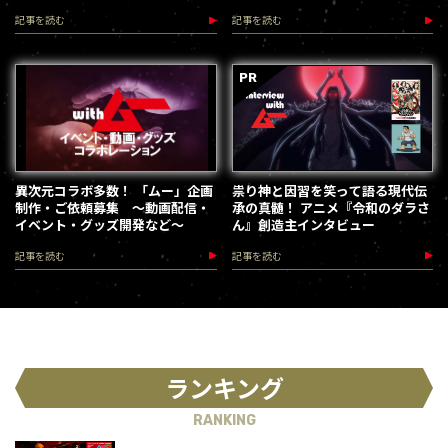
第３弾が始動
記事を読む
記事を読む
異次元コラボ多数！ 「ムー」企画
祟り神と因習を笑って語る現代伝
制作・ご依頼募集 ～動画配信・
承の真髄！ アニメ『令和のダラさ
イベント・グッズ開発など～
ん』創造主インタビュー
記事を読む
記事を読む
ランキング
RANKING