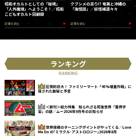
昭和オカルトとしての「秘境」
クブシメの祟り!? 奄美と沖縄の
「人外魔境」へようこそ！／昭和
「海怪談」／妖怪補遺々々
こどもオカルト回顧録
記事を読む
記事を読む
ランキング
RANKING
圧倒的巨大！ ファミリーマート「45%増量作戦」に
隠された数秘と予言
＜新刊＞総力特集 知られざる死後世界「霊界宇
宙」の謎／ムー2026年9月号のお知らせ
世界規模のターニングポイントがやってくる／Love
Me Do の｢ミラクル･アストロロジー｣2026年8月