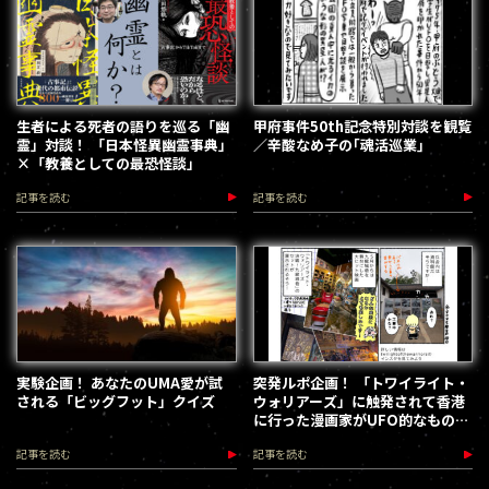
生者による死者の語りを巡る「幽
甲府事件50th記念特別対談を観覧
霊」対談！ 「日本怪異幽霊事典」
／辛酸なめ子の｢魂活巡業｣
×「教養としての最恐怪談」
記事を読む
記事を読む
実験企画！ あなたのUMA愛が試
突発ルポ企画！ 「トワイライト・
される「ビッグフット」クイズ
ウォリアーズ」に触発されて香港
に行った漫画家がUFO的なものを
見た
記事を読む
記事を読む