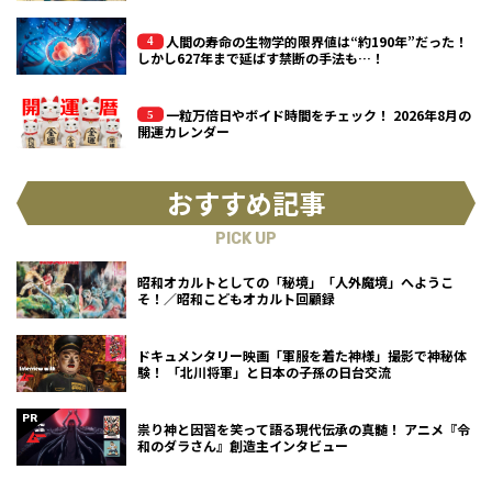
人間の寿命の生物学的限界値は“約190年”だった！
しかし627年まで延ばす禁断の手法も…！
一粒万倍日やボイド時間をチェック！ 2026年8月の
開運カレンダー
おすすめ記事
PICK UP
昭和オカルトとしての「秘境」「人外魔境」へようこ
そ！／昭和こどもオカルト回顧録
ドキュメンタリー映画「軍服を着た神様」撮影で神秘体
験！ 「北川将軍」と日本の子孫の日台交流
祟り神と因習を笑って語る現代伝承の真髄！ アニメ『令
和のダラさん』創造主インタビュー