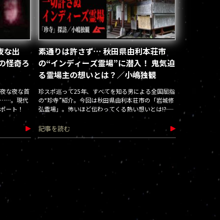
夜な出
素通りは許さず… 秋田県由利本荘市
の怪奇ろ
の“インディーズ霊場”に潜入！ 鬼気迫
る霊場主の想いとは？／小嶋独観
夜な夜な首
珍スポ巡って25年、すべてを知る男による全国屈指
……。現代
の“珍寺”紹介。今回は秋田県由利本荘市の「岩城修
ポート！
弘霊場」。怖いほど伝わってくる熱い想いとは――!?
記事を読む