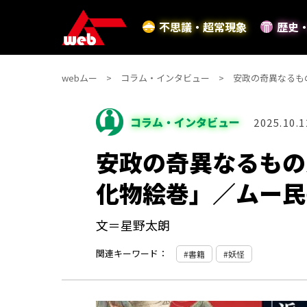
不思議・超常現象
歴史
webムー
コラム・インタビュー
安政の奇異なるも
コラム・インタビュー
2025.10.1
安政の奇異なるもの
化物絵巻」／ムー民
文＝星野太朗
関連キーワード：
書籍
妖怪