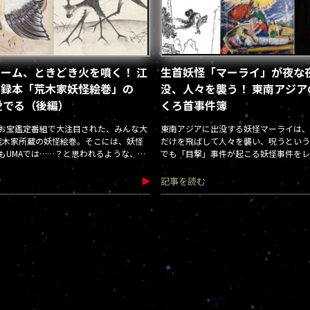
ーム、ときどき火を噴く！ 江
生首妖怪「マーライ」が夜な
実録本「荒木家妖怪絵巻」の
没、人々を襲う！ 東南アジア
愛でる（後編）
くろ首事件簿
お宝鑑定番組で大注目された、みんな大
東南アジアに出没する妖怪マーライは、
荒木家所蔵の妖怪絵巻。そこには、妖怪
だけを飛ばして人々を襲い、呪うという
もUMAでは……？と思われるような、あ
でも「目撃」事件が起こる妖怪事件をレ
的な目撃談が多数記されていた！
む
記事を読む