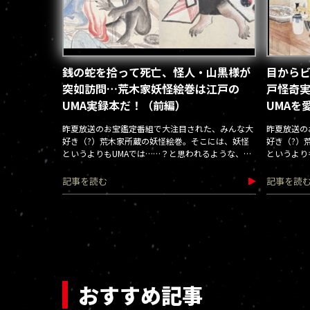
銭の蛇を拾って死亡、怪人・山黒様が
目からビ
突如訪問…荒木家妖怪絵巻は江戸の
戸怪奇
UMA実録本だ！（前編）
UMAを
昨夏放送のお宝鑑定番組で大注目された、みんな大
昨夏放送の
好き（?）荒木家所蔵の妖怪絵巻。そこには、妖怪
好き（?）
というよりもUMAでは……？と思われるような、あ
というより
まりに具体的な目撃談が多数記されていた！
まりに具体
記事を読む
記事を読
おすすめ記事