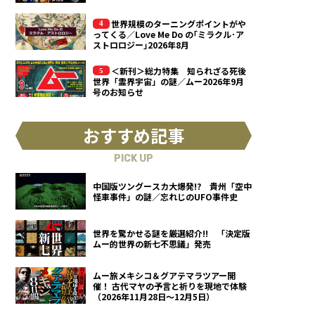
世界規模のターニングポイントがや
ってくる／Love Me Do の｢ミラクル･ア
ストロロジー｣2026年8月
＜新刊＞総力特集 知られざる死後
世界「霊界宇宙」の謎／ムー2026年9月
号のお知らせ
おすすめ記事
PICK UP
中国版ツングースカ大爆発!? 貴州「空中
怪車事件」の謎／忘れじのUFO事件史
世界を驚かせる謎を厳選紹介!! 「決定版
ムー的世界の新七不思議」発売
ムー旅メキシコ＆グアテマラツアー開
催！ 古代マヤの予言と祈りを現地で体験
（2026年11月28日～12月5日）