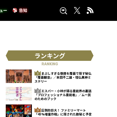
ュー
告知
ランキング
RANKING
まぶしすぎる尊顔を覆面で隠す秘仏
「覆面観音」／本田不二雄・怪仏異神ミ
ステリー
エスパー・小林が語る霊能界の裏話
「プロフェッショナル霊能者」／ムー民
のためのブック
圧倒的巨大！ ファミリーマート
「45%増量作戦」に隠された数秘と予言