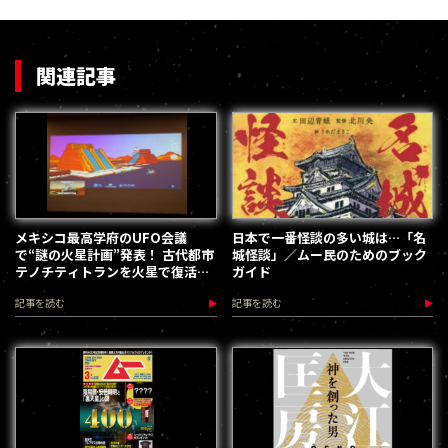
関連記事
メキシコ最高学府のUFO会議
日本で一番怪談の多い城は…「名
で“謎の火星計画”発表！ 古代都市
城怪談」／ムー民のためのブック
テノチティトランを火星で復活さ
ガイド
せる野望とは
記事を読む
記事を読む