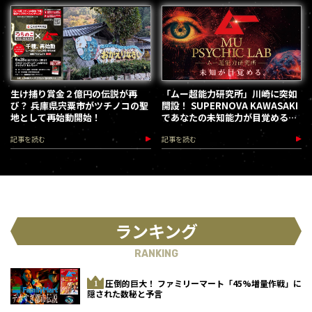
生け捕り賞金２億円の伝説が再
「ムー超能力研究所」川崎に突如
び？ 兵庫県宍粟市がツチノコの聖
開設！ SUPERNOVA KAWASAKI
地として再始動開始！
であなたの未知能力が目覚める
（2026.8.18-28）
記事を読む
記事を読む
ランキング
RANKING
圧倒的巨大！ ファミリーマート「45%増量作戦」に
隠された数秘と予言