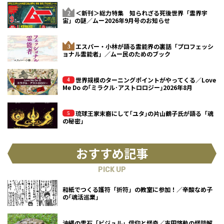
＜新刊＞総力特集 知られざる死後世界「霊界宇
宙」の謎／ムー2026年9月号のお知らせ
エスパー・小林が語る霊能界の裏話「プロフェッシ
ョナル霊能者」／ムー民のためのブック
世界規模のターニングポイントがやってくる／Love
Me Do の｢ミラクル･アストロロジー｣2026年8月
琉球王家末裔にして｢ユタ｣の片山鶴子氏が語る「魂
の秘密」
おすすめ記事
PICK UP
和紙でつくる護符「折符」の教室に参加！／辛酸なめ子
の｢魂活巡業｣
沖縄の霊石「ビジュル」信仰と怪奇／吉田悠軌の怪談解