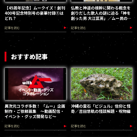
【45周年記念】ムークイズ！創刊
仏教と神道の根幹に関わる概念を
400号記念特別号の豪華付録①は
創りだした歌人の謎に迫る「神を
どれ？
創った男 大江匡房」／ムー民のた
めのブックガイド
記事を読む
記事を読む
おすすめ記事
異次元コラボ多数！ 「ムー」企画
沖縄の霊石「ビジュル」信仰と怪
制作・ご依頼募集 ～動画配信・
奇／吉田悠軌の怪談解題・呪物編
イベント・グッズ開発など～
記事を読む
記事を読む