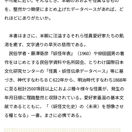
不可能に近い。そんなとき、本朝のおおよそ怪異なるもの
を、整然かつ簡便にまとめ上げたデータベースがあれば、ど
れほどにありがたいか。
本書はまさに、本朝に汪溢するそれら怪異愛好家たちの飢
渇を癒す、文字通りの旱天の慈雨である。
民俗学者・藤澤衛彦『妖怪年表』（1960）や柳田國男の著
作をはじめとする民俗学資料や名所図会、とりわけ国際日本
文化研究センターの「怪異・妖怪伝承データベース」等に基
づき、神代すなわちＢＣ622年から、明治時代すなわち1868年
に至る総計2500項目以上におよぶ種々様々な怪異が、発生の
年月日順に理路整然と収録されている。愛好家垂涎の基本文
献であるとともに、「〈妖怪文化史〉の〈未来〉を想像させ
る糧となる」一書。まさに必携である。