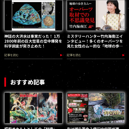
神話の大洪水は事実だった！ 1万
ミステリーハンター竹内海南江イ
2800年前の巨大彗星の空中爆発を
ンタビュー！多くのオーパーツを
科学調査が突き止めた！
見た女性のムー的な「地球の歩き
方」
記事を読む
記事を読む
おすすめ記事
昭和オカルトとしての「秘境」
生け捕り賞金２億円の伝説が再