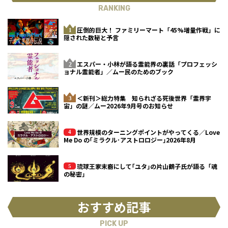
RANKING
圧倒的巨大！ ファミリーマート「45%増量作戦」に
隠された数秘と予言
エスパー・小林が語る霊能界の裏話「プロフェッシ
ョナル霊能者」／ムー民のためのブック
＜新刊＞総力特集 知られざる死後世界「霊界宇
宙」の謎／ムー2026年9月号のお知らせ
世界規模のターニングポイントがやってくる／Love
Me Do の｢ミラクル･アストロロジー｣2026年8月
琉球王家末裔にして｢ユタ｣の片山鶴子氏が語る「魂
の秘密」
おすすめ記事
PICK UP