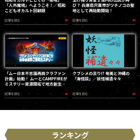
「人外魔境」へようこそ！／昭和
び？ 兵庫県宍粟市がツチノコの聖
こどもオカルト回顧録
地として再始動開始！
記事を読む
記事を読む
「ムー日本不思議再興クラファン
クブシメの祟り!? 奄美と沖縄の
計画」始動！ ムーとCAMPFIREが
「海怪談」／妖怪補遺々々
ミステリー資源開拓で地方創生を
加速します
記事を読む
記事を読む
ランキング