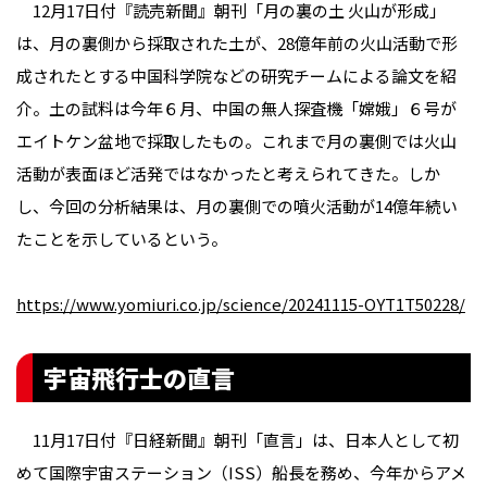
12月17日付『読売新聞』朝刊「月の裏の土 火山が形成」
は、月の裏側から採取された土が、28億年前の火山活動で形
成されたとする中国科学院などの研究チームによる論文を紹
介。土の試料は今年６月、中国の無人探査機「嫦娥」６号が
エイトケン盆地で採取したもの。これまで月の裏側では火山
活動が表面ほど活発ではなかったと考えられてきた。しか
し、今回の分析結果は、月の裏側での噴火活動が14億年続い
たことを示しているという。
https://www.yomiuri.co.jp/science/20241115-OYT1T50228/
宇宙飛行士の直言
11月17日付『日経新聞』朝刊「直言」は、日本人として初
めて国際宇宙ステーション（ISS）船長を務め、今年からアメ