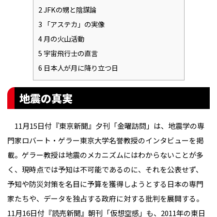
2
JFKの甥と陰謀論
3
「アステカ」の実像
4
月の火山活動
5
宇宙飛行士の直言
6
日本人が月に降り立つ日
地震の真実
11月15日付『東京新聞』夕刊「金曜訪問」は、地震学の専
門家ロバート・ゲラー東京大学名誉教授のインタビューを掲
載。ゲラー教授は地震のメカニズムにはわからないことが多
く、現時点では予知は不可能であるのに、それを公表せず、
予知や防災対策を名目に予算を獲得しようとする日本の専門
家たちや、データを独占する政府に対する批判を展開する。
11月16日付『読売新聞』朝刊「仮想空感」も、2011年の東日