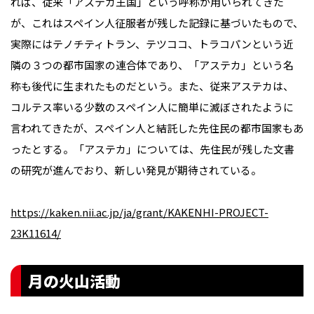
れば、従来「アステカ王国」という呼称が用いられてきた
が、これはスペイン人征服者が残した記録に基づいたもので、
実際にはテノチティトラン、テツココ、トラコパンという近
隣の３つの都市国家の連合体であり、「アステカ」という名
称も後代に生まれたものだという。また、従来アステカは、
コルテス率いる少数のスペイン人に簡単に滅ぼされたように
言われてきたが、スペイン人と結託した先住民の都市国家もあ
ったとする。「アステカ」については、先住民が残した文書
の研究が進んでおり、新しい発見が期待されている。
https://kaken.nii.ac.jp/ja/grant/KAKENHI-PROJECT-
23K11614/
月の火山活動