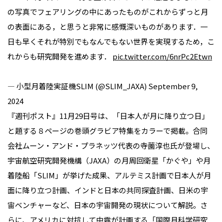
の写真でフェアリングの中にあったものがこれからずっと月
の表面にある，と思うと非常に感慨深いものがあります．一
日も早くそれが特別でもなんでもない世界を実現するため，こ
れからも研究開発を進めます．
pic.twitter.com/6nrPc2Etwn
— 小型月着陸実証機SLIM (@SLIM_JAXA)
September 9,
2024
『週刊ポスト』11月29日号は、「日本人が月に降り立つ日」
と題する８ページの巻頭グラビア特集をカラーで掲載。合同
会社ムーン・アンド・プラネッツ代表の寺薗淳也氏が登場し、
宇宙航空研究開発機構（JAXA）の月周回衛星「かぐや」や月
着陸船「SLIM」が挙げた成果、アルテミス計画で日本人が月
面に降り立つ計画、インドと日本の共同探査計画、日米の宇
宙ベンチャーなど、日本の宇宙開発の現状について解説。さ
らに、アメリカに対抗して中露が計画する「国際月科学研究