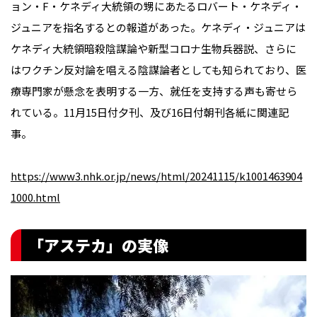
ョン・F・ケネディ大統領の甥にあたるロバート・ケネディ・
ジュニアを指名するとの報道があった。ケネディ・ジュニアは
ケネディ大統領暗殺陰謀論や新型コロナ生物兵器説、さらに
はワクチン反対論を唱える陰謀論者としても知られており、医
療専門家が懸念を表明する一方、就任を支持する声も寄せら
れている。11月15日付夕刊、及び16日付朝刊各紙に関連記
事。
https://www3.nhk.or.jp/news/html/20241115/k1001463904
1000.html
「アステカ」の実像