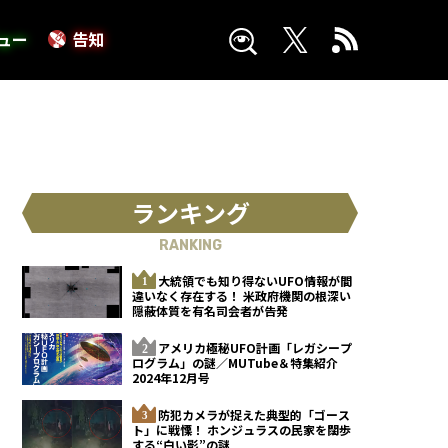
ュー
告知
ランキング
RANKING
大統領でも知り得ないUFO情報が間
違いなく存在する！ 米政府機関の根深い
隠蔽体質を有名司会者が告発
アメリカ極秘UFO計画「レガシープ
ログラム」の謎／MUTube＆特集紹介
2024年12月号
防犯カメラが捉えた典型的「ゴース
ト」に戦慄！ ホンジュラスの民家を闊歩
する“白い影”の謎