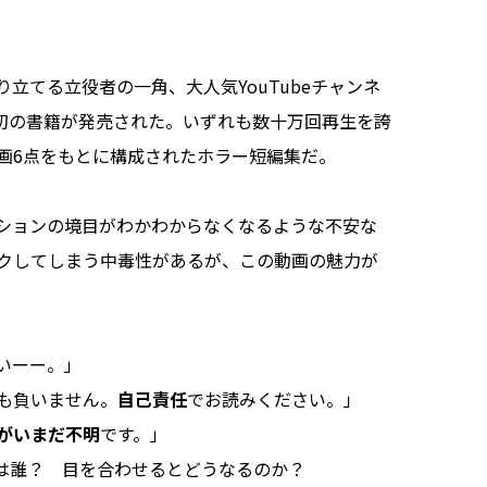
てる立役者の一角、大人気YouTubeチャンネ
初の書籍が発売された。いずれも数十万回再生を誇
画6点をもとに構成されたホラー短編集だ。
ションの境目がわかわからなくなるような不安な
クしてしまう中毒性があるが、この動画の魅力が
いーー。」
も負いません。
自己責任
でお読みください。」
がいまだ不明
です。」
は誰？ 目を合わせるとどうなるのか？