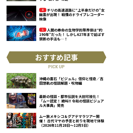
チリの高速道路に“上半身だけの”女
幽霊が出現！ 戦慄のドライブレコーダー
映像
人間の寿命の生物学的限界値は“約
190年”だった！ しかし627年まで延ばす
禁断の手法も…！
おすすめ記事
PICK UP
沖縄の霊石「ビジュル」信仰と怪奇／吉
田悠軌の怪談解題・呪物編
最新の怪談・都市伝説を大胆可視化！
「ムー認定！ 絶叫!! 令和の怪談ビジュア
ル大事典」発売
ムー旅メキシコ＆グアテマラツアー開
催！ 古代マヤの予言と祈りを現地で体験
（2026年11月28日～12月5日）