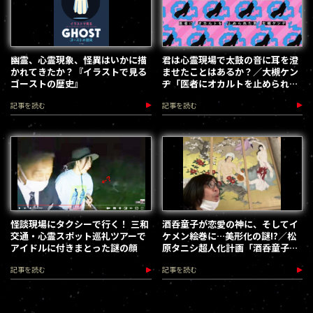
幽霊、心霊現象、怪異はいかに描
君は心霊現場で太鼓の音に耳を澄
かれてきたか？『イラストで見る
ませたことはあるか？／大槻ケン
ゴーストの歴史』
ヂ「医者にオカルトを止められた
男」
記事を読む
記事を読む
怪談現場にタクシーで行く！ 三和
酒呑童子が恋愛の神に、そしてイ
交通・心霊スポット巡礼ツアーで
ケメン絵巻に…美形化の謎!?／松
アイドルに付きまとった謎の顔
原タニシ超人化計画「酒呑童子」
（２）
記事を読む
記事を読む