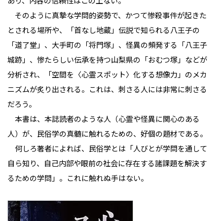
あり、内容の信頼性はこの上ない。
そのように真摯な学問的姿勢で、かつて惨殺事件が起きた
とされる場所や、「首なし地蔵」伝説で知られる八王子の
「道了堂」、大手町の「将門塚」、怪異の頻発する「八王子
城跡」、惨たらしい伝承を持つ山梨県の「おむつ塚」などが
分析され、「空間を〈心霊スポット〉化する想像力」のメカ
ニズムが炙り出される。これは、刺さる人には非常に刺さる
だろう。
本書は、本誌読者のような人（心霊や怪異に関心のある
人）が、民俗学の真髄に触れるための、好個の題材である。
何しろ著者によれば、民俗学とは「人びとが学問を通して
自ら知り、自己内部や眼前の社会に存在する諸課題を解決す
るための学問」。これに触れぬ手はない。