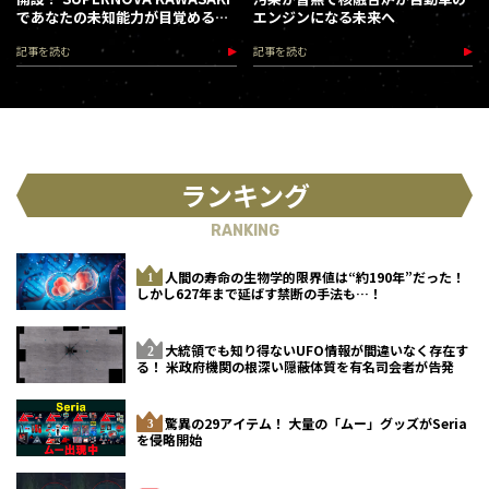
であなたの未知能力が目覚める
エンジンになる未来へ
（2026.8.18-28）
記事を読む
記事を読む
ランキング
RANKING
人間の寿命の生物学的限界値は“約190年”だった！
しかし627年まで延ばす禁断の手法も…！
大統領でも知り得ないUFO情報が間違いなく存在す
る！ 米政府機関の根深い隠蔽体質を有名司会者が告発
驚異の29アイテム！ 大量の「ムー」グッズがSeria
を侵略開始