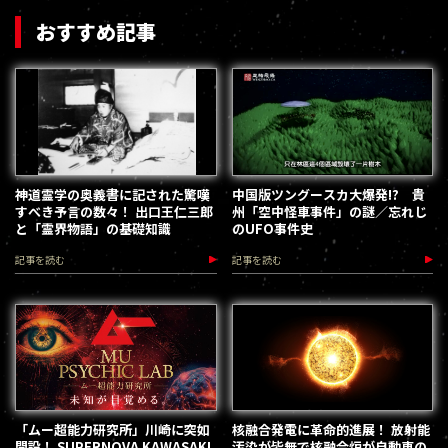
おすすめ記事
神道霊学の奥義書に記された驚嘆
中国版ツングースカ大爆発!? 貴
すべき予言の数々！ 出口王仁三郎
州「空中怪車事件」の謎／忘れじ
と「霊界物語」の基礎知識
のUFO事件史
記事を読む
記事を読む
「ムー超能力研究所」川崎に突如
核融合発電に革命的進展！ 放射能
開設！ SUPERNOVA KAWASAKI
汚染が皆無で核融合炉が自動車の