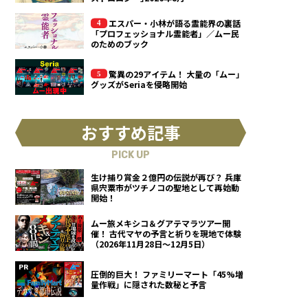
エスパー・小林が語る霊能界の裏話
「プロフェッショナル霊能者」／ムー民
のためのブック
驚異の29アイテム！ 大量の「ムー」
グッズがSeriaを侵略開始
おすすめ記事
PICK UP
生け捕り賞金２億円の伝説が再び？ 兵庫
県宍粟市がツチノコの聖地として再始動
開始！
ムー旅メキシコ＆グアテマラツアー開
催！ 古代マヤの予言と祈りを現地で体験
（2026年11月28日～12月5日）
圧倒的巨大！ ファミリーマート「45%増
量作戦」に隠された数秘と予言