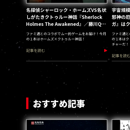
名探偵シャーロック・ホームズVS名状
宇宙規
しがたきクトゥルー神話『Sherlock
邪神の厄
Holmes The Awakened』／藤川Q・
ガ』は
ムー通
ームだ！
ファミ通とのコラボでムー的ゲームをお届け！今月
ファミ通と
の１本はホームズ×クトゥルー神話！
の１本はク
チャーだ！
記事を読む
記事を読
おすすめ記事