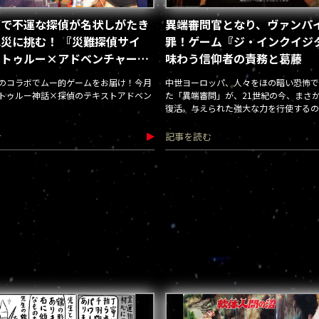
模で不運な探偵が名状しがたき
異端審問官となり、ヴァンパ
災に挑む！ 『災難探偵サイ
罪！ゲーム『ジ・インクイジ
クトゥルー×アドベンチャーゲ
味わう信仰者の責務と葛藤
／藤川Q・ムー通
のコラボでムー的ゲームをお届け！今月
中世ヨーロッパ、人々をほの暗い恐怖で
トゥルー神話×探偵のテキストアドベン
た「異端審問」が、21世紀の今、まさ
復活。与えられた強大な力を行使するの
だ！
む
記事を読む