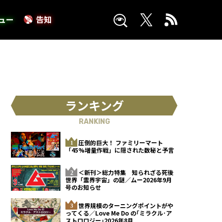
ュー
告知
ランキング
RANKING
圧倒的巨大！ ファミリーマート
「45%増量作戦」に隠された数秘と予言
＜新刊＞総力特集 知られざる死後
世界「霊界宇宙」の謎／ムー2026年9月
号のお知らせ
世界規模のターニングポイントがや
ってくる／Love Me Do の｢ミラクル･ア
ストロロジー｣2026年8月