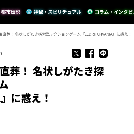
・都市伝説
神秘・スピリチュアル
コラム・インタビ
値直葬！ 名状しがたき探索型アクションゲーム『ELDRITCHVANIA』に惑え！
9
値直葬！ 名状しがたき探
ム
IA』に惑え！