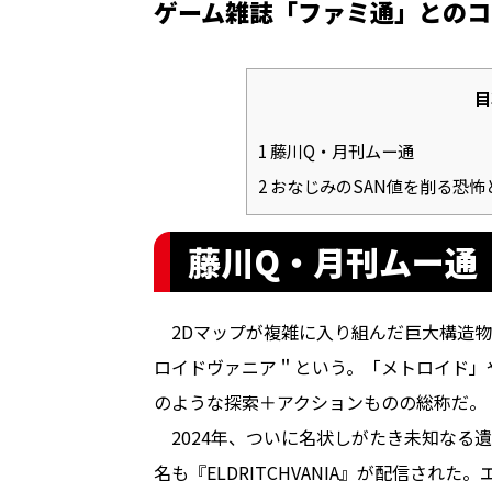
ゲーム雑誌「ファミ通」とのコ
目
1
藤川Q・月刊ムー通
2
おなじみのSAN値を削る恐怖
藤川Q・月刊ムー通
2Dマップが複雑に入り組んだ巨大構造物
ロイドヴァニア＂という。「メトロイド」
のような探索＋アクションものの総称だ。
2024年、ついに名状しがたき未知なる
名も『ELDRITCHVANIA』が配信さ