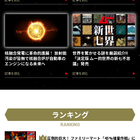
核融合発電に革命的進展！ 放射能
世界を驚かせる謎を厳選紹介!!
汚染が皆無で核融合炉が自動車の
「決定版 ムー的世界の新七不思
エンジンになる未来へ
議」発売
記事を読む
記事を読む
ランキング
RANKING
圧倒的巨大！ ファミリーマート「45%増量作戦」に