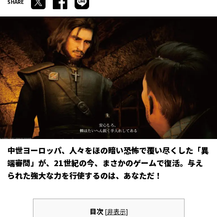
中世ヨーロッパ、人々をほの暗い恐怖で覆い尽くした「異
端審問」が、21世紀の今、まさかのゲームで復活。与え
られた強大な力を行使するのは、あなただ！
目次
[
非表示
]