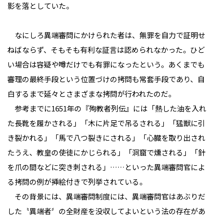
影を落としていた。
なにしろ異端審問にかけられた者は、無罪を自力で証明せ
ねばならず、そもそも有利な証言は認められなかった。ひど
い場合は容疑や噂だけでも有罪になったという。あくまでも
審理の最終手段という位置づけの拷問も常套手段であり、自
白するまで延々とさまざまな拷問が行われたのだ。
参考までに1651年の『殉教者列伝』には「熱した油を入れ
た長靴を履かされる」「木に片足で吊るされる」「猛獣に引
き裂かれる」「馬で八つ裂きにされる」「心臓を取り出され
たうえ、教皇の使徒にかじられる」「洞窟で燻される」「針
を爪の間などに突き刺される」……といった異端審問官によ
る拷問の例が挿絵付きで列挙されている。
その背景には、異端審問制度には、異端審問官はあぶりだ
した〝異端者〞の全財産を没収してよいという法の存在があ