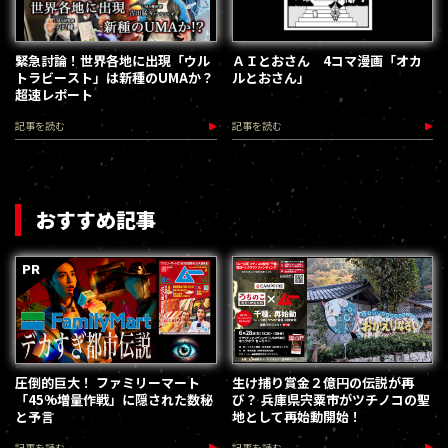
緊急討論！世界各地に出現「ウル
ＡＩとおさん 4コマ漫画「オカ
トラビースト」は新種のUMAか？
ルとおさん」
超速レポート
記事を読む
記事を読む
おすすめ記事
圧倒的巨大！ ファミリーマート
生け捕り賞金２億円の伝説が再
「45%増量作戦」に隠された数秘
び？ 兵庫県宍粟市がツチノコの聖
と予言
地として再始動開始！
記事を読む
記事を読む