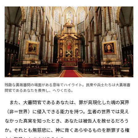
残酷な異端審問の場面がある意味でハイライト。民衆や兵士たちは大異端審
問官であるあなたを畏怖し、へりくだる。
また、大審問官であるあなたは、罪が具現化した魂の冥界
（非＝世界）に侵入できる能力を持つ。生者の世界では見え
なかった真実を知ったとき、あなたは被告人を赦せるだろう
か。それとも無慈悲に、神に背くあらゆるものを断罪する権