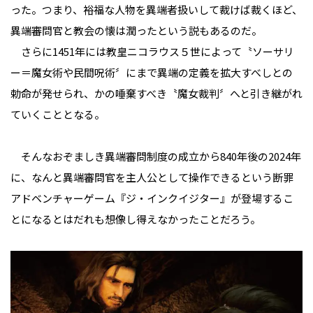
った。つまり、裕福な人物を異端者扱いして裁けば裁くほど、
異端審問官と教会の懐は潤ったという説もあるのだ。
さらに1451年には教皇ニコラウス５世によって〝ソーサリ
ー＝魔女術や民間呪術〞にまで異端の定義を拡大すべしとの
勅命が発せられ、かの唾棄すべき〝魔女裁判〞へと引き継がれ
ていくこととなる。
そんなおぞましき異端審問制度の成立から840年後の2024年
に、なんと異端審問官を主人公として操作できるという断罪
アドベンチャーゲーム『ジ・インクイジター』が登場するこ
とになるとはだれも想像し得えなかったことだろう。