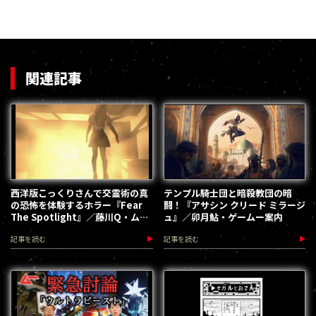
関連記事
西洋版こっくりさんで交霊術の真
テンプル騎士団と暗殺教団の暗
の恐怖を体験するホラー『Fear
闘！『アサシン クリード ミラージ
The Spotlight』／藤川Q・ムー
ュ』／卯月鮎・ゲームー案内
通
記事を読む
記事を読む