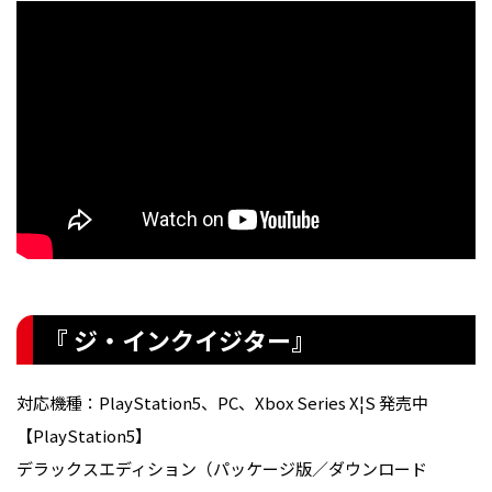
『 ジ・インクイジター』
対応機種：PlayStation5、PC、Xbox Series X¦S 発売中
【PlayStation5】
デラックスエディション（パッケージ版／ダウンロード