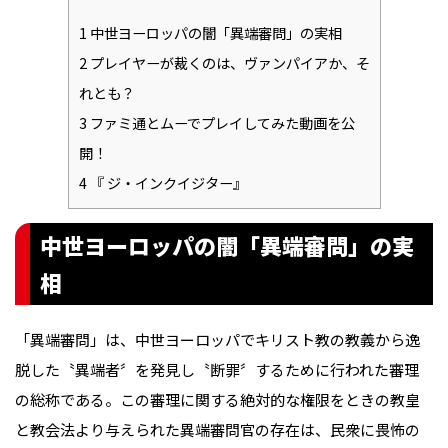
1
中世ヨーロッパの闇「異端審問」の実相
2
プレイヤーが裁くのは、ヴァンパイアか、そ
れとも？
3
ファミ通とムーでプレイしてみた動画を公
開！
4
『 ジ・インクイジター』
中世ヨーロッパの闇「異端審問」の実
相
「異端審問」は、中世ヨーロッパでキリスト教の教義から逸
脱した〝異端者〞を発見し〝断罪〞するために行われた審理
の総称である。この審理に関する絶対的な権限をときの教皇
と教会法より与えられた異端審問官の存在は、民衆に畏怖の