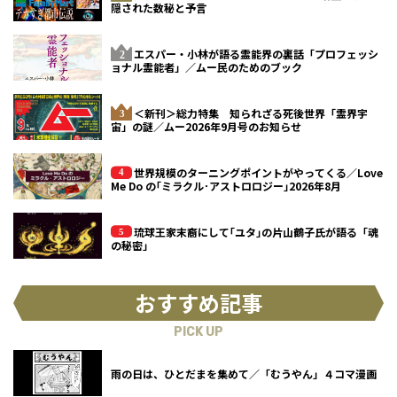
隠された数秘と予言
エスパー・小林が語る霊能界の裏話「プロフェッシ
ョナル霊能者」／ムー民のためのブック
＜新刊＞総力特集 知られざる死後世界「霊界宇
宙」の謎／ムー2026年9月号のお知らせ
世界規模のターニングポイントがやってくる／Love
Me Do の｢ミラクル･アストロロジー｣2026年8月
琉球王家末裔にして｢ユタ｣の片山鶴子氏が語る「魂
の秘密」
おすすめ記事
PICK UP
雨の日は、ひとだまを集めて／「むうやん」４コマ漫画