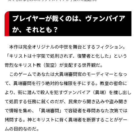
プレイヤーが裁くのは、ヴァンパイア
か、それとも？
本作は完全オリジナルの中世を舞台とするフィクション。
「キリストは十字架で処刑されず、復讐者と化した」という
苛烈なキリスト教（架空）が支配する世界観だ。
このゲームであなたは大異端審問官のモーディマーとなっ
て、異端審問を行う絶対的な権限を手にする。教皇の密命に
より、街に潜んで殺人を犯すヴァンパイア（異端）を捜し出し
て処罰する任務に就くのだが、民衆から聞き込みや盗み聞き
で情報を集め、「異端審問」で容疑者を尋問――あなた次第では
拷問――する。神とキリストに背く異端者を断罪することがゲー
ムの目的なのだ。