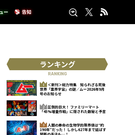
ュー
告知
ランキング
RANKING
＜新刊＞総力特集 知られざる死後
世界「霊界宇宙」の謎／ムー2026年9月
号のお知らせ
圧倒的巨大！ ファミリーマート
「45%増量作戦」に隠された数秘と予言
人間の寿命の生物学的限界値は“約
190年”だった！ しかし627年まで延ばす
禁断の手法も…！