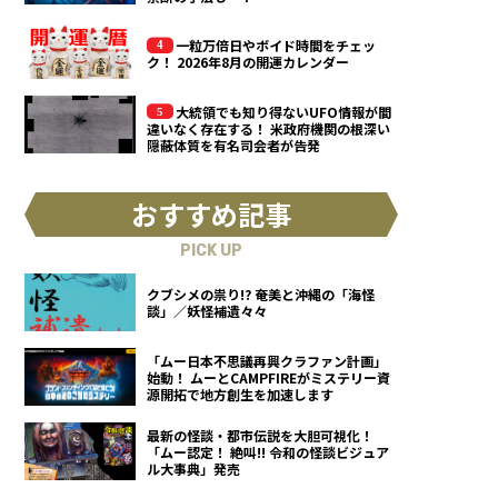
一粒万倍日やボイド時間をチェッ
ク！ 2026年8月の開運カレンダー
大統領でも知り得ないUFO情報が間
違いなく存在する！ 米政府機関の根深い
隠蔽体質を有名司会者が告発
おすすめ記事
PICK UP
クブシメの祟り!? 奄美と沖縄の「海怪
談」／妖怪補遺々々
「ムー日本不思議再興クラファン計画」
始動！ ムーとCAMPFIREがミステリー資
源開拓で地方創生を加速します
最新の怪談・都市伝説を大胆可視化！
「ムー認定！ 絶叫!! 令和の怪談ビジュア
ル大事典」発売