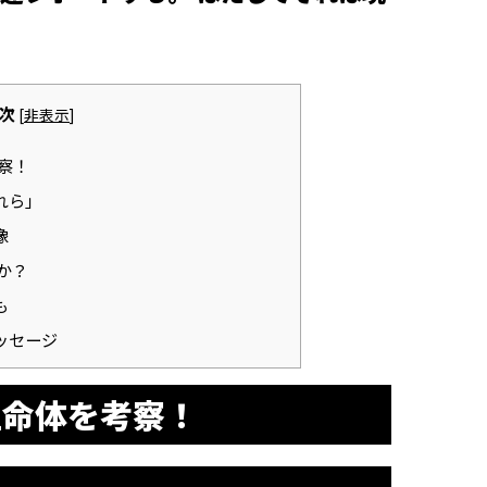
次
[
非表示
]
察！
れら」
像
か？
も
ッセージ
生命体を考察！