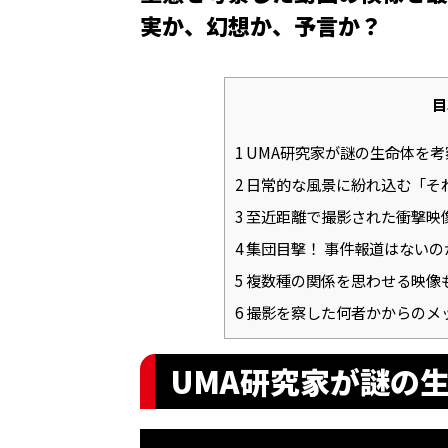
実か、幻想か、予言か？
目
1
UMA研究家が謎の生命体を考
2
日常的な風景に紛れ込む「そ
3
至近距離で撮影された衝撃映
4
集団目撃！ 事件報道はないの
5
複数種の関係を思わせる映像
6
撮影を察した何者かからのメ
UMA研究家が謎の