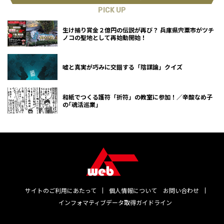
PICK UP
生け捕り賞金２億円の伝説が再び？ 兵庫県宍粟市がツチ
ノコの聖地として再始動開始！
嘘と真実が巧みに交錯する「陰謀論」クイズ
和紙でつくる護符「折符」の教室に参加！／辛酸なめ子
の｢魂活巡業｣
サイトのご利用にあたって
個人情報について
お問い合わせ
インフォマティブデータ取得ガイドライン