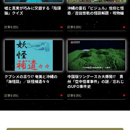
嘘と真実が巧みに交錯する「陰謀
沖縄の霊石「ビジュル」信仰と怪
論」クイズ
奇／吉田悠軌の怪談解題・呪物編
記事を読む
記事を読む
クブシメの祟り!? 奄美と沖縄の
中国版ツングースカ大爆発!? 貴
「海怪談」／妖怪補遺々々
州「空中怪車事件」の謎／忘れじ
のUFO事件史
記事を読む
記事を読む