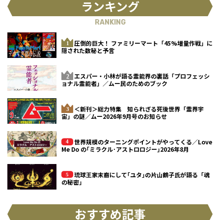
ランキング
RANKING
圧倒的巨大！ ファミリーマート「45%増量作戦」に
隠された数秘と予言
エスパー・小林が語る霊能界の裏話「プロフェッシ
ョナル霊能者」／ムー民のためのブック
＜新刊＞総力特集 知られざる死後世界「霊界宇
宙」の謎／ムー2026年9月号のお知らせ
世界規模のターニングポイントがやってくる／Love
Me Do の｢ミラクル･アストロロジー｣2026年8月
琉球王家末裔にして｢ユタ｣の片山鶴子氏が語る「魂
の秘密」
おすすめ記事