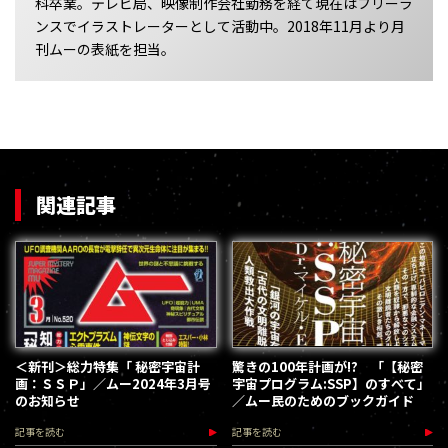
科卒業。テレビ局、映像制作会社勤務を経て現在はフリーラ
ンスでイラストレーターとして活動中。2018年11月より月
刊ムーの表紙を担当。
関連記事
＜新刊＞総力特集「 秘密宇宙計
驚きの100年計画が!? 「【秘密
画：ＳＳＰ」／ムー2024年3月号
宇宙プログラム:SSP】のすべて」
のお知らせ
／ムー民のためのブックガイド
記事を読む
記事を読む