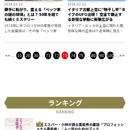
2024.02.22
2024.02.22
勝手に転がり、震える「ベッツ家
イタリア古都上空に“物干し竿”タ
の謎の球体」とは？ 50年を経て
イプのUFO出現！ 空宙で静止す
も続くミステリー
る奇怪な挙動に衝撃広がる
1974年に米フロリダ州の家族が発見
イタリア・ルッカの上空に現れた無
した金属球は、その後「ベッツ家の
気味な棒の正体は――!? 近年稀に見る貴
謎の球体」と呼ばれ、さまざまな憶
重なUFO映像であるとの分析も！
測と“陰謀論”を引き起こしてメディ
アの注目を集めた。勝手に転がりは
じめたり振動を発生したりもすると
<<
...
10
20
30
...
71
72
73
74
75
...
80
90
100
...
>>
い
ランキング
RANKING
エスパー・小林が語る霊能界の裏話「プロフェッシ
ョナル霊能者」／ムー民のためのブック