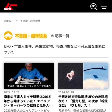
webムー
不思議・超常現象
不思議・超常現象
の記事一覧
UFO・宇宙人事件、未確認動物、怪奇現象など不可思議な事象に
ついて
2024.02.28
2024.02.28
南米の宇宙人ミイラ騒動は2015
世界各地で特殊形状UFOの出現相
年から始まっていた！ エイリア
次ぐ！ 「蛍光灯型」の次は「栓抜
ン・オーパーツの経緯と仕掛人マ
き型」「ひし形」だ！
ウサンの疑惑／羽仁礼
2023年最大のエイリアン・トピッ
各地で今、奇妙な姿形のUFO目撃が