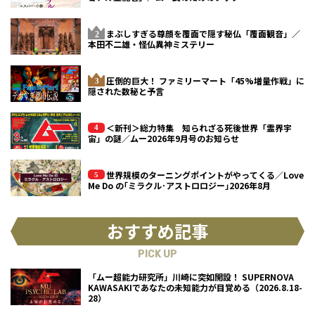
まぶしすぎる尊顔を覆面で隠す秘仏「覆面観音」／
本田不二雄・怪仏異神ミステリー
圧倒的巨大！ ファミリーマート「45%増量作戦」に
隠された数秘と予言
＜新刊＞総力特集 知られざる死後世界「霊界宇
宙」の謎／ムー2026年9月号のお知らせ
世界規模のターニングポイントがやってくる／Love
Me Do の｢ミラクル･アストロロジー｣2026年8月
おすすめ記事
PICK UP
「ムー超能力研究所」川崎に突如開設！ SUPERNOVA
KAWASAKIであなたの未知能力が目覚める（2026.8.18-
28）