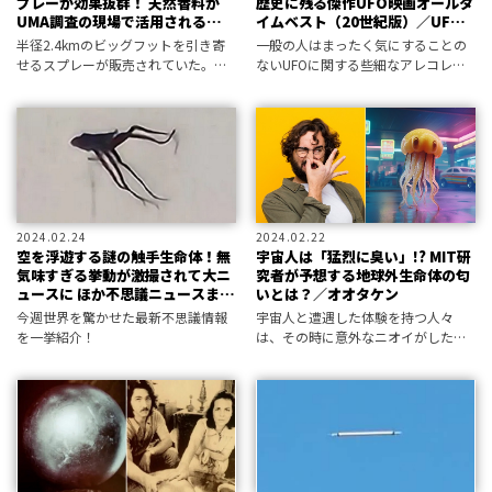
プレーが効果抜群！ 天然香料が
歴史に残る傑作UFO映画オールタ
UMA調査の現場で活用される／遠
イムベスト（20世紀版）／UFO
野そら
手帖
半径2.4kmのビッグフットを引き寄
一般の人はまったく気にすることの
せるスプレーが販売されていた。獣
ないUFOに関する些細なアレコレ
人との遭遇を目的とする団体が有効
を、さも大事のように語り続ける同
活用していたのだが、その匂いと
人誌『UFO手帖』によるUFO映画の
は？
オールタイムベスト。「良いUFO映
画とはUFOと関わりが深い映画であ
2024.02.24
2024.02.22
空を浮遊する謎の触手生命体！無
宇宙人は「猛烈に臭い」!? MIT研
気味すぎる挙動が激撮されて大ニ
究者が予想する地球外生命体の匂
ュースに ほか不思議ニュースまと
いとは？／オオタケン
め／web MU HOT PRESS
今週世界を驚かせた最新不思議情報
宇宙人と遭遇した体験を持つ人々
を一挙紹介！
は、その時に意外なニオイがしたと
語るケースが多い。いったいどんな
香りがするのか、科学的な分析結果
は!?