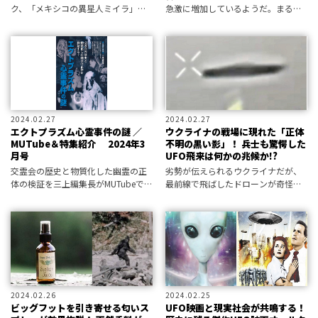
ク、「メキシコの異星人ミイラ」
急激に増加しているようだ。まるで
は、ペルーのナスカで発見されたも
昨今主流となりつつなる銀玉タイプ
のだ。2015年に遡る、「いわくのミ
に対抗するかのようだが――!?
イラ」の経緯を調査した。
2024.02.27
2024.02.27
エクトプラズム心霊事件の謎 ／
ウクライナの戦場に現れた「正体
MUTube＆特集紹介 2024年3
不明の黒い影」！ 兵士も驚愕した
月号
UFO飛来は何かの兆候か!?
交霊会の歴史と物質化した幽霊の正
劣勢が伝えられるウクライナだが、
体の検証を三上編集長がMUTubeで
最前線で飛ばしたドローンが奇怪な
解説。
UFOの姿を捉えていたという。これ
は何かの兆候なのか――!?
2024.02.26
2024.02.25
ビッグフットを引き寄せる匂いス
UFO映画と現実社会が共鳴する！