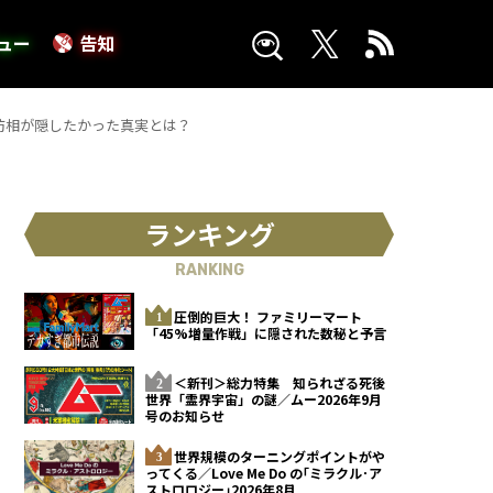
ュー
告知
防相が隠したかった真実とは？
ランキング
RANKING
圧倒的巨大！ ファミリーマート
「45%増量作戦」に隠された数秘と予言
＜新刊＞総力特集 知られざる死後
世界「霊界宇宙」の謎／ムー2026年9月
号のお知らせ
世界規模のターニングポイントがや
ってくる／Love Me Do の｢ミラクル･ア
ストロロジー｣2026年8月