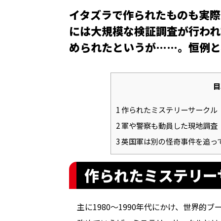
イタズラで作られたものも実際
には大規模な検証調査が行われ
められたというが……。恒例と
目
1
作られたミステリーサークル
2
軍や警察も動員した現地調査
3
英国軍は別の怪奇事件を追っ
作られたミステリー
主に1980～1990年代にかけ、世界的