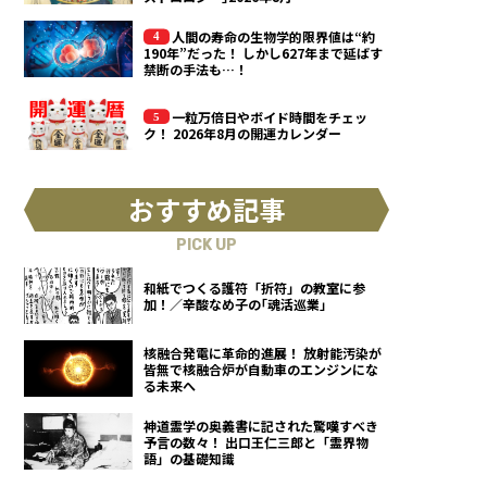
人間の寿命の生物学的限界値は“約
190年”だった！ しかし627年まで延ばす
禁断の手法も…！
一粒万倍日やボイド時間をチェッ
ク！ 2026年8月の開運カレンダー
おすすめ記事
PICK UP
和紙でつくる護符「折符」の教室に参
加！／辛酸なめ子の｢魂活巡業｣
核融合発電に革命的進展！ 放射能汚染が
皆無で核融合炉が自動車のエンジンにな
る未来へ
神道霊学の奥義書に記された驚嘆すべき
予言の数々！ 出口王仁三郎と「霊界物
語」の基礎知識