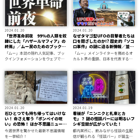
2024.01.20
2024.01.20
「世界革命前夜 99％の人類を奴
なぜタマゴ型UFOの目撃者たちは
隷にした「ハザールマフィア」の
口を閉ざしたのか!? 歴史的「ソコ
終焉」／ムー民のためのブックガ
ロ事件」の謎に迫る新情報／並木
イド
伸一郎
「ムー」本誌の隠れ人気記事、ブッ
「ムー」メインライターを務めるオ
クインフォメーションをウェブで公
カルト界の重鎮、日本を代表する超
開。編集部が選定した新刊書籍情報
常現象研究家の並木伸一郎先生が
をお届けします。
「並木ミステリーCH」で今こそ明か
す“あの事件”の真相！
2024.01.20
2024.01.19
石ひとつでも持ち帰ってはいけな
看板が「ニンニクと札束とカ
い！ 命さえ奪う「ポンペイの呪
モ」？ 謎の怪談バーには明るいフ
い」の恐怖！ ほか不思議ニュース
シギ空間が広がっていた！
まとめ／web MU HOT PRESS
今週世界を驚かせた最新不思議情報
都内某所に、飲みながら怪談の生配
を一挙紹介！
信が観られる「怪談バー」が誕生。