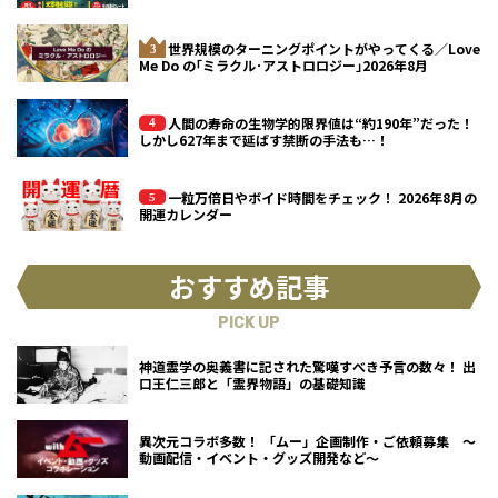
世界規模のターニングポイントがやってくる／Love
Me Do の｢ミラクル･アストロロジー｣2026年8月
人間の寿命の生物学的限界値は“約190年”だった！
しかし627年まで延ばす禁断の手法も…！
一粒万倍日やボイド時間をチェック！ 2026年8月の
開運カレンダー
おすすめ記事
PICK UP
神道霊学の奥義書に記された驚嘆すべき予言の数々！ 出
口王仁三郎と「霊界物語」の基礎知識
異次元コラボ多数！ 「ムー」企画制作・ご依頼募集 ～
動画配信・イベント・グッズ開発など～