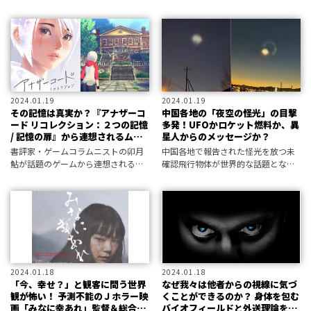
いったいどんな店なのか……訪ねて
みるとそこは予想外の空間だった。
2024.01.19
2024.01.19
その記憶は真実か？『アナザーコ
中国各地の「夜空の怪光」の目撃
ード リコレクション：２つの記憶
多発！UFOかロケット燃料か、異
/ 記憶の扉』から連想されるムー
星人からのメッセージか？
的ワード！／卯月鮎・ゲームー案
書評家・ゲームコラムニストの卯月
中国各地で報告された怪光を放つ未
内
鮎が話題のゲームから連想されるオ
確認飛行物体が世界的な話題となっ
カルト、超常現象、不思議をピック
ている。少なくとも数千人が目撃し
アップ。これらを知っておけばゲー
ていたというUFOの正体は!?
ムがもっと楽しくなるかも!?
2024.01.18
2024.01.18
「今、幸せ？」と観客に問う世界
なぜ我々は他者からの視線に気づ
観が怖い！ 予測不能のＪホラー映
くことができるのか？ 身体を包む
画「みなに幸あれ」監督＆総合プ
バイオフィールドと外送理論を著