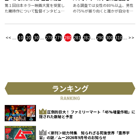
ロヂューサー・インタビュー
名生物学者が解説
第１回日本ホラー映画大賞を受賞し
ある調査では女性の80％以上、男性
た期待作について監督インタビュ
の75％が振り向くと誰かが自分を見
ー！
つめていた経験があると回答してい
る。自分に向けられた視線を察知で
きる現象を科学的にどう説明すれば
よいのか――？
<<
...
10
20
30
...
278
279
280
281
282
...
290
300
310
...
>>
ランキング
RANKING
圧倒的巨大！ ファミリーマート「45%増量作戦」に
隠された数秘と予言
＜新刊＞総力特集 知られざる死後世界「霊界宇
宙」の謎／ムー2026年9月号のお知らせ