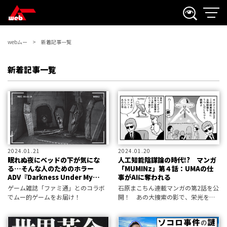
webムー
新着記事一覧
新着記事一覧
2024.01.21
2024.01.20
眠れぬ夜にベッドの下が気にな
人工知能陰謀論の時代!? マンガ
る…そんな人のためのホラー
「MUMINz」第４話：UMAの仕
ADV『Darkness Under My
事がAIに奪われる
Bed』／藤川Q・ムー通
ゲーム雑誌「ファミ通」とのコラボ
石原まこちん連載マンガの第2話を公
でムー的ゲームをお届け！
開！ あの大捜索の影で、栄光をつ
かんだ人もいれば、ボヤイている
UMAもいたようで……