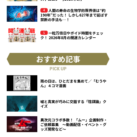
人間の寿命の生物学的限界値は“約
190年”だった！ しかし627年まで延ばす
禁断の手法も…！
一粒万倍日やボイド時間をチェッ
ク！ 2026年8月の開運カレンダー
おすすめ記事
PICK UP
雨の日は、ひとだまを集めて／「むうや
ん」４コマ漫画
嘘と真実が巧みに交錯する「陰謀論」ク
イズ
異次元コラボ多数！ 「ムー」企画制作・
ご依頼募集 ～動画配信・イベント・グ
ッズ開発など～