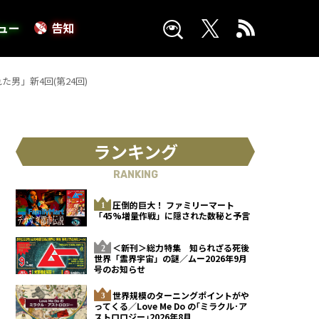
ュー
告知
」新4回(第24回)
ランキング
RANKING
圧倒的巨大！ ファミリーマート
「45%増量作戦」に隠された数秘と予言
＜新刊＞総力特集 知られざる死後
世界「霊界宇宙」の謎／ムー2026年9月
号のお知らせ
世界規模のターニングポイントがや
ってくる／Love Me Do の｢ミラクル･ア
ストロロジー｣2026年8月