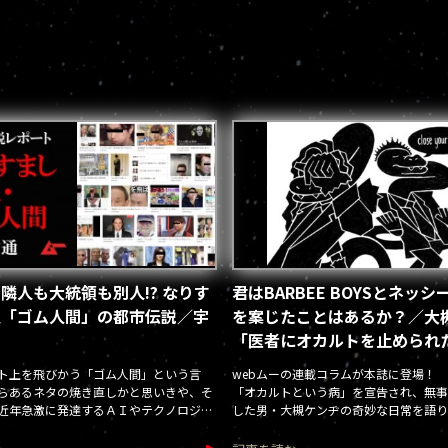
隣人も大統領も別人!? なりす
君はBARBEE BOYSとネッ
人「ゴム人間」の都市伝説／宇
を案じたことはあるか？／大
「医者にオカルトを止められ
2回(第22回)
ト上を飛びかう「ゴム人間」という言
webムーの連載コラムが本誌に登場！
らあるネタの焼き直しかと思いきや、そ
「オカルトという病」を宣告され、無事
近年急激に発達するＡＩやテクノロジー
した男・大槻ケンヂの奇妙な日常を語り
え隠れする。それは「陰謀論」「都市伝
せられる