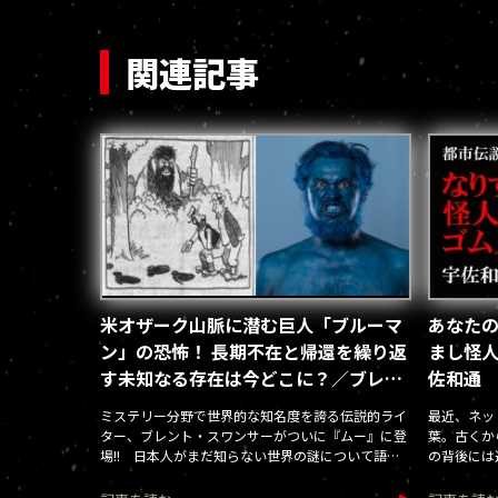
関連記事
米オザーク山脈に潜む巨人「ブルーマ
あなたの
ン」の恐怖！ 長期不在と帰還を繰り返
まし怪
す未知なる存在は今どこに？／ブレン
佐和通
ト・スワンサー
ミステリー分野で世界的な知名度を誇る伝説的ライ
最近、ネッ
ター、ブレント・スワンサーがついに『ムー』に登
葉。古くか
場!! 日本人がまだ知らない世界の謎について語
の背後には
る！
の影響が見
説」ですま