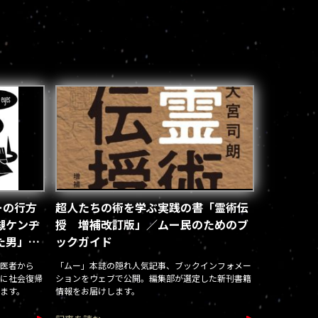
シーの行方
超人たちの術を学ぶ実践の書「霊術伝
槻ケンヂ
授 増補改訂版」／ムー民のためのブ
た男」新
ックガイド
 医者から
「ムー」本誌の隠れ人気記事、ブックインフォメー
に社会復帰
ションをウェブで公開。編集部が選定した新刊書籍
ます。
情報をお届けします。