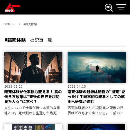
webムー
#臨死体験
#臨死体験
の記事一覧
2025.05.20
2025.04.15
臨死体験が仕事観も変える！ 真の
臨死体験の起源は動物の“擬死”だ
働き方改革は“死後の世界を垣間
った!? 生理学的な現象としての解
見た人々”に学べ？
明へ研究が進む
人生において仕事が持つ本質的な意
臨死体験者たちが垣間見た死後の世
味とは――。死の淵から生還した臨死体
界はどれもよく似ている。一部の科
験者の多くが、その後に仕事を変え
学者は、その理由について臨死体験
ているという。臨死体験が仕事に対
とは生理学的現象であり、瀕死の事
する価値観を劇的に変えているとい
態に直面した生物の“最終奥義”だと