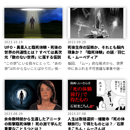
とも言い切れないという。それを語
なることが、実際にそれを体験した
る時にポイントとなるのが、我々
時間心理学者が説明している。そし
の“意識”についての考え方だ。
て、そもそも時間はさまざまな条件
によってフレキシブルに伸び縮みし
ている
2023.10.19
2023.09.29
UFO・異星人と臨死体験・死後の
死後生存の証拠か、それとも脳内
世界の共通性とは？ すべては異次
現象か？ 「臨死体験」の謎／羽仁
元「数のない世界」に属する仮説
礼・ムーペディア
“この世”にいる我々にとって、“あの
毎回、「ムー」的な視点から、世界
世”はわからないことばかりだ――。気鋭
中にあふれる不可思議な事象や謎め
のジャーナリストは死後の世界も
いた事件を振り返っていくムーペデ
UFOも“あの世”に属するものであ
ィア。 今回は、死の淵から生還した
り、そこは“別次元”であるとの自説
人々が、昏睡状態の中で経験したと
を展開している。
語る一連のヴィジョンや感覚につい
て取り
2023.08.29
2023.07.08
余命数時間から生還したアニータ
人生は取捨選択…蟠龍寺「死の体
の衝撃臨死体験！ 死の淵で学んだ
験旅行」で得たものとは？／石原
重要なこと５つとは？
まこちん・ムーさんぽ