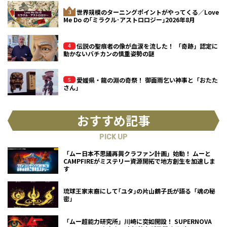
世界規模のターニングポイントがやってくる／Love
Me Do の｢ミラクル･アストロロジー｣2026年8月
伝説の聖痕者の像が血涙を流した！ 「奇跡」認定に
動かないバチカンの慎重姿勢の謎
愛媛県・龍の淵の奇祭！ 御面雨乞い神事と「おたた
さん」
おすすめ記事
PICK UP
「ムー日本不思議再興クラファン計画」始動！ ムーと
CAMPFIREがミステリー資源開拓で地方創生を加速しま
す
琉球王家末裔にして｢ユタ｣の片山鶴子氏が語る「魂の秘
密」
「ムー超能力研究所」川崎に突如開設！ SUPERNOVA