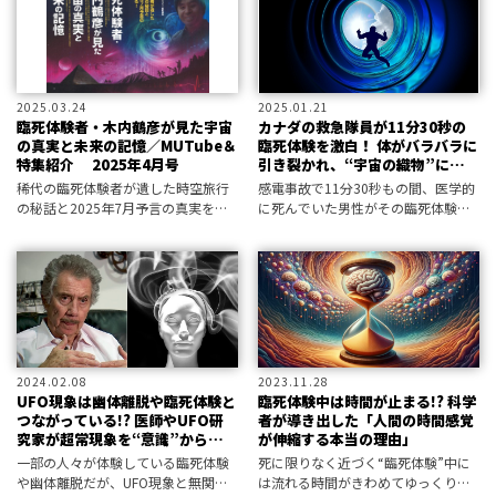
うのだ。
考えているようだ。
2025.03.24
2025.01.21
臨死体験者・木内鶴彦が見た宇宙
カナダの救急隊員が11分30秒の
の真実と未来の記憶／MUTube＆
臨死体験を激白！ 体がバラバラに
特集紹介 2025年4月号
引き裂かれ、“宇宙の織物”になる
感覚とは？
稀代の臨死体験者が遺した時空旅行
感電事故で11分30秒もの間、医学的
の秘話と2025年7月予言の真実を三
に死んでいた男性がその臨死体験に
上編集長がMUTubeで解説。
ついて口を開いている。そこは実に
平穏な世界であったという――。
2024.02.08
2023.11.28
UFO現象は幽体離脱や臨死体験と
臨死体験中は時間が止まる!? 科学
つながっている!? 医師やUFO研
者が導き出した「人間の時間感覚
究家が超常現象を“意識”から分析
が伸縮する本当の理由」
する
一部の人々が体験している臨死体験
死に限りなく近づく“臨死体験”中に
や幽体離脱だが、UFO現象と無関係
は流れる時間がきわめてゆっくりに