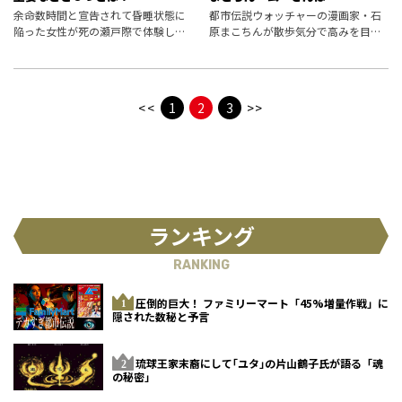
余命数時間と宣告されて昏睡状態に
都市伝説ウォッチャーの漫画家・石
陥った女性が死の瀬戸際で体験した
原まこちんが散歩気分で高みを目指
こととは――。センス・オブ・ワンダー
すルポ漫画、９回目は……「苦」を
な臨死体験中に再び生きることを選
味わうべく、「死」を散歩する。目
択した女性に起きた奇跡。
黒・蟠龍寺で「死の体験旅行®」で、
一度死んでみました……。
<<
1
2
3
>>
ランキング
RANKING
圧倒的巨大！ ファミリーマート「45%増量作戦」に
隠された数秘と予言
琉球王家末裔にして｢ユタ｣の片山鶴子氏が語る「魂
の秘密」