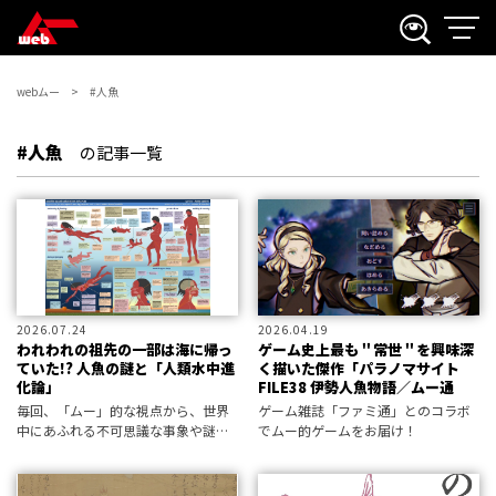
webムー
#人魚
#人魚
の記事一覧
2026.07.24
2026.04.19
われわれの祖先の一部は海に帰っ
ゲーム史上最も＂常世＂を興味深
ていた!? 人魚の謎と「人類水中進
く描いた傑作「パラノマサイト
化論」
FILE38 伊勢人魚物語／ムー通
毎回、「ムー」的な視点から、世界
ゲーム雑誌「ファミ通」とのコラボ
中にあふれる不可思議な事象や謎め
でムー的ゲームをお届け！
いた事件を振り返っていくムーペデ
ィア。 今回は、古代から世界各地で
目撃された人魚の存在と、人類がか