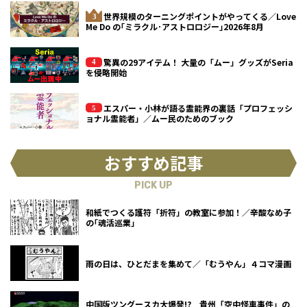
世界規模のターニングポイントがやってくる／Love
Me Do の｢ミラクル･アストロロジー｣2026年8月
驚異の29アイテム！ 大量の「ムー」グッズがSeria
を侵略開始
エスパー・小林が語る霊能界の裏話「プロフェッシ
ョナル霊能者」／ムー民のためのブック
おすすめ記事
PICK UP
和紙でつくる護符「折符」の教室に参加！／辛酸なめ子
の｢魂活巡業｣
雨の日は、ひとだまを集めて／「むうやん」４コマ漫画
中国版ツングースカ大爆発!? 貴州「空中怪車事件」の