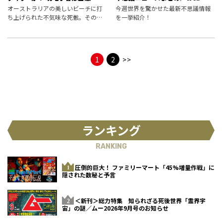
HOT PRESS
オーストラリアの美しいビーチに打
今週世界を驚かせた最新不思議情報
ち上げられた不気味な死骸。その正
を一挙紹介！
体に関する議論が加熱している。こ
れは本物の人魚なのか、それとも――!?
1
2
>>
ランキング
RANKING
圧倒的巨大！ ファミリーマート「45%増量作戦」に
隠された数秘と予言
＜新刊＞総力特集 知られざる死後世界「霊界宇
宙」の謎／ムー2026年9月号のお知らせ