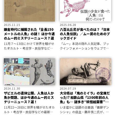
つて海中で進化したという大胆な仮
説を取
2025.11.15
2025.06.28
鎌倉時代に捕獲された「全長150
八百比丘尼が食べたのは？「日本
メートルの人魚」の謎！ ほか今週
の人魚伝説」／ムー民のためのブ
のムー的ミステリーニュース７選
ックガイド
11月７～13日にかけて世界を騒がせ
「ムー」本誌の隠れ人気記事、ブッ
たオカルト・考古学・民俗学などの
クインフォメーションをウェブで公
最新不思議ニュースから、超常現象
開。編集部が選定した新刊書籍情報
情報研究所と編集部が厳選！
をお届けします。
2024.11.30
2024.07.19
ザビエルの遺体公開、人魚は人か
大分県は「鬼のミイラ」の宝庫だ
魚か問題、ほか今週のムー的ミス
った!? 和歌山県「1300年前の人
テリーニュース７選！
魚」も… 謎多き“妖怪絵葉書”を
一挙紹介
11月22～28日に世界を騒がせたオカ
いま密かに話題の古書店「書肆ゲン
ルト・考古学・民俗学などの最新不
シシャ」の店主・藤井慎二氏が、同