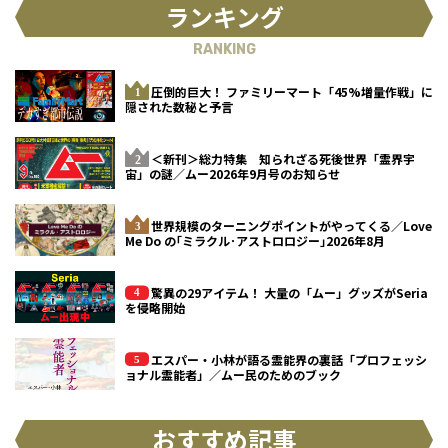
ランキング
RANKING
圧倒的巨大！ ファミリーマート「45%増量作戦」に
隠された数秘と予言
＜新刊＞総力特集 知られざる死後世界「霊界宇
宙」の謎／ムー2026年9月号のお知らせ
世界規模のターニングポイントがやってくる／Love
Me Do の｢ミラクル･アストロロジー｣2026年8月
驚異の29アイテム！ 大量の「ムー」グッズがSeria
を侵略開始
エスパー・小林が語る霊能界の裏話「プロフェッシ
ョナル霊能者」／ムー民のためのブック
おすすめ記事