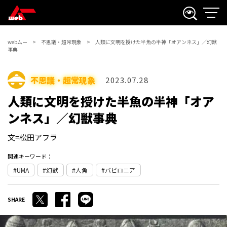
webムー
不思議・超常現象
人類に文明を授けた半魚の半神「オアンネス」／幻獣
事典
不思議・超常現象
2023.07.28
人類に文明を授けた半魚の半神「オア
ンネス」／幻獣事典
文=松田アフラ
関連キーワード：
UMA
幻獣
人魚
バビロニア