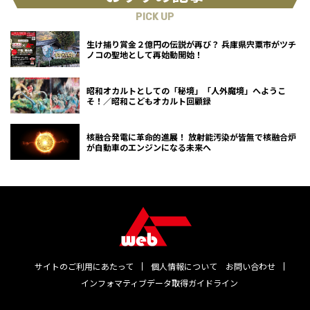
PICK UP
生け捕り賞金２億円の伝説が再び？ 兵庫県宍粟市がツチ
ノコの聖地として再始動開始！
昭和オカルトとしての「秘境」「人外魔境」へようこ
そ！／昭和こどもオカルト回顧録
核融合発電に革命的進展！ 放射能汚染が皆無で核融合炉
が自動車のエンジンになる未来へ
サイトのご利用にあたって
個人情報について
お問い合わせ
インフォマティブデータ取得ガイドライン