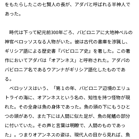
をもたらしたこの七賢人の長が、アダパと呼ばれる半神人で
あった。
時代は下って紀元前300年ごろ、バビロニアに大地神ベルの
神官ベロッソスなる人物がいた。彼は古代の書庫を渉猟し、
ギリシア語による歴史書『バビロニア史』を著した。この著
作においてアダパは「オアンネス」と呼称された。アダパの
バビロニア名であるウアンナがギリシア語化したものであ
る。
ベロッソスはいう、「第１の年、バビロニア辺境のエリュ
トライの海に、オアンネスという名の、知性を持つ怪物が現
れた。その全身は魚の身体であった。魚の頭の下にもうひと
つの頭があり、また下には人間に似た足が、魚の尾鰭の部分
に付いていた。その声と言葉は明瞭で、人間のものであっ
た」。つまりオアンネスの姿は、現代人の目から見れば、魚