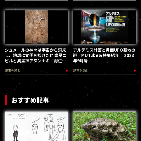
シュメールの神々は宇宙から飛来
アルテミス計画と月面UFO基地の
し、地球に文明を授けた!? 惑星ニ
謎／MUTube＆特集紹介 2023
ビルと異星神アヌンナキ／羽仁
年9月号
礼・ムーペディア
記事を読む
記事を読む
おすすめ記事