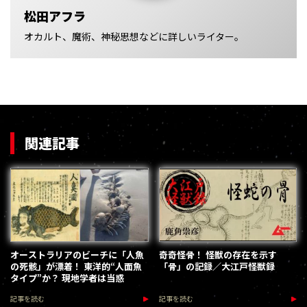
松田アフラ
オカルト、魔術、神秘思想などに詳しいライター。
関連記事
オーストラリアのビーチに「人魚
奇奇怪骨！ 怪獣の存在を示す
の死骸」が漂着！ 東洋的“人面魚
「骨」の記録／大江戸怪獣録
タイプ”か？ 現地学者は当惑
記事を読む
記事を読む