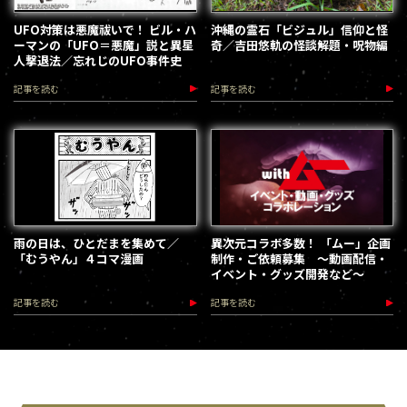
UFO対策は悪魔祓いで！ ビル・ハ
沖縄の霊石「ビジュル」信仰と怪
ーマンの「UFO＝悪魔」説と異星
奇／吉田悠軌の怪談解題・呪物編
人撃退法／忘れじのUFO事件史
記事を読む
記事を読む
雨の日は、ひとだまを集めて／
異次元コラボ多数！ 「ムー」企画
「むうやん」４コマ漫画
制作・ご依頼募集 ～動画配信・
イベント・グッズ開発など～
記事を読む
記事を読む