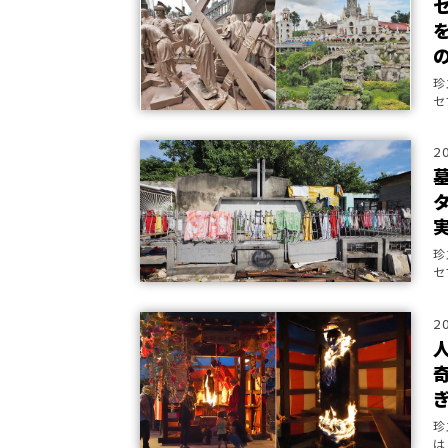
珍
セ
的
2
珍
セ
る
2
珍
は