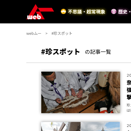
不思議・超常現象
歴史
webムー
#珍スポット
#珍スポット
の記事一覧
2
珍
は
呪
2