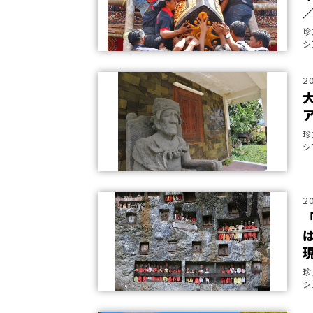
珍
シ
2
珍
シ
2
珍
シ