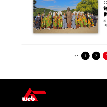
2
珍
は
動
<<
1
2