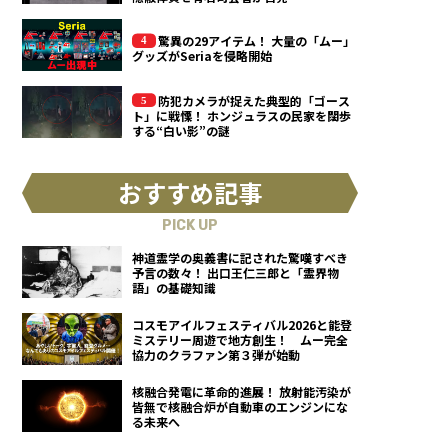
驚異の29アイテム！ 大量の「ムー」
グッズがSeriaを侵略開始
防犯カメラが捉えた典型的「ゴース
ト」に戦慄！ ホンジュラスの民家を闊歩
する“白い影”の謎
おすすめ記事
PICK UP
神道霊学の奥義書に記された驚嘆すべき
予言の数々！ 出口王仁三郎と「霊界物
語」の基礎知識
コスモアイルフェスティバル2026と能登
ミステリー周遊で地方創生！ ムー完全
協力のクラファン第３弾が始動
核融合発電に革命的進展！ 放射能汚染が
皆無で核融合炉が自動車のエンジンにな
る未来へ