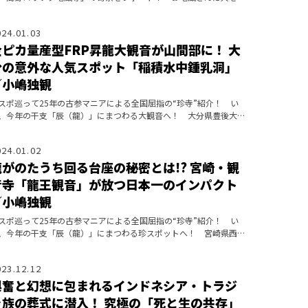
壮絶すぎる光景とは――!?
024.01.03
金ピカ量産型FRP昇龍大観音が山間部に！ 大
分の意外な人気スポット「稲積水中鍾乳洞」
／小嶋独観
スポ巡って25年の古参マニアによる全国屈指の“珍寺”紹介！ い
、今年の干支「辰（龍）」にまつわる大観音へ！ 大分県豊後大野
の山中に突如現れた金ピカ像はいったい――!?
024.01.02
龍がのたうち回る台座の秘密とは!? 宮崎・観
音寺「龍王観音」が放つ日本一のインパクト
／小嶋独観
スポ巡って25年の古参マニアによる全国屈指の“珍寺”紹介！ い
、今年の干支「辰（龍）」にまつわる珍スポットへ！ 宮崎県西都
・観音寺にある「龍王観音」像の秘密とは？
023.12.12
興奮と幻想に包まれるインドネシア・トラジ
ャ族の葬式に潜入！ 究極の「死と生の共存」