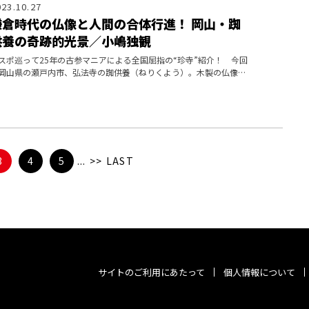
023.10.27
鎌倉時代の仏像と人間の合体行進！ 岡山・踟
供養の奇跡的光景／小嶋独観
スポ巡って25年の古参マニアによる全国屈指の“珍寺”紹介！ 今回
岡山県の瀬戸内市、弘法寺の踟供養（ねりくよう）。木製の仏像が
き出す衝撃の光景！
3
4
5
...
>>
LAST
サイトのご利用にあたって
個人情報について