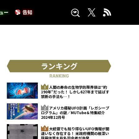
ュー
告知
ランキング
RANKING
人間の寿命の生物学的限界値は“約
190年”だった！ しかし627年まで延ばす
禁断の手法も…！
アメリカ極秘UFO計画「レガシープ
ログラム」の謎／MUTube＆特集紹介
2024年12月号
大統領でも知り得ないUFO情報が間
違いなく存在する！ 米政府機関の根深い
隠蔽体質を有名司会者が告発