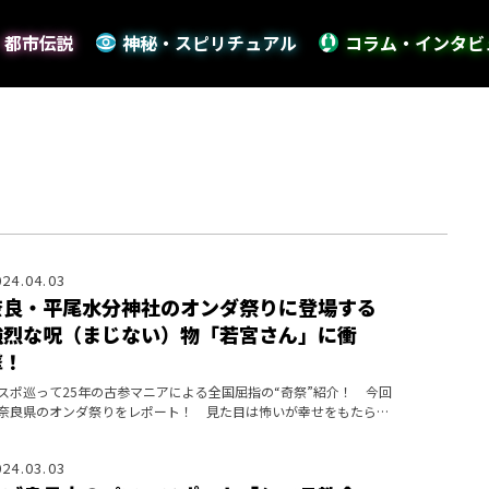
・都市伝説
神秘・スピリチュアル
コラム・インタビ
024.04.03
奈良・平尾水分神社のオンダ祭りに登場する
強烈な呪（まじない）物「若宮さん」に衝
撃！
スポ巡って25年の古参マニアによる全国屈指の“奇祭”紹介！ 今回
奈良県のオンダ祭りをレポート！ 見た目は怖いが幸せをもたらす
（まじない）物とは――!?
024.03.03