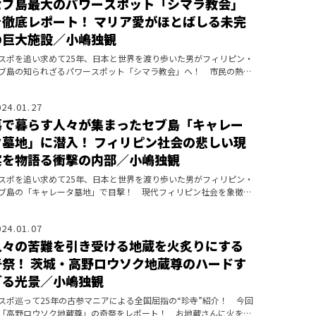
セブ島最大のパワースポット「シマラ教会」
を徹底レポート！ マリア愛がほとばしる未完
の巨大施設／小嶋独観
スポを追い求めて25年、日本と世界を渡り歩いた男がフィリピン・
ブ島の知られざるパワースポット「シマラ教会」へ！ 市民の熱狂
マリア信仰を目撃！
024.01.27
墓で暮らす人々が集まったセブ島「キャレー
タ墓地」に潜入！ フィリピン社会の悲しい現
実を物語る衝撃の内部／小嶋独観
スポを追い求めて25年、日本と世界を渡り歩いた男がフィリピン・
ブ島の「キャレータ墓地」で目撃！ 現代フィリピン社会を象徴す
光景とは？
024.01.07
人々の苦難を引き受ける地蔵を火炙りにする
奇祭！ 茨城・高野ロウソク地蔵尊のハードす
ぎる光景／小嶋独観
スポ巡って25年の古参マニアによる全国屈指の“珍寺”紹介！ 今回
「高野ロウソク地蔵尊」の奇祭をレポート！ お地蔵さんに火を放