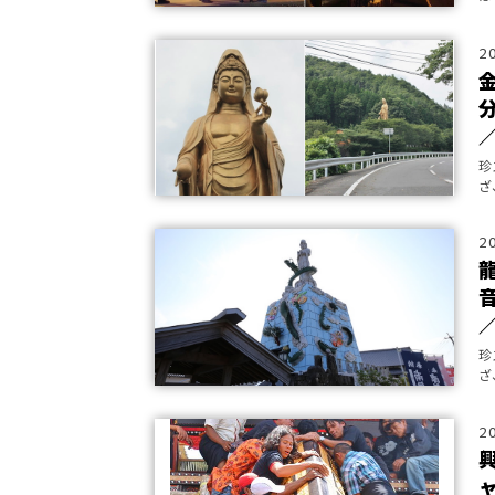
つ
2
珍
ざ
市
2
珍
ざ
市
2