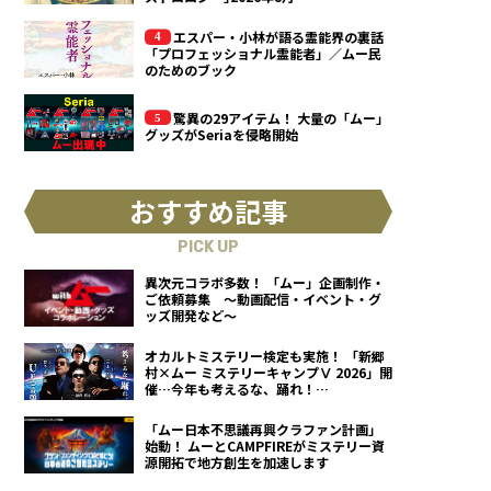
エスパー・小林が語る霊能界の裏話
「プロフェッショナル霊能者」／ムー民
のためのブック
驚異の29アイテム！ 大量の「ムー」
グッズがSeriaを侵略開始
おすすめ記事
PICK UP
異次元コラボ多数！ 「ムー」企画制作・
ご依頼募集 ～動画配信・イベント・グ
ッズ開発など～
オカルトミステリー検定も実施！ 「新郷
村×ムー ミステリーキャンプⅤ 2026」開
催…今年も考えるな、踊れ！
（2026.9.12）
「ムー日本不思議再興クラファン計画」
始動！ ムーとCAMPFIREがミステリー資
源開拓で地方創生を加速します