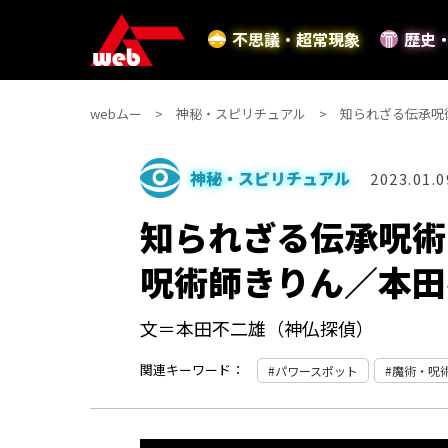
不思議・超常現象
歴史
webムー
神秘・スピリチュアル
知られざる伝承呪
神秘・スピリチュアル
2023.01.0
知られざる伝承呪術
呪術師きりん／本田
文＝本田不二雄（神仏探偵）
関連キーワード：
パワースポット
魔術・呪