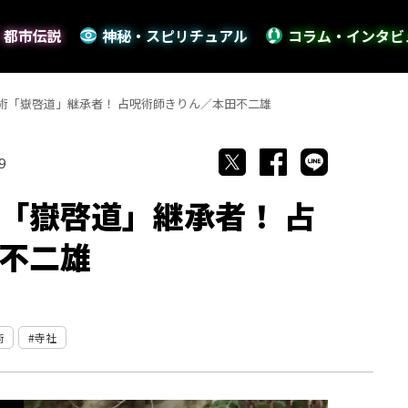
・都市伝説
神秘・スピリチュアル
コラム・インタビ
術「嶽啓道」継承者！ 占呪術師きりん／本田不二雄
9
「嶽啓道」継承者！ 占
不二雄
術
寺社