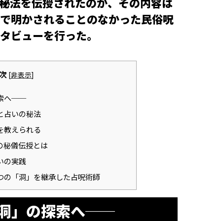
秘法を伝授されたのか、その内容は
で明かされることのなかった民俗呪
タビューを行った。
次
[
非表示
]
索へ──
と占いの秘法
を教えられる
の秘儀伝授とは
いの実践
つの「洞」を継承した占呪術師
洞」の探索へ──