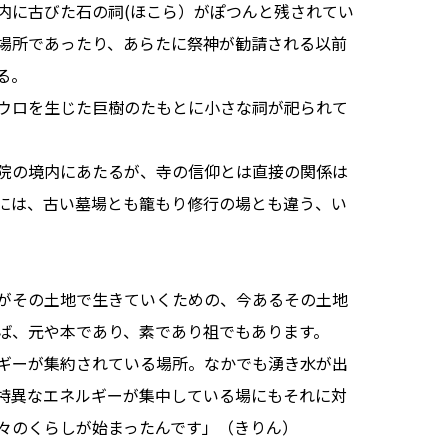
内に古びた石の祠(ほこら）がぽつんと残されてい
場所であったり、あらたに祭神が勧請される以前
る。
ウロを生じた巨樹のたもとに小さな祠が祀られて
院の境内にあたるが、寺の信仰とは直接の関係は
には、古い墓場とも籠もり修行の場とも違う、い
がその土地で生きていくための、今あるその土地
ば、元や本であり、素であり祖でもあります。
ギーが集約されている場所。なかでも湧き水が出
特異なエネルギーが集中している場にもそれに対
々のくらしが始まったんです」（きりん）