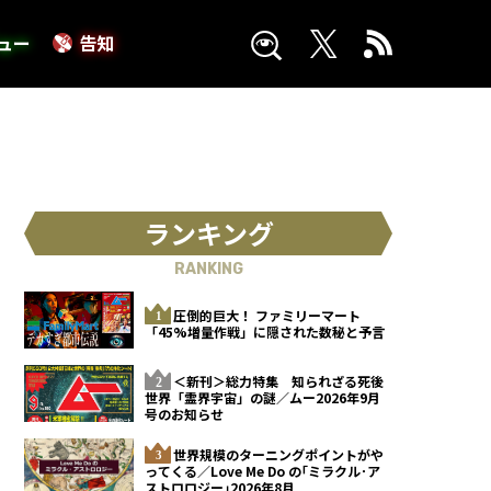
ュー
告知
ランキング
RANKING
圧倒的巨大！ ファミリーマート
「45%増量作戦」に隠された数秘と予言
＜新刊＞総力特集 知られざる死後
世界「霊界宇宙」の謎／ムー2026年9月
号のお知らせ
世界規模のターニングポイントがや
ってくる／Love Me Do の｢ミラクル･ア
ストロロジー｣2026年8月