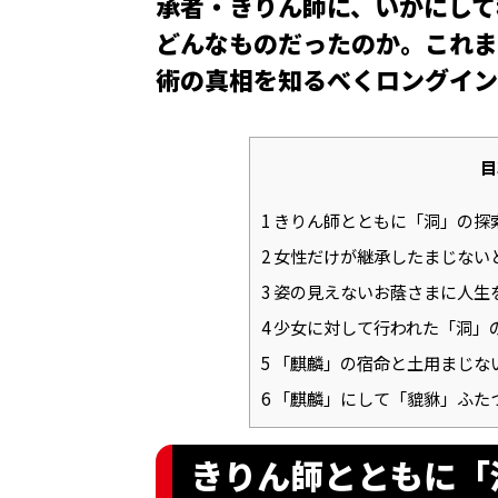
承者・きりん師に、いかにして
どんなものだったのか。これま
術の真相を知るべくロングイン
目
1
きりん師とともに「洞」の探
2
女性だけが継承したまじない
3
姿の見えないお蔭さまに人生
4
少女に対して行われた「洞」
5
「麒麟」の宿命と土用まじな
6
「麒麟」にして「貔貅」ふた
きりん師とともに「