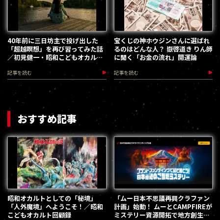
40年前に三日坊主で投げ出した
宝くじの神ホウジンさんに選ばれ
「超越瞑想」を再び習ってみた話
るのはどんな人？ 嶽啓道き りん師
／初見健一・昭和こどもオカルト
に聞く「お金の流れ」開運論
回顧録
記事を読む
記事を読む
おすすめ記事
昭和オカルトとしての「秘境」
「ムー日本不思議再興クラファン
「人外魔境」へようこそ！／昭和
計画」始動！ ムーとCAMPFIREが
こどもオカルト回顧録
ミステリー資源開拓で地方創生を