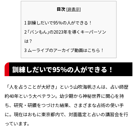
目次
[
非表示
]
1
訓練しだいで95％の人ができる！
2
｢バンもん｣の2023年を導くキーパーソン
は？
3
ムーライブのアーカイブ動画はこちら！
訓練しだいで95％の人ができる！
「人を占うことが大好き」という山吹海帆さんは、占い師歴
約40年という大ベテラン。幼少期から神秘世界に関心を持
ち、研究・研鑽をつづけた結果、さまざまな占術の使い手
に。現在はおもに東京都内で、対面鑑定と占いの講習会を行
っています。
