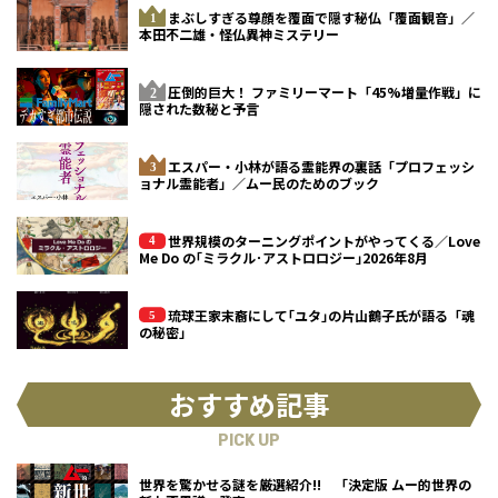
まぶしすぎる尊顔を覆面で隠す秘仏「覆面観音」／
本田不二雄・怪仏異神ミステリー
圧倒的巨大！ ファミリーマート「45%増量作戦」に
隠された数秘と予言
エスパー・小林が語る霊能界の裏話「プロフェッシ
ョナル霊能者」／ムー民のためのブック
世界規模のターニングポイントがやってくる／Love
Me Do の｢ミラクル･アストロロジー｣2026年8月
琉球王家末裔にして｢ユタ｣の片山鶴子氏が語る「魂
の秘密」
おすすめ記事
PICK UP
世界を驚かせる謎を厳選紹介!! 「決定版 ムー的世界の