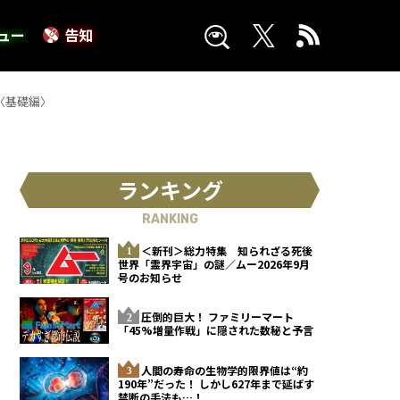
ュー
告知
〈基礎編〉
ランキング
RANKING
＜新刊＞総力特集 知られざる死後
世界「霊界宇宙」の謎／ムー2026年9月
号のお知らせ
圧倒的巨大！ ファミリーマート
「45%増量作戦」に隠された数秘と予言
人間の寿命の生物学的限界値は“約
190年”だった！ しかし627年まで延ばす
禁断の手法も…！