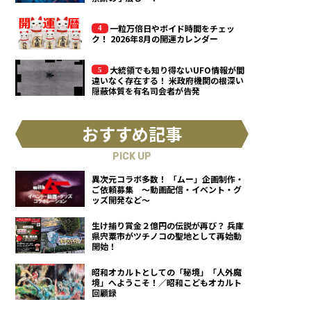
一粒万倍日やボイド時間をチェッ
ク！ 2026年8月の開運カレンダー
大統領でも知り得ないUFO情報が間
違いなく存在する！ 米政府機関の根深い
隠蔽体質を有名司会者が告発
おすすめ記事
PICK UP
異次元コラボ多数！ 「ムー」企画制作・
ご依頼募集 ～動画配信・イベント・グ
ッズ開発など～
生け捕り賞金２億円の伝説が再び？ 兵庫
県宍粟市がツチノコの聖地として再始動
開始！
昭和オカルトとしての「秘境」「人外魔
境」へようこそ！／昭和こどもオカルト
回顧録