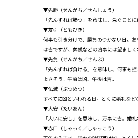
▼先勝（せんがち／せんしょう）
「先んずれば勝つ」を意味し、急ぐことに
▼友引（ともびき）
何事も引き分けで、勝負のつかない日。友
は吉ですが、葬儀などの凶事には望ましく
▼先負（せんがち／せんぶ）
「先んずれば負ける」を意味し、何事も控
よさそう。午前は凶、午後は吉。
▼仏滅（ぶつめつ）
すべてに凶といわれる日。とくに婚礼など
▼大安（たいあん）
「大いに安し」を意味し、万事に吉。婚礼
▼赤口（しゃっく／しゃっこう）
正午のみ吉で、ほかの時間帯は凶。とくに