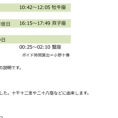
の説明です。
した。十干十二支や二十八宿などに由来します。
日。