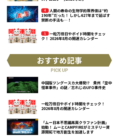
人間の寿命の生物学的限界値は“約
190年”だった！ しかし627年まで延ばす
禁断の手法も…！
一粒万倍日やボイド時間をチェッ
ク！ 2026年8月の開運カレンダー
おすすめ記事
PICK UP
中国版ツングースカ大爆発!? 貴州「空中
怪車事件」の謎／忘れじのUFO事件史
一粒万倍日やボイド時間をチェック！
2026年8月の開運カレンダー
「ムー日本不思議再興クラファン計画」
始動！ ムーとCAMPFIREがミステリー資
源開拓で地方創生を加速します