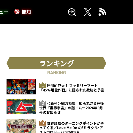
ュー
告知
ランキング
RANKING
圧倒的巨大！ ファミリーマート
「45%増量作戦」に隠された数秘と予言
＜新刊＞総力特集 知られざる死後
世界「霊界宇宙」の謎／ムー2026年9月
号のお知らせ
世界規模のターニングポイントがや
ってくる／Love Me Do の｢ミラクル･ア
ストロロジー｣2026年8月