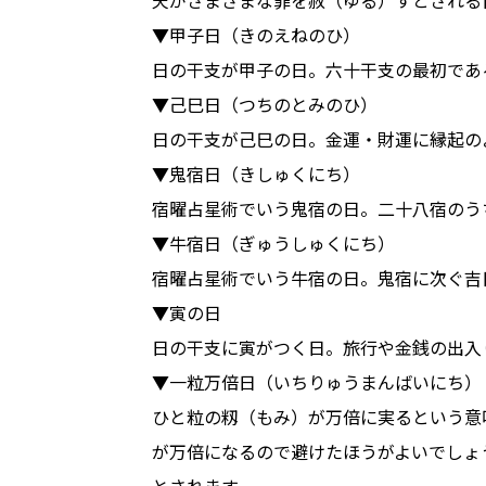
▼甲子日（きのえねのひ）
日の干支が甲子の日。六十干支の最初であ
▼己巳日（つちのとみのひ）
日の干支が己巳の日。金運・財運に縁起の
▼鬼宿日（きしゅくにち）
宿曜占星術でいう鬼宿の日。二十八宿のう
▼牛宿日（ぎゅうしゅくにち）
宿曜占星術でいう牛宿の日。鬼宿に次ぐ吉
▼寅の日
日の干支に寅がつく日。旅行や金銭の出入
▼一粒万倍日（いちりゅうまんばいにち）
ひと粒の籾（もみ）が万倍に実るという意
が万倍になるので避けたほうがよいでしょ
とされます。