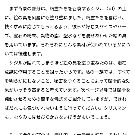
まず背景の部分は、精霊たちを召喚するシジル（印）の上
に、絵の具を何層にも塗り重ねました。精霊たちを喜ばせ、
快く求めに応じてもらえるよう、彼らが好むスパイスやハー
ブ、宝石の粉末、動物の脂、聖水などを混ぜあわせた絵の具
を用いています。それぞれにどんな素材が使われているかにつ
いては後述します。
シジルが隠れてしまうほど絵の具を塗り重ねたのは、潜在
意識に作用することを狙ったからです。私の一族では、すべて
を明らかにしないこと、秘密をつくることによって魔術的な効
果がいっそう高まると考えています。次ページ以降では魔術を
発動させるための簡単な儀式をご紹介していますが、できれ
ばだれにも気づかれないように行ってください。タリスマン
も、むやみに見せびらかさないほうがよいでしょう。
そして金色の部分は、魔法円、４大元素の記号、それに対