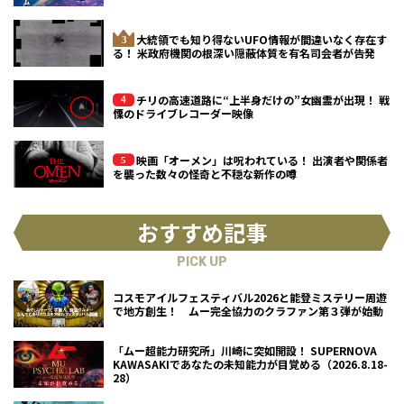
大統領でも知り得ないUFO情報が間違いなく存在す
る！ 米政府機関の根深い隠蔽体質を有名司会者が告発
チリの高速道路に“上半身だけの”女幽霊が出現！ 戦
慄のドライブレコーダー映像
映画「オーメン」は呪われている！ 出演者や関係者
を襲った数々の怪奇と不穏な新作の噂
おすすめ記事
PICK UP
コスモアイルフェスティバル2026と能登ミステリー周遊
で地方創生！ ムー完全協力のクラファン第３弾が始動
「ムー超能力研究所」川崎に突如開設！ SUPERNOVA
KAWASAKIであなたの未知能力が目覚める（2026.8.18-
28）