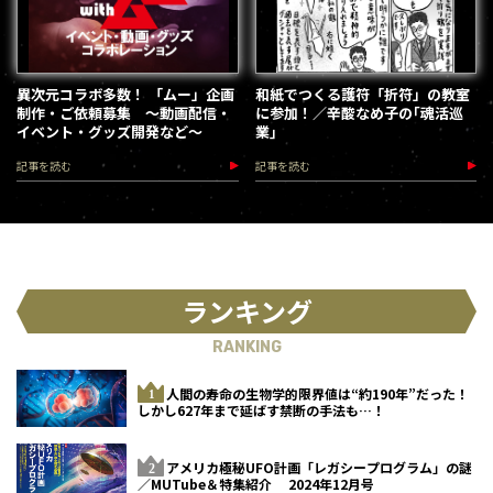
異次元コラボ多数！ 「ムー」企画
和紙でつくる護符「折符」の教室
制作・ご依頼募集 ～動画配信・
に参加！／辛酸なめ子の｢魂活巡
イベント・グッズ開発など～
業｣
記事を読む
記事を読む
ランキング
RANKING
人間の寿命の生物学的限界値は“約190年”だった！
しかし627年まで延ばす禁断の手法も…！
アメリカ極秘UFO計画「レガシープログラム」の謎
／MUTube＆特集紹介 2024年12月号