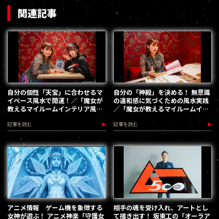
関連記事
自分の個性「天宝」に合わせるマ
自分の「神殿」を決める！ 無意識
イペース風水で開運！／「魔女が
の違和感に気づくための風水実践
教えるマイルームインテリア風
／「魔女が教えるマイルームイン
水」インタビュー（前編）
テリア風水」インタビュー（後
記事を読む
記事を読む
編）
アニメ情報 ゲーム機を象徴する
相手の魂を受け入れ、アートとし
女神が遊ぶ！ アニメ神楽「守護女
て描き出す！ 坂東工の「オーラア