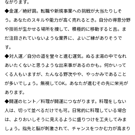
ながります。

◆金運／絶好調。転職や新規事業への挑戦が大当たりしそ
う。あなたのスキルや能力が高く売れるとき。自分の得意分野
や技術が生かせる場所を捜して、積極的に移動すると吉。ま
だ注目されていないような業界に、よいご縁がありそうで
す。

◆対人運／自分の道を堂々と進む運気。ぬるま湯の中でなれ
あいたくないと思うような出来事があるのかも。何かいって
くる人もいますが、たんなる野次やや、やっかみであること
が多いでしょう。無視してOK。あなたが進むその先に栄光が
あります。

◆開運のヒント／料理が開運につながります。料理をしない
人は、切って並べるだけでも可。日常的に料理している場合
は、よりおいしそうに見えるように盛りつけを工夫してみま
しょう。指先と脳が刺激されて、チャンスをつかむ力が高まり