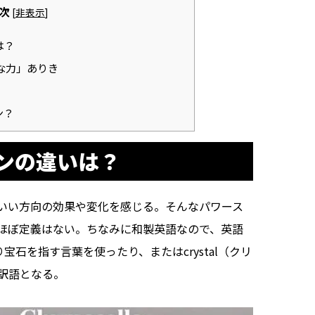
次
[
非表示
]
は？
な力」ありき
ン？
ンの違いは？
いい方向の効果や変化を感じる。そんなパワース
ほぼ定義はない。ちなみに和製英語なので、英語
り宝石を指す言葉を使ったり、またはcrystal（クリ
訳語となる。