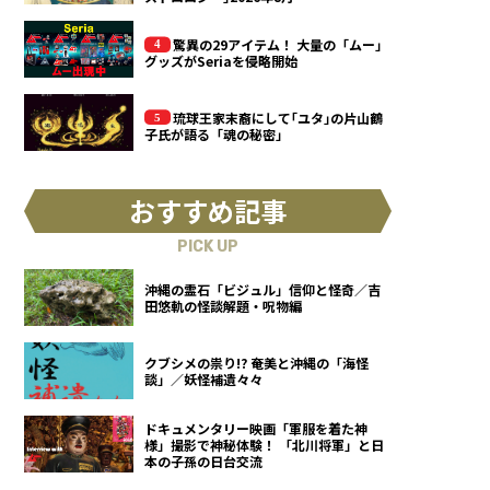
驚異の29アイテム！ 大量の「ムー」
グッズがSeriaを侵略開始
琉球王家末裔にして｢ユタ｣の片山鶴
子氏が語る「魂の秘密」
おすすめ記事
PICK UP
沖縄の霊石「ビジュル」信仰と怪奇／吉
田悠軌の怪談解題・呪物編
クブシメの祟り!? 奄美と沖縄の「海怪
談」／妖怪補遺々々
ドキュメンタリー映画「軍服を着た神
様」撮影で神秘体験！ 「北川将軍」と日
本の子孫の日台交流