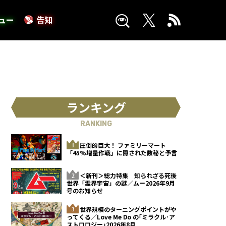
ュー
告知
ランキング
RANKING
圧倒的巨大！ ファミリーマート
「45%増量作戦」に隠された数秘と予言
＜新刊＞総力特集 知られざる死後
世界「霊界宇宙」の謎／ムー2026年9月
号のお知らせ
世界規模のターニングポイントがや
ってくる／Love Me Do の｢ミラクル･ア
ストロロジー｣2026年8月