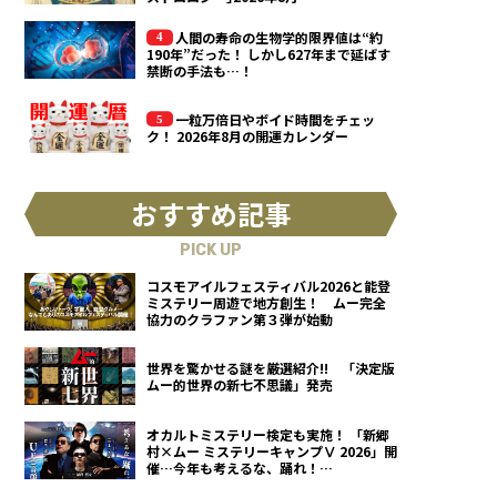
人間の寿命の生物学的限界値は“約
190年”だった！ しかし627年まで延ばす
禁断の手法も…！
一粒万倍日やボイド時間をチェッ
ク！ 2026年8月の開運カレンダー
おすすめ記事
PICK UP
コスモアイルフェスティバル2026と能登
ミステリー周遊で地方創生！ ムー完全
協力のクラファン第３弾が始動
世界を驚かせる謎を厳選紹介!! 「決定版
ムー的世界の新七不思議」発売
オカルトミステリー検定も実施！ 「新郷
村×ムー ミステリーキャンプⅤ 2026」開
催…今年も考えるな、踊れ！
（2026.9.12）