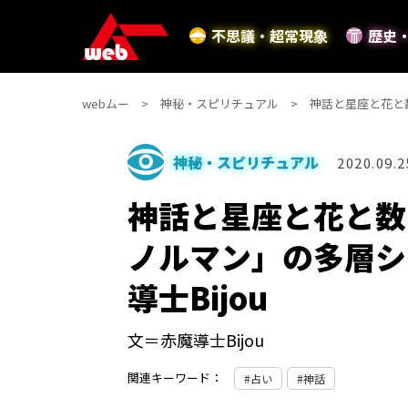
不思議・超常現象
歴史
webムー
神秘・スピリチュアル
神話と星座と花と
神秘・スピリチュアル
2020.09.2
神話と星座と花と数
ノルマン」の多層シ
導士Bijou
文＝赤魔導士Bijou
関連キーワード：
占い
神話