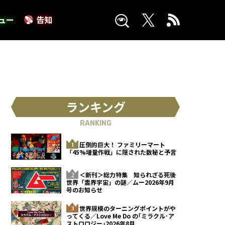
ュー
告知
ランキング
RANKING
圧倒的巨大！ ファミリーマート
「45%増量作戦」に隠された数秘と予言
＜新刊＞総力特集 知られざる死後
世界「霊界宇宙」の謎／ムー2026年9月
号のお知らせ
世界規模のターニングポイントがや
ってくる／Love Me Do の｢ミラクル･ア
ストロロジー｣2026年8月