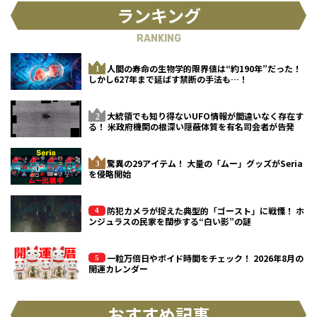
ランキング
RANKING
人間の寿命の生物学的限界値は“約190年”だった！
しかし627年まで延ばす禁断の手法も…！
大統領でも知り得ないUFO情報が間違いなく存在す
る！ 米政府機関の根深い隠蔽体質を有名司会者が告発
驚異の29アイテム！ 大量の「ムー」グッズがSeria
を侵略開始
防犯カメラが捉えた典型的「ゴースト」に戦慄！ ホ
ンジュラスの民家を闊歩する“白い影”の謎
一粒万倍日やボイド時間をチェック！ 2026年8月の
開運カレンダー
おすすめ記事