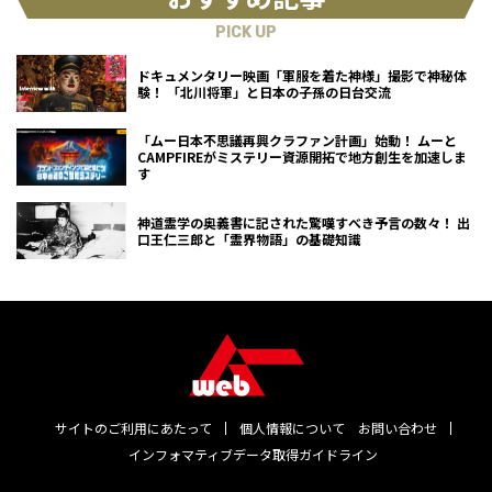
PICK UP
ドキュメンタリー映画「軍服を着た神様」撮影で神秘体
験！ 「北川将軍」と日本の子孫の日台交流
「ムー日本不思議再興クラファン計画」始動！ ムーと
CAMPFIREがミステリー資源開拓で地方創生を加速しま
す
神道霊学の奥義書に記された驚嘆すべき予言の数々！ 出
口王仁三郎と「霊界物語」の基礎知識
サイトのご利用にあたって
個人情報について
お問い合わせ
インフォマティブデータ取得ガイドライン