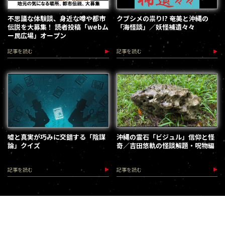
不思議な体験談、身近な噂や都市
クブシメの祟り!? 奄美と沖縄の
伝説を大募集！ 読者投稿「webム
「海怪談」／妖怪補遺々々
ー民広場」オープン
記事を読む
記事を読む
嘘と真実が巧みに交錯する「陰謀
沖縄の霊石「ビジュル」信仰と怪
論」クイズ
奇／吉田悠軌の怪談解題・呪物編
記事を読む
記事を読む