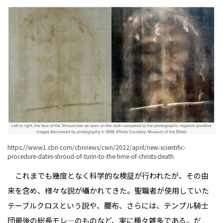
https://www1.cbn.com/cbnnews/cwn/2022/april/new-scientific-
procedure-dates-shroud-of-turin-to-the-time-of-christs-death
これまでも幾度となく科学的な検証が行われたが、その由
来を含め、様々な説が囁かれてきた。聖職者が使用していた
テーブルクロスという説や、腰布、さらには、テンプル騎士
団最後の総長モレ―のものなど、実に種々雑多である。だ