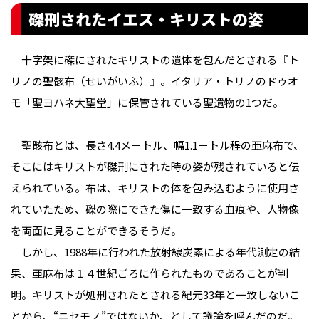
磔刑されたイエス・キリストの姿
十字架に磔にされたキリストの遺体を包んだとされる『ト
リノの聖骸布（せいがいふ）』。イタリア・トリノのドゥオ
モ「聖ヨハネ大聖堂」に保管されている聖遺物の1つだ。
聖骸布とは、長さ4.4メートル、幅1.1ートル程の亜麻布で、
そこにはキリストが磔刑にされた時の姿が残されていると伝
えられている。布は、キリストの体を包み込むように使用さ
れていたため、磔の際にできた傷に一致する血痕や、人物像
を両面に見ることができるそうだ。
しかし、1988年に行われた放射線炭素による年代測定の結
果、亜麻布は１４世紀ごろに作られたものであることが判
明。キリストが処刑されたとされる紀元33年と一致しないこ
とから、“ニセモノ”ではないか、として議論を呼んだのだ。