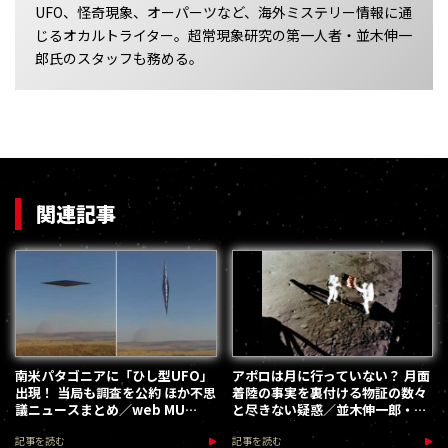
UFO、怪奇現象、オーパーツなど、海外ミステリー情報に通
じるオカルトライター。超常現象研究の第一人者・並木伸一
郎氏のスタッフも務める。
関連記事
南米パタゴニアに「ひし型UFO」
アポロは月に行っていない？ 月面
出現！ 当局も調査を公約 ほか不思
着陸の事実を裏付ける物証の数々
議ニュースまとめ／web MU
と尽きない疑惑／並木伸一郎・月
HOT PRESS
の都市伝説
記事を読む
記事を読む