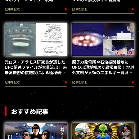
記事を読む
記事を読む
元ロス・アラモス研究員が遺した
原子力発電所や石油掘削基地に
UFO関連ファイルが大量流出！ 米
UFO出現が相次ぐ異常事態！ 地球
最高機密の核施設による極秘研究
外文明が人類のエネルギー資源を
の実態とは？
狙っている!?
記事を読む
記事を読む
おすすめ記事