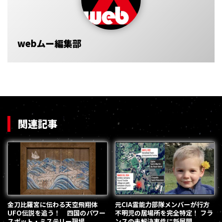
webムー編集部
関連記事
金刀比羅宮に伝わる天空飛翔体
元CIA霊能力部隊メンバーが行方
UFO伝説を追う！ 四国のパワー
不明児の居場所を完全特定！ フラ
スポット・ミステリー現場
ンスの未解決事件に新展開