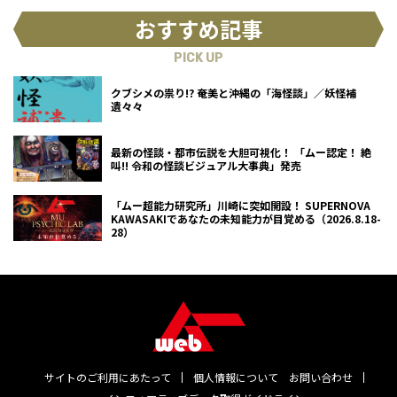
おすすめ記事
PICK UP
クブシメの祟り!? 奄美と沖縄の「海怪談」／妖怪補
遺々々
最新の怪談・都市伝説を大胆可視化！ 「ムー認定！ 絶
叫!! 令和の怪談ビジュアル大事典」発売
「ムー超能力研究所」川崎に突如開設！ SUPERNOVA
KAWASAKIであなたの未知能力が目覚める（2026.8.18-
28）
サイトのご利用にあたって
個人情報について
お問い合わせ