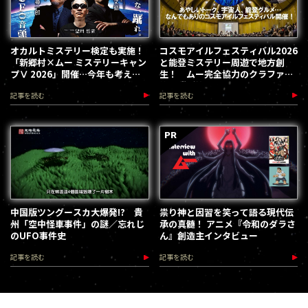
オカルトミステリー検定も実施！
コスモアイルフェスティバル2026
「新郷村×ムー ミステリーキャン
と能登ミステリー周遊で地方創
プⅤ 2026」開催…今年も考える
生！ ムー完全協力のクラファン
な、踊れ！（2026.9.12）
第３弾が始動
記事を読む
記事を読む
中国版ツングースカ大爆発!? 貴
祟り神と因習を笑って語る現代伝
州「空中怪車事件」の謎／忘れじ
承の真髄！ アニメ『令和のダラさ
のUFO事件史
ん』創造主インタビュー
記事を読む
記事を読む