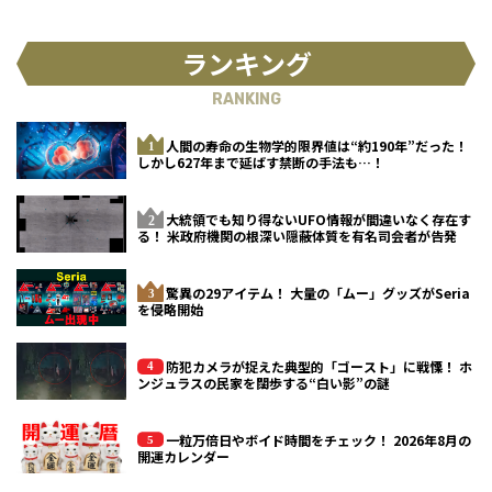
ランキング
RANKING
人間の寿命の生物学的限界値は“約190年”だった！
しかし627年まで延ばす禁断の手法も…！
大統領でも知り得ないUFO情報が間違いなく存在す
る！ 米政府機関の根深い隠蔽体質を有名司会者が告発
驚異の29アイテム！ 大量の「ムー」グッズがSeria
を侵略開始
防犯カメラが捉えた典型的「ゴースト」に戦慄！ ホ
ンジュラスの民家を闊歩する“白い影”の謎
一粒万倍日やボイド時間をチェック！ 2026年8月の
開運カレンダー