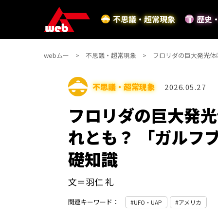
不思議・超常現象
歴史
webムー
不思議・超常現象
フロリダの巨大発光体
不思議・超常現象
2026.05.27
フロリダの巨大発光
れとも？ 「ガルフ
礎知識
文＝羽仁 礼
関連キーワード：
UFO・UAP
アメリカ