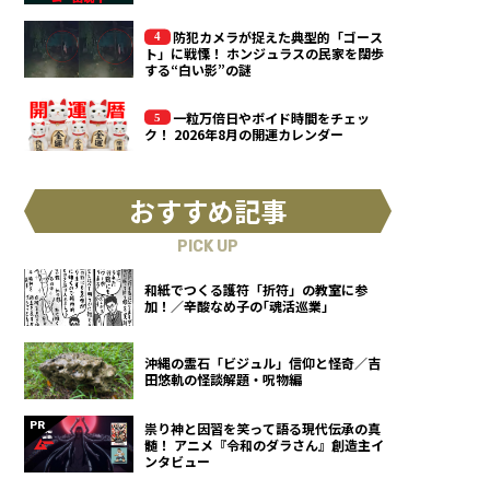
防犯カメラが捉えた典型的「ゴース
ト」に戦慄！ ホンジュラスの民家を闊歩
する“白い影”の謎
一粒万倍日やボイド時間をチェッ
ク！ 2026年8月の開運カレンダー
おすすめ記事
PICK UP
和紙でつくる護符「折符」の教室に参
加！／辛酸なめ子の｢魂活巡業｣
沖縄の霊石「ビジュル」信仰と怪奇／吉
田悠軌の怪談解題・呪物編
祟り神と因習を笑って語る現代伝承の真
髄！ アニメ『令和のダラさん』創造主イ
ンタビュー