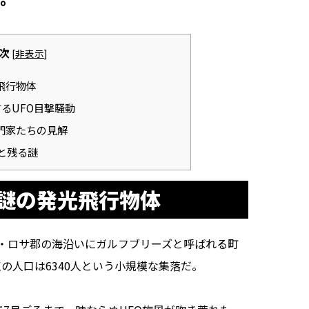
次
[
非表示
]
飛行物体
るUFO目撃騒動
門家たちの見解
と残る謎
謎の発光飛行物体
・ロサ郡の海沿いにガルフブリーズと呼ばれる町
点の人口は6340人という小規模な集落だ。