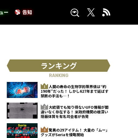
ュー
告知
ランキング
RANKING
人間の寿命の生物学的限界値は“約
190年”だった！ しかし627年まで延ばす
禁断の手法も…！
大統領でも知り得ないUFO情報が間
違いなく存在する！ 米政府機関の根深い
隠蔽体質を有名司会者が告発
驚異の29アイテム！ 大量の「ムー」
グッズがSeriaを侵略開始