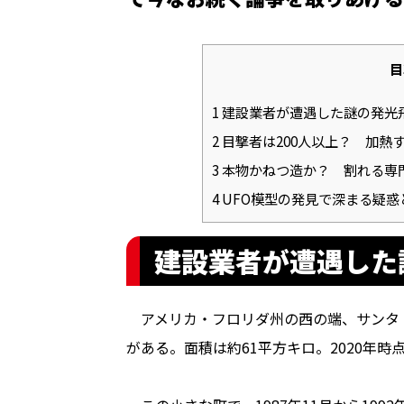
目
1
建設業者が遭遇した謎の発光
2
目撃者は200人以上？ 加熱す
3
本物かねつ造か？ 割れる専
4
UFO模型の発見で深まる疑惑
建設業者が遭遇した
アメリカ・フロリダ州の西の端、サンタ
がある。面積は約61平方キロ。2020年時