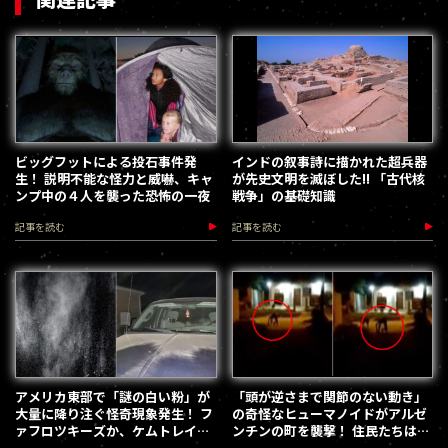
ビッグフットによる投石事件発
インドの叙事詩に描かれた超兵器
生！ 説明不能な怪力と威嚇、キャ
が先史文明を滅ぼした!! 「古代核
ンプ中の４人を襲った恐怖の一夜
戦争」の基礎知識
記事を読む
記事を読む
アメリカ東部で「謎の白い粉」が
「頭が逆さまで関節のない動き」
大量に降り注ぐ怪奇現象発生！ フ
の奇怪なヒューマノイドがアルゼ
ァフロツキーズか、ケムトレイル
ンチンの町を襲撃！ 住民たちはパ
か原因不明
ニック