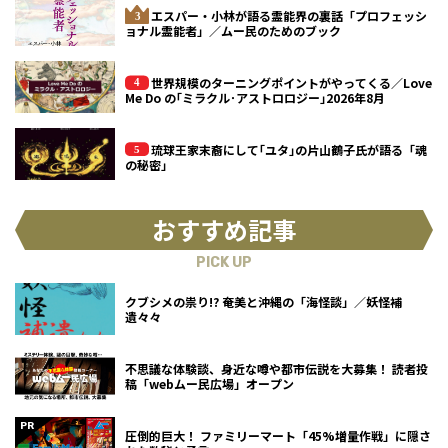
エスパー・小林が語る霊能界の裏話「プロフェッシ
ョナル霊能者」／ムー民のためのブック
世界規模のターニングポイントがやってくる／Love
Me Do の｢ミラクル･アストロロジー｣2026年8月
琉球王家末裔にして｢ユタ｣の片山鶴子氏が語る「魂
の秘密」
おすすめ記事
PICK UP
クブシメの祟り!? 奄美と沖縄の「海怪談」／妖怪補
遺々々
不思議な体験談、身近な噂や都市伝説を大募集！ 読者投
稿「webムー民広場」オープン
圧倒的巨大！ ファミリーマート「45%増量作戦」に隠さ