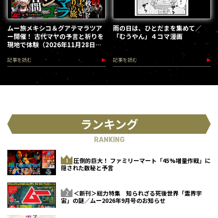
ムー旅メキシコ＆グアテマラツア
雨の日は、ひとだまを集めて／
ー開催！ 古代マヤの予言と祈りを
「むうやん」４コマ漫画
現地で体験（2026年11月28日～
12月5日）
記事を読む
記事を読む
ランキング
RANKING
圧倒的巨大！ ファミリーマート「45%増量作戦」に
隠された数秘と予言
＜新刊＞総力特集 知られざる死後世界「霊界宇
宙」の謎／ムー2026年9月号のお知らせ