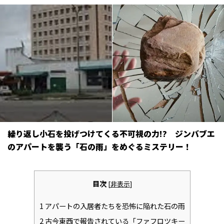
繰り返し小石を投げつけてくる不可視の力!? ジンバブエ
のアパートを襲う「石の雨」をめぐるミステリー！
目次
[
非表示
]
1
アパートの入居者たちを恐怖に陥れた石の雨
2
古今東西で報告されている「ファフロツキー