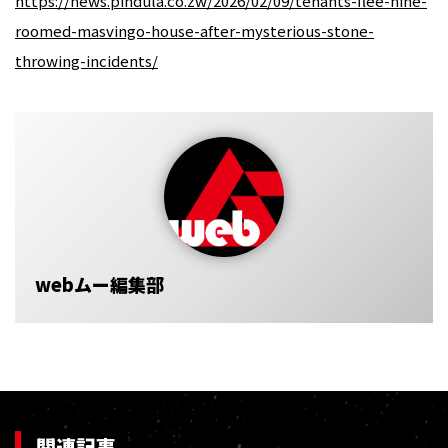
https://news.pindula.co.zw/2026/02/09/tenants-flee-nine-
roomed-masvingo-house-after-mysterious-stone-
throwing-incidents/
webムー編集部
関連記事