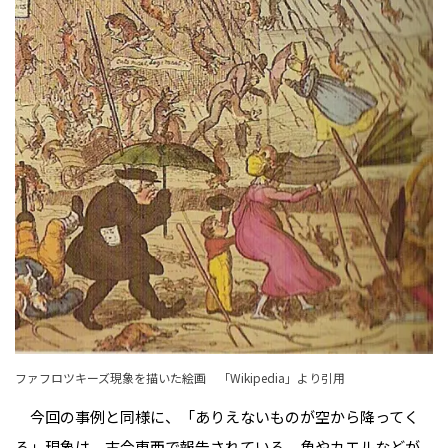
ファフロツキーズ現象を描いた絵画
「Wikipedia
」より引用
今回の事例と同様に、「ありえないものが空から降ってく
る」現象は、
古今東西で報告されている
。魚やカエルなどが