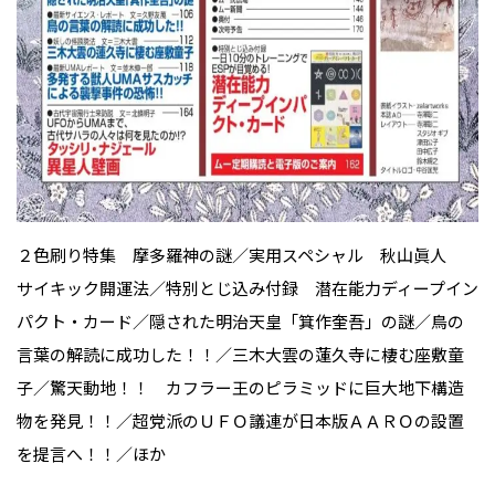
２色刷り特集 摩多羅神の謎／実用スペシャル 秋山眞人
サイキック開運法／特別とじ込み付録 潜在能力ディープイン
パクト・カード／隠された明治天皇「箕作奎吾」の謎／鳥の
言葉の解読に成功した！！／三木大雲の蓮久寺に棲む座敷童
子／驚天動地！！ カフラー王のピラミッドに巨大地下構造
物を発見！！／超党派のＵＦＯ議連が日本版ＡＡＲＯの設置
を提言へ！！／ほか