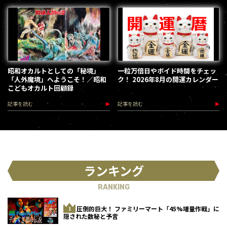
昭和オカルトとしての「秘境」
一粒万倍日やボイド時間をチェッ
「人外魔境」へようこそ！／昭和
ク！ 2026年8月の開運カレンダー
こどもオカルト回顧録
記事を読む
記事を読む
ランキング
RANKING
圧倒的巨大！ ファミリーマート「45%増量作戦」に
隠された数秘と予言