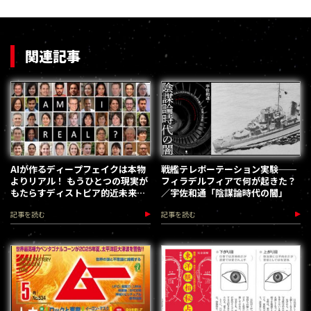
関連記事
AIが作るディープフェイクは本物
戦艦テレポーテーション実験──
よりリアル！ もうひとつの現実が
フィラデルフィアで何が起きた？
もたらすディストピア的近未来／
／宇佐和通「陰謀論時代の闇」
宇佐和通
記事を読む
記事を読む