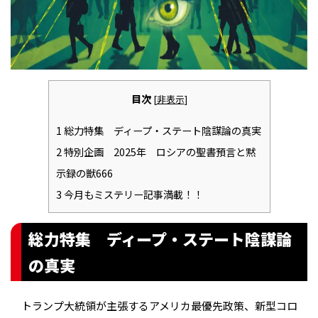
目次
[
非表示
]
1
総力特集 ディープ・ステート陰謀論の真実
2
特別企画 2025年 ロシアの聖書預言と黙
示録の獣666
3
今月もミステリー記事満載！！
総力特集 ディープ・ステート陰謀論
の真実
トランプ大統領が主張するアメリカ最優先政策、新型コロ