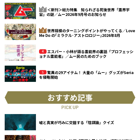
＜新刊＞総力特集 知られざる死後世界「霊界宇
宙」の謎／ムー2026年9月号のお知らせ
世界規模のターニングポイントがやってくる／Love
Me Do の｢ミラクル･アストロロジー｣2026年8月
エスパー・小林が語る霊能界の裏話「プロフェッシ
ョナル霊能者」／ムー民のためのブック
驚異の29アイテム！ 大量の「ムー」グッズがSeria
を侵略開始
おすすめ記事
PICK UP
嘘と真実が巧みに交錯する「陰謀論」クイズ