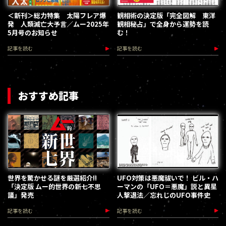
＜新刊＞総力特集 太陽フレア爆
観相術の決定版「完全図解 東洋
発 人類滅亡大予言／ムー2025年
観相秘占」で全身から運勢を読
5月号のお知らせ
む！
記事を読む
記事を読む
おすすめ記事
世界を驚かせる謎を厳選紹介!!
UFO対策は悪魔祓いで！ ビル・ハ
「決定版 ムー的世界の新七不思
ーマンの「UFO＝悪魔」説と異星
議」発売
人撃退法／忘れじのUFO事件史
記事を読む
記事を読む