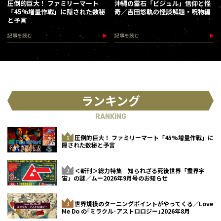
圧倒的巨大！ ファミリーマート
沖縄の霊石「ビジュル」信仰と怪
「45%増量作戦」に隠された数秘
奇／吉田悠軌の怪談解題・呪物編
と予言
記事を読む
記事を読む
ランキング
RANKING
圧倒的巨大！ ファミリーマート「45%増量作戦」に
隠された数秘と予言
＜新刊＞総力特集 知られざる死後世界「霊界宇
宙」の謎／ムー2026年9月号のお知らせ
世界規模のターニングポイントがやってくる／Love
Me Do の｢ミラクル･アストロロジー｣2026年8月