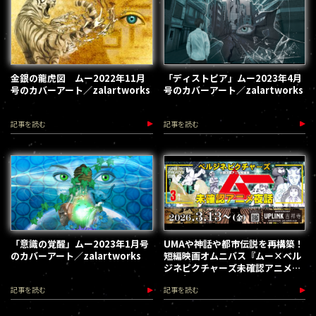
金銀の龍虎図 ムー2022年11月
「ディストピア」ムー2023年4月
号のカバーアート／zalartworks
号のカバーアート／zalartworks
記事を読む
記事を読む
「意識の覚醒」ムー2023年1月号
UMAや神話や都市伝説を再構築！
のカバーアート／zalartworks
短編映画オムニバス『ムー×ベル
ジネピクチャーズ未確認アニメ夜
話』劇場公開
記事を読む
記事を読む