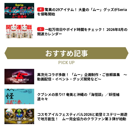
驚異の29アイテム！ 大量の「ムー」グッズがSeria
を侵略開始
一粒万倍日やボイド時間をチェック！ 2026年8月の
開運カレンダー
おすすめ記事
PICK UP
異次元コラボ多数！ 「ムー」企画制作・ご依頼募集 ～
動画配信・イベント・グッズ開発など～
クブシメの祟り!? 奄美と沖縄の「海怪談」／妖怪補
遺々々
コスモアイルフェスティバル2026と能登ミステリー周遊
で地方創生！ ムー完全協力のクラファン第３弾が始動