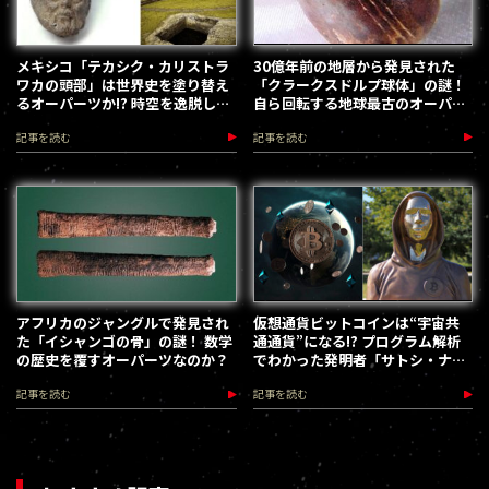
メキシコ「テカシク・カリストラ
30億年前の地層から発見された
ワカの頭部」は世界史を塗り替え
「クラークスドルプ球体」の謎！
るオーパーツか!? 時空を逸脱した
自ら回転する地球最古のオーパー
古代ローマの彫像
ツか!?
記事を読む
記事を読む
アフリカのジャングルで発見され
仮想通貨ビットコインは“宇宙共
た「イシャンゴの骨」の謎！ 数学
通通貨”になる!? プログラム解析
の歴史を覆すオーパーツなのか？
でわかった発明者「サトシ・ナカ
モト」の真実／嵩夜ゆう
記事を読む
記事を読む