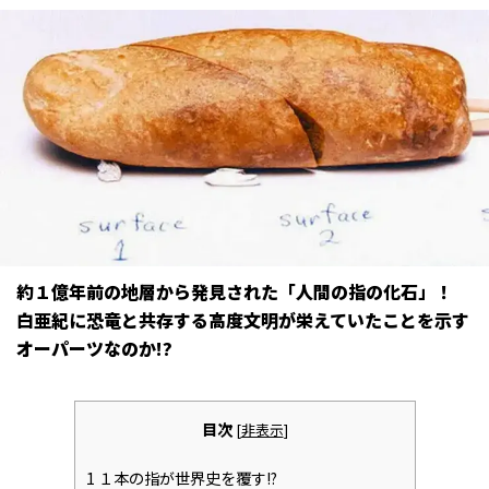
約１億年前の地層から発見された「人間の指の化石」――！
白亜紀に恐竜と共存する高度文明が栄えていたことを示す
オーパーツなのか!?
目次
[
非表示
]
1
１本の指が世界史を覆す!?