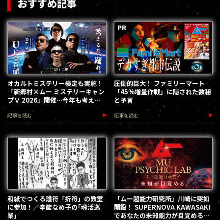
おすすめ記事
オカルトミステリー検定も実施！
圧倒的巨大！ ファミリーマート
「新郷村×ムー ミステリーキャン
「45%増量作戦」に隠された数秘
プⅤ 2026」開催…今年も考える
と予言
な、踊れ！（2026.9.12）
記事を読む
記事を読む
和紙でつくる護符「折符」の教室
「ムー超能力研究所」川崎に突如
に参加！／辛酸なめ子の｢魂活巡
開設！ SUPERNOVA KAWASAKI
業｣
であなたの未知能力が目覚める