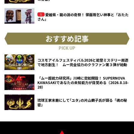
愛媛県・龍の淵の奇祭！ 御面雨乞い神事と「おたた
さん」
おすすめ記事
PICK UP
コスモアイルフェスティバル2026と能登ミステリー周遊
で地方創生！ ムー完全協力のクラファン第３弾が始動
「ムー超能力研究所」川崎に突如開設！ SUPERNOVA
KAWASAKIであなたの未知能力が目覚める（2026.8.18-
28）
琉球王家末裔にして｢ユタ｣の片山鶴子氏が語る「魂の秘
密」