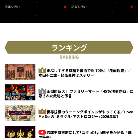
（2026.8.18-28）
記事を読む
記事を読む
ランキング
RANKING
まぶしすぎる尊顔を覆面で隠す秘仏「覆面観音」／
本田不二雄・怪仏異神ミステリー
圧倒的巨大！ ファミリーマート「45%増量作戦」に
隠された数秘と予言
世界規模のターニングポイントがやってくる／Love
Me Do の｢ミラクル･アストロロジー｣2026年8月
琉球王家末裔にして｢ユタ｣の片山鶴子氏が語る「魂
の秘密」