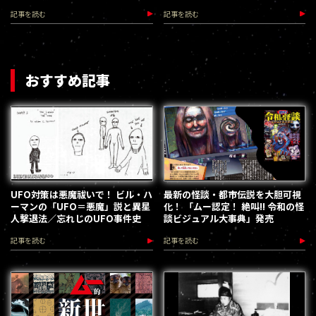
記事を読む
記事を読む
おすすめ記事
UFO対策は悪魔祓いで！ ビル・ハ
最新の怪談・都市伝説を大胆可視
ーマンの「UFO＝悪魔」説と異星
化！ 「ムー認定！ 絶叫!! 令和の怪
人撃退法／忘れじのUFO事件史
談ビジュアル大事典」発売
記事を読む
記事を読む