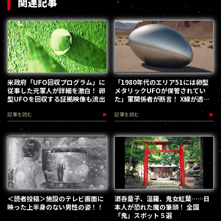
関連記事
米政府「UFO回収プログラム」に
「1980年代のエリア51には卵型
従事した元軍人が詳細を激白！ 卵
メタリックUFOが保管されてい
型UFOを回収する証拠映像も流出
た」軍関係者が断言！ X線が透過
せず、こじ開けも不可、想像を超
記事を読む
記事を読む
えた特性
＜読者投稿＞施設のテレビ画面に
酒呑童子、温羅、鬼女紅葉……日
映った上半身のない男性の姿！！
本人が恐れた魔の筆頭！ 全国
「鬼」スポット５選