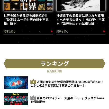
世界を驚かせる謎を厳選紹介!!
神道霊学の奥義書に記された驚嘆
「決定版 ムー的世界の新七不思
すべき予言の数々！ 出口王仁三郎
議」発売
と「霊界物語」の基礎知識
記事を読む
記事を読む
ランキング
RANKING
人間の寿命の生物学的限界値は“約190年”だった！
しかし627年まで延ばす禁断の手法も…！
驚異の29アイテム！ 大量の「ムー」グッズがSeria
を侵略開始