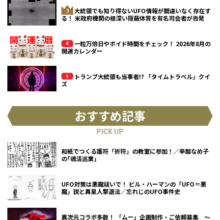
大統領でも知り得ないUFO情報が間違いなく存在す
る！ 米政府機関の根深い隠蔽体質を有名司会者が告発
一粒万倍日やボイド時間をチェック！ 2026年8月の
開運カレンダー
トランプ大統領も当事者!? 「タイムトラベル」クイ
ズ
おすすめ記事
PICK UP
和紙でつくる護符「折符」の教室に参加！／辛酸なめ子
の｢魂活巡業｣
UFO対策は悪魔祓いで！ ビル・ハーマンの「UFO＝悪
魔」説と異星人撃退法／忘れじのUFO事件史
異次元コラボ多数！ 「ムー」企画制作・ご依頼募集 ～