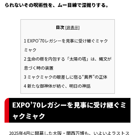
られないその呪術性を、ムー目線で深掘りする。
目次
[
非表示
]
1
EXPO’70レガシーを見事に受け継ぐミャク
ミャク
2
生命の樹を内包する「太陽の塔」は、縄文が
息づく時の装置
3
ミャクミャクの眼差しに宿る“異界”の正体
4
新たな御神体が紡ぐ、明日の神話
EXPO’70レガシーを見事に受け継ぐミ
ャクミャク
2025年4月に開幕した大阪・関西万博も、いよいよラストス