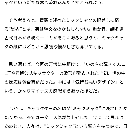
ャクという新たな器へ流れ込んだと捉えられよう。
そう考えると、冒頭で述べたミャクミャクの眼差しに宿
る“異界”とは、実は縄文なのかもしれない。遙か昔、謎多き
古代日本から続くナニカがそこにあると思うと、ミャクミャ
クの顔にはどこか不思議な懐かしさも湧いてくる。
思い返せば、今回の万博に先駆けて、“いのちの輝きくんロ
ゴ”や万博公式キャラクターの造形が発表された当初、世の中
の反応は賛否両論だった。中には「気持ち悪いデザイン」と
いう、かなりマイナスの感想すらあったほどだ。
しかし、キャラクターの名称が“ミャクミャク”に決定したあ
たりから、評価は一変。人気が急上昇した。今にして思えば
あのとき、人々は、“ミャクミャク”という響きを持つ彼に、日