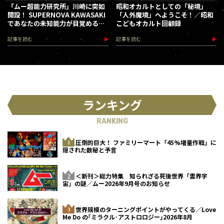
「ムー超能力研究所」川崎に突如
昭和オカルトとしての「秘境」
開設！ SUPERNOVA KAWASAKI
「人外魔境」へようこそ！／昭和
であなたの未知能力が目覚める
こどもオカルト回顧録
（2026.8.18-28）
記事を読む
記事を読む
ランキング
RANKING
圧倒的巨大！ ファミリーマート「45%増量作戦」に
隠された数秘と予言
＜新刊＞総力特集 知られざる死後世界「霊界宇
宙」の謎／ムー2026年9月号のお知らせ
世界規模のターニングポイントがやってくる／Love
Me Do の｢ミラクル･アストロロジー｣2026年8月