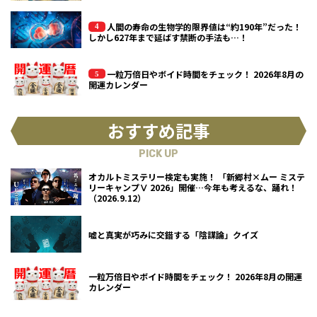
人間の寿命の生物学的限界値は“約190年”だった！
しかし627年まで延ばす禁断の手法も…！
一粒万倍日やボイド時間をチェック！ 2026年8月の
開運カレンダー
おすすめ記事
PICK UP
オカルトミステリー検定も実施！ 「新郷村×ムー ミステ
リーキャンプⅤ 2026」開催…今年も考えるな、踊れ！
（2026.9.12）
嘘と真実が巧みに交錯する「陰謀論」クイズ
一粒万倍日やボイド時間をチェック！ 2026年8月の開運
カレンダー