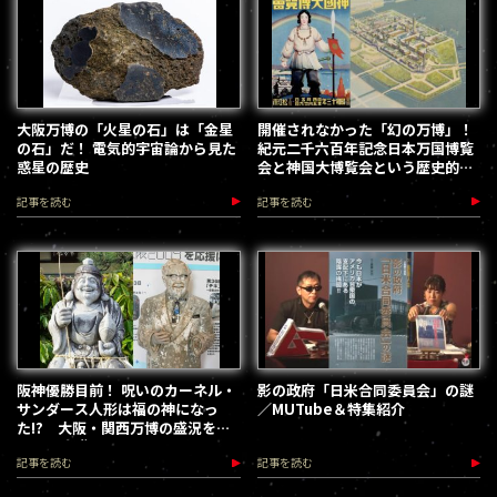
大阪万博の「火星の石」は「金星
開催されなかった「幻の万博」！
の石」だ！ 電気的宇宙論から見た
紀元二千六百年記念日本万国博覧
惑星の歴史
会と神国大博覧会という歴史的事
実
記事を読む
記事を読む
阪神優勝目前！ 呪いのカーネル・
影の政府「日米合同委員会」の謎
サンダース人形は福の神になっ
／MUTube＆特集紹介
た!? 大阪・関西万博の盛況を予
祝する守護者へ
記事を読む
記事を読む