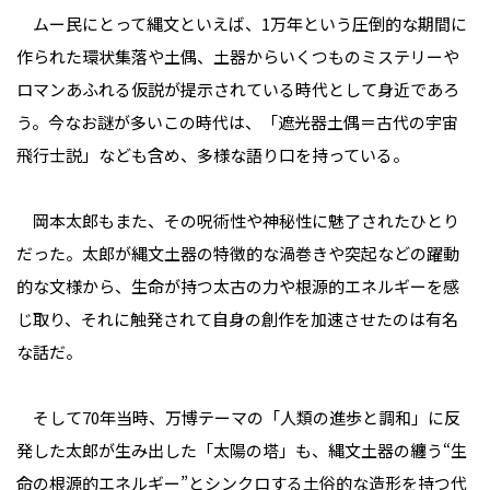
ムー民にとって縄文といえば、1万年という圧倒的な期間に
作られた環状集落や土偶、土器からいくつものミステリーや
ロマンあふれる仮説が提示されている時代として身近であろ
う。今なお謎が多いこの時代は、「遮光器土偶＝古代の宇宙
飛行士説」なども含め、多様な語り口を持っている。
岡本太郎もまた、その呪術性や神秘性に魅了されたひとり
だった。太郎が縄文土器の特徴的な渦巻きや突起などの躍動
的な文様から、生命が持つ太古の力や根源的エネルギーを感
じ取り、それに触発されて自身の創作を加速させたのは有名
な話だ。
そして70年当時、万博テーマの「人類の進歩と調和」に反
発した太郎が生み出した「太陽の塔」も、縄文土器の纏う“生
命の根源的エネルギー”とシンクロする土俗的な造形を持つ代