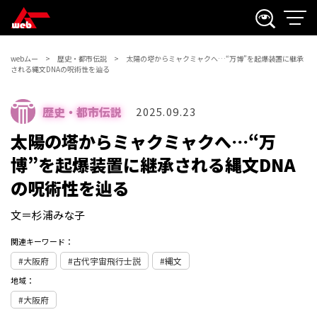
webムー
歴史・都市伝説
太陽の塔からミャクミャクへ…“万博”を起爆装置に継承
される縄文DNAの呪術性を辿る
歴史・都市伝説
2025.09.23
太陽の塔からミャクミャクへ…“万
博”を起爆装置に継承される縄文DNA
の呪術性を辿る
文＝杉浦みな子
関連キーワード：
大阪府
古代宇宙飛行士説
縄文
地域：
大阪府