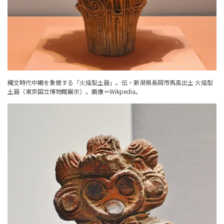
縄文時代中期を象徴する「火焔型土器」。伝・新潟県長岡市馬高出土 火焔型
土器（東京国立博物館展示）。
画像＝Wikpedia
。