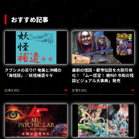
おすすめ記事
クブシメの祟り!? 奄美と沖縄の
最新の怪談・都市伝説を大胆可視
「海怪談」／妖怪補遺々々
化！ 「ムー認定！ 絶叫!! 令和の怪
談ビジュアル大事典」発売
記事を読む
記事を読む