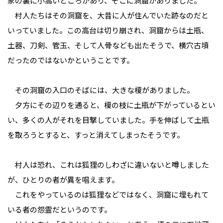
家の裏に小高いところがあり、そこに洞窟がありました。
村人たちはその洞窟を、大昔に人が住んでいた跡なのだと
いっていました。この高台は切り崩され、洞窟からは土瓶、
土器、刀剣、管玉、そして人骨なども出たそうで、横穴古墳
だったのではないかということです。
その洞窟の入口のそばには、大きな榎がありました。
夕方にその辺りを通ると、榎の枝に土瓶が下がっているとい
い、多くの人がそれを目撃していました。手を伸ばして土瓶
を取ろうとすると、すっと消えてしまったそうです。
村人は恐れ、これは狐狸のしわざに違いないと噂しました
が、ひとりの者が異を唱えます。
これをやっているのは狐狸などではなく、洞窟に埋もれて
いる者の怨霊だというのです。