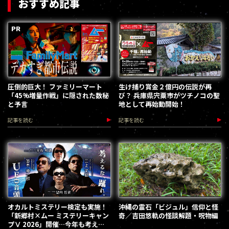
おすすめ記事
圧倒的巨大！ ファミリーマート
生け捕り賞金２億円の伝説が再
「45%増量作戦」に隠された数秘
び？ 兵庫県宍粟市がツチノコの聖
と予言
地として再始動開始！
記事を読む
記事を読む
オカルトミステリー検定も実施！
沖縄の霊石「ビジュル」信仰と怪
「新郷村×ムー ミステリーキャン
奇／吉田悠軌の怪談解題・呪物編
プⅤ 2026」開催…今年も考える