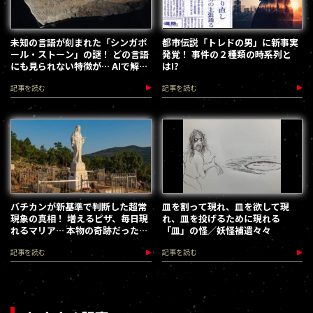
未知の言語が刻まれた「シンガポ
都市伝説「トレドの男」に新事実
ール・ストーン」の謎！ どの言語
発覚！ 事件の２種類の時系列と
にも見られない特徴が… AIで解読
は!?
なるか!?
記事を読む
記事を読む
バチカンが新基準で判断した超常
皿を割って現れ、皿を欲して現
現象の真相！ 増えるピザ、毎日現
れ、皿を投げるために現れる
れるマリア… 本物の奇跡だったの
「皿」の怪／妖怪補遺々々
か？
記事を読む
記事を読む