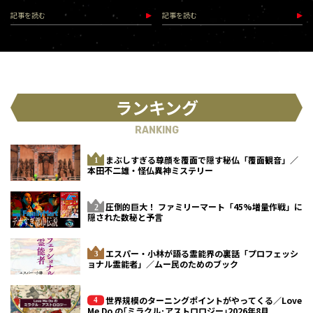
な、踊れ！（2026.9.12）
記事を読む
記事を読む
ランキング
RANKING
まぶしすぎる尊顔を覆面で隠す秘仏「覆面観音」／
本田不二雄・怪仏異神ミステリー
圧倒的巨大！ ファミリーマート「45%増量作戦」に
隠された数秘と予言
エスパー・小林が語る霊能界の裏話「プロフェッシ
ョナル霊能者」／ムー民のためのブック
世界規模のターニングポイントがやってくる／Love
Me Do の｢ミラクル･アストロロジー｣2026年8月