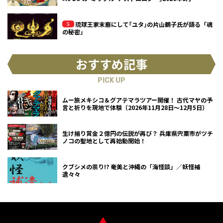
琉球王家末裔にして｢ユタ｣の片山鶴子氏が語る「魂
の秘密」
おすすめ記事
PICK UP
ムー旅メキシコ＆グアテマラツアー開催！ 古代マヤの予
言と祈りを現地で体験（2026年11月28日～12月5日）
生け捕り賞金２億円の伝説が再び？ 兵庫県宍粟市がツチ
ノコの聖地として再始動開始！
クブシメの祟り!? 奄美と沖縄の「海怪談」／妖怪補
遺々々