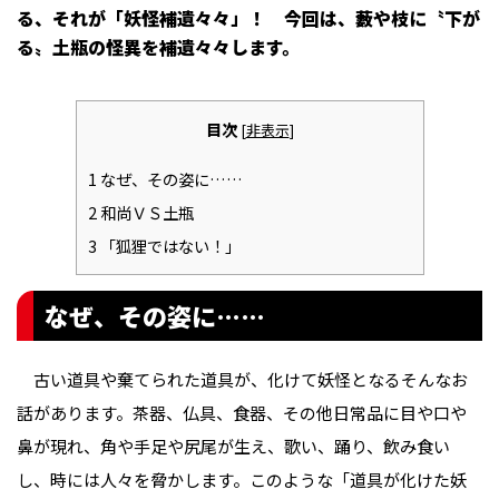
る、それが「妖怪補遺々々」！ 今回は、藪や枝に〝下が
る〟土瓶の怪異を補遺々々します。
目次
[
非表示
]
1
なぜ、その姿に……
2
和尚ＶＳ土瓶
3
「狐狸ではない！」
なぜ、その姿に……
古い道具や棄てられた道具が、化けて妖怪となる――そんなお
話があります。茶器、仏具、食器、その他日常品に目や口や
鼻が現れ、角や手足や尻尾が生え、歌い、踊り、飲み食い
し、時には人々を脅かします。このような「道具が化けた妖