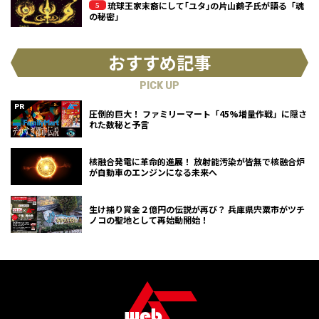
琉球王家末裔にして｢ユタ｣の片山鶴子氏が語る「魂
の秘密」
おすすめ記事
PICK UP
圧倒的巨大！ ファミリーマート「45%増量作戦」に隠さ
れた数秘と予言
核融合発電に革命的進展！ 放射能汚染が皆無で核融合炉
が自動車のエンジンになる未来へ
生け捕り賞金２億円の伝説が再び？ 兵庫県宍粟市がツチ
ノコの聖地として再始動開始！