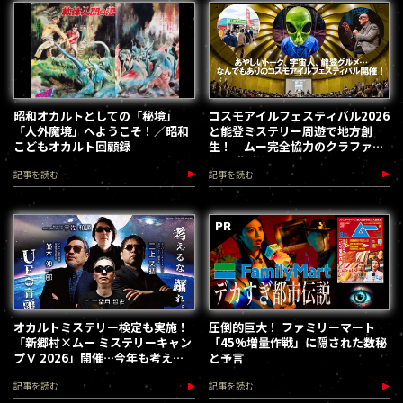
昭和オカルトとしての「秘境」
コスモアイルフェスティバル2026
「人外魔境」へようこそ！／昭和
と能登ミステリー周遊で地方創
こどもオカルト回顧録
生！ ムー完全協力のクラファン
第３弾が始動
記事を読む
記事を読む
オカルトミステリー検定も実施！
圧倒的巨大！ ファミリーマート
「新郷村×ムー ミステリーキャン
「45%増量作戦」に隠された数秘
プⅤ 2026」開催…今年も考える
と予言
な、踊れ！（2026.9.12）
記事を読む
記事を読む