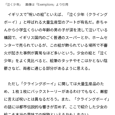
「泣く少年」 画像は「
Exemplore
」より引用
イギリスで“呪いの絵”といえば、「泣く少年（クライング
ボーイ）」と呼ばれる大量生産型のアートが有名だ。赤ちゃ
んから小学生くらいの年齢の男の子が涙を流して泣いている
構図で、イギリス国内のごく普通のスーパーとか、ホームセ
ンターで売られているが、この絵が飾られている場所で不審
火が起きた事例が異常なほど多いという。少女の絵と「泣く
少年」をよく見比べると、絵筆のタッチやそこはかとない陰
鬱さなど、両者に通じる部分があるように思える。
ただし「クライングボーイ」に関しては大量生産品のた
め、１枚１枚にバックストーリーがあるわけでもなく、厳密
に言えば呪いとは異なるだろう。また、「クライングボーイ」
の話には都市伝説的な響きが否めず、ここで紹介した少女の
絵こそ本当の意味での呪物といえるかもしれない。