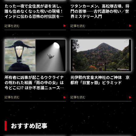
たった一夜で全住民が姿を消し、
ツタンカーメン、高松塚古墳、将
誰も住めなくなった呪いの現場！
門の首塚……古代遺跡の呪い／世
インドに伝わる恐怖の村伝説を追
界ミステリー入門
う
記事を読む
記事を読む
所有者に凶事が起こるウクライナ
元伊勢内宮皇大神社のご神体 京
の呪われた絵画「雨の中の女」は
都府「日室ヶ嶽」ピラミッド
今どこに!? ほか不思議ニュースま
とめ／web MU HOT PRESS
記事を読む
記事を読む
おすすめ記事