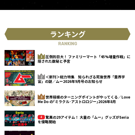
ランキング
RANKING
圧倒的巨大！ ファミリーマート「45%増量作戦」に
隠された数秘と予言
＜新刊＞総力特集 知られざる死後世界「霊界宇
宙」の謎／ムー2026年9月号のお知らせ
世界規模のターニングポイントがやってくる／Love
Me Do の｢ミラクル･アストロロジー｣2026年8月
驚異の29アイテム！ 大量の「ムー」グッズがSeria
を侵略開始