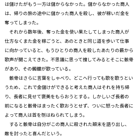
は儲けたがもう一方は儲からなかった。儲からなかった商人
は、帰りの旅の途中に儲かった商人を殺し、彼が稼いだ金を
奪ってしまった。
それから数年後、奪った金を使い果たしてしまった商人が
仕方なくまた金を稼ごうと、あのときと同じ道を歩いて仕事
に向かっていると、もうひとりの商人を殺したあたりの薮から
歌声が聞こえてきた。不思議に思って捜してみるとそこに骸骨
があり、その髑髏が歌っている。
骸骨はさらに言葉をしゃべり、どこへ行っても歌を歌うとい
うため、これで金儲けができると考えた商人はそれを持ち帰
り、長者に見せて褒美をもらおうとする。しかしいざ長者の
前になると骸骨はまったく歌おうとせず、ついに怒った長者に
よって商人は首を刎はねられてしまう。
すると骸骨は自分がこの商人に殺された顚末を語り出し、
敵を討ったと喜んだという。