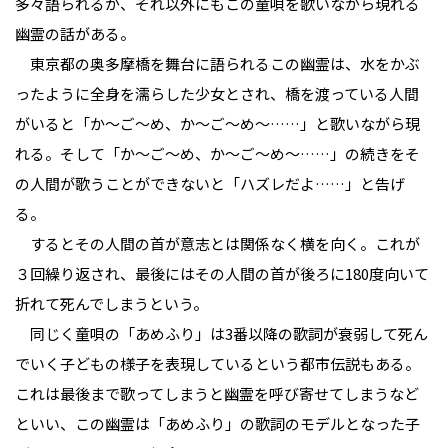
多々語られるが、それ以外にもこの童唄を歌いながら現れる
幽霊の話がある。
東京都の奥多摩橋を舞台に語られるこの幽霊は、水をかぶ
ったように全身を濡らした少女とされ、橋を渡っている人間
がいると「か〜ご〜め、か〜ご〜め〜……」と歌いながら現
れる。そして「か〜ご〜め、か〜ご〜め〜……」の続きをそ
の人間が歌うことができないと「ハズレだよ……」と告げ
る。
するとその人間の首が意志とは関係なく横を向く。これが
３回繰り返され、最後にはその人間の首が後ろに180度向いて
折れて死んでしまうという。
同じく童唄の「あめふり」は3番以降の歌詞が衰弱して死ん
でいく子どもの様子を表現しているという都市伝説もある。
これは最後まで歌ってしまうと幽霊を呼び寄せてしまうなど
といい、この幽霊は「あめふり」の歌詞のモデルとなった子