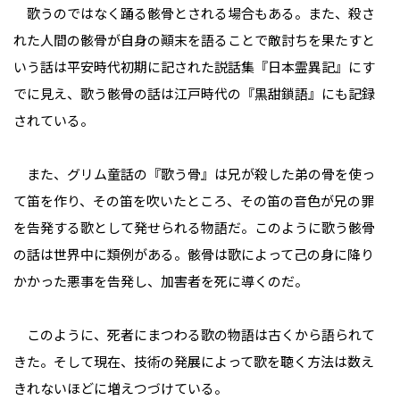
歌うのではなく踊る骸骨とされる場合もある。また、殺さ
れた人間の骸骨が自身の顚末を語ることで敵討ちを果たすと
いう話は平安時代初期に記された説話集『日本霊異記』にす
でに見え、歌う骸骨の話は江戸時代の『黒甜鎖語』にも記録
されている。
また、グリム童話の『歌う骨』は兄が殺した弟の骨を使っ
て笛を作り、その笛を吹いたところ、その笛の音色が兄の罪
を告発する歌として発せられる物語だ。このように歌う骸骨
の話は世界中に類例がある。骸骨は歌によって己の身に降り
かかった悪事を告発し、加害者を死に導くのだ。
このように、死者にまつわる歌の物語は古くから語られて
きた。そして現在、技術の発展によって歌を聴く方法は数え
きれないほどに増えつづけている。