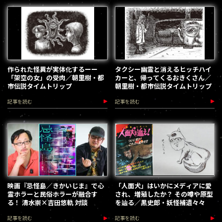
作られた怪異が実体化するーー
タクシー幽霊と消えるヒッチハイ
「架空の女」の受肉／朝里樹・都
カーと、帰ってくるおきくさん／
市伝説タイムトリップ
朝里樹・都市伝説タイムトリップ
記事を読む
記事を読む
映画『忌怪島／きかいじま』で心
「人面犬」はいかにメディアに愛
霊ホラーと民俗ホラーが融合す
され、増殖したか？ その噂や原型
る！ 清水崇×吉田悠軌 対談
を辿る／黒史郎・妖怪補遺々々
記事を読む
記事を読む