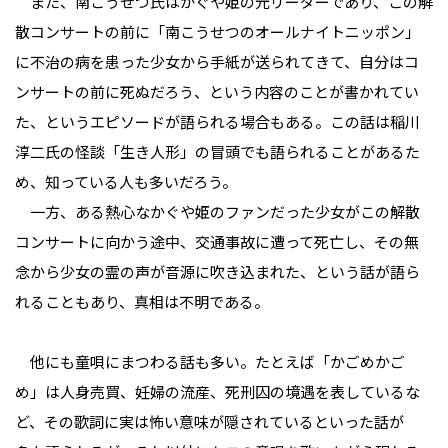
また、南こうせつ氏はかぐや姫の元リーダーであり、この解
散コンサートの前に「南こうせつのオールナイトニッポン」
に不治の病を患った少女から手紙が送られてきて、自分はコ
ンサートの前に死ぬだろう、という内容のことが書かれてい
た、というエピソードが語られる場合もある。この話は稲川
淳二氏の怪談「生き人形」の冒頭でも語られることがあるた
め、知っている人も多いだろう。
一方、ある熱心なかぐや姫のファンだった少女がこの解散
コンサートに向かう途中、交通事故に遭って死亡し、その無
念から少女の霊の声が音源に吹き込まれた、という話が語ら
れることもあり、真相は不明である。
他にも童唄にまつわる話も多い。たとえば「かごめかご
め」は人身売買、妊婦の流産、死刑囚の境遇を表しているな
ど、その歌詞に実は怖い意味が隠されているといった話が