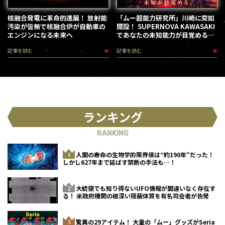
核融合発電に革命的進展！ 放射能
「ムー超能力研究所」川崎に突如
汚染が皆無で核融合炉が自動車の
開設！ SUPERNOVA KAWASAKI
エンジンになる未来へ
であなたの未知能力が目覚める
（2026.8.18-28）
記事を読む
記事を読む
ランキング
RANKING
人間の寿命の生物学的限界値は“約190年”だった！
しかし627年まで延ばす禁断の手法も…！
大統領でも知り得ないUFO情報が間違いなく存在す
る！ 米政府機関の根深い隠蔽体質を有名司会者が告発
驚異の29アイテム！ 大量の「ムー」グッズがSeria