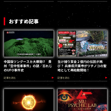
おすすめ記事
中国版ツングースカ大爆発!? 貴
生け捕り賞金２億円の伝説が再
州「空中怪車事件」の謎／忘れじ
び？ 兵庫県宍粟市がツチノコの聖
のUFO事件史
地として再始動開始！
記事を読む
記事を読む