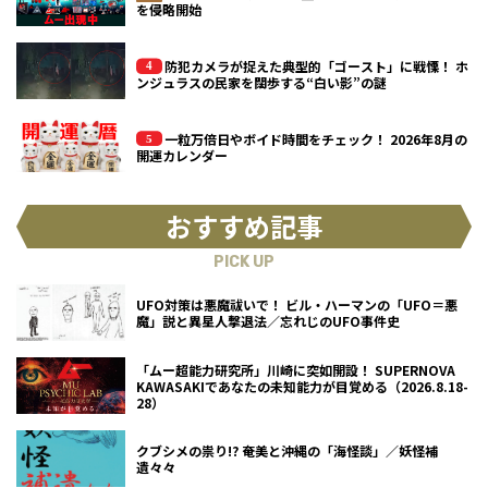
を侵略開始
防犯カメラが捉えた典型的「ゴースト」に戦慄！ ホ
ンジュラスの民家を闊歩する“白い影”の謎
一粒万倍日やボイド時間をチェック！ 2026年8月の
開運カレンダー
おすすめ記事
PICK UP
UFO対策は悪魔祓いで！ ビル・ハーマンの「UFO＝悪
魔」説と異星人撃退法／忘れじのUFO事件史
「ムー超能力研究所」川崎に突如開設！ SUPERNOVA
KAWASAKIであなたの未知能力が目覚める（2026.8.18-
28）
クブシメの祟り!? 奄美と沖縄の「海怪談」／妖怪補
遺々々