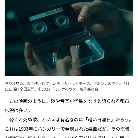
ラジオ局の片隅に残されていた古いカセットテープ。『ミンナのウタ』 8月
11日(金) 全国公開。©2023「ミンナのウタ」製作委員会
この映画のように、歌や音楽が怪異をなすと語られる都市
伝説は多い。
聴くと死ぬ歌、といえば有名なのは「暗い日曜日」だろう。
これは1933年にハンガリーで発表された楽曲だが、その陰鬱
な歌詞と曲調のため、ヨーロッパやアメリカではこれを聞い