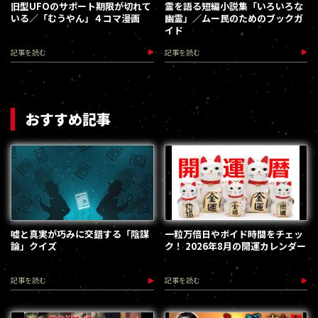
旧型UFOのサポート期限が切れて
霊を語る短編小説集「いろいろな
いる／「むうやん」４コマ漫画
幽霊」／ムー民のためのブックガ
イド
記事を読む
記事を読む
おすすめ記事
嘘と真実が巧みに交錯する「陰謀
一粒万倍日やボイド時間をチェッ
論」クイズ
ク！ 2026年8月の開運カレンダー
記事を読む
記事を読む