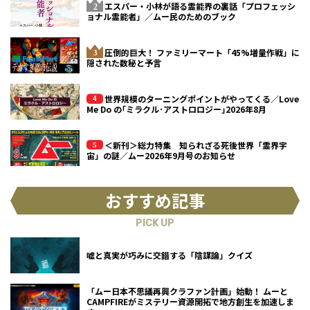
エスパー・小林が語る霊能界の裏話「プロフェッシ
ョナル霊能者」／ムー民のためのブック
圧倒的巨大！ ファミリーマート「45%増量作戦」に
隠された数秘と予言
世界規模のターニングポイントがやってくる／Love
Me Do の｢ミラクル･アストロロジー｣2026年8月
＜新刊＞総力特集 知られざる死後世界「霊界宇
宙」の謎／ムー2026年9月号のお知らせ
おすすめ記事
PICK UP
嘘と真実が巧みに交錯する「陰謀論」クイズ
「ムー日本不思議再興クラファン計画」始動！ ムーと
CAMPFIREがミステリー資源開拓で地方創生を加速しま