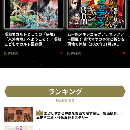
昭和オカルトとしての「秘境」
ムー旅メキシコ＆グアテマラツア
「人外魔境」へようこそ！／昭和
ー開催！ 古代マヤの予言と祈りを
こどもオカルト回顧録
現地で体験（2026年11月28日～
12月5日）
記事を読む
記事を読む
ランキング
RANKING
まぶしすぎる尊顔を覆面で隠す秘仏「覆面観音」／
本田不二雄・怪仏異神ミステリー