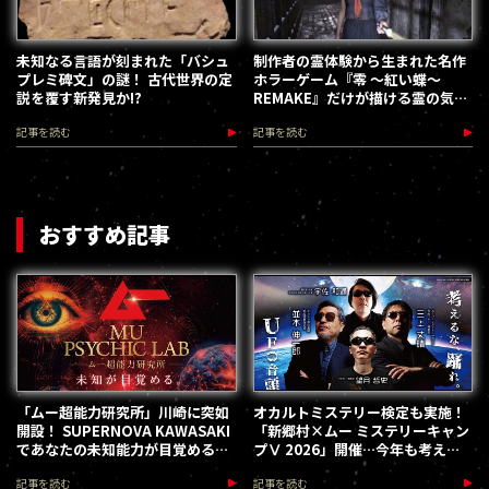
未知なる言語が刻まれた「バシュ
制作者の霊体験から生まれた名作
プレミ碑文」の謎！ 古代世界の定
ホラーゲーム『零 ～紅い蝶～
説を覆す新発見か!?
REMAKE』だけが描ける霊の気配
／ムー通
記事を読む
記事を読む
おすすめ記事
「ムー超能力研究所」川崎に突如
オカルトミステリー検定も実施！
開設！ SUPERNOVA KAWASAKI
「新郷村×ムー ミステリーキャン
であなたの未知能力が目覚める
プⅤ 2026」開催…今年も考える
（2026.8.18-28）
な、踊れ！（2026.9.12）
記事を読む
記事を読む