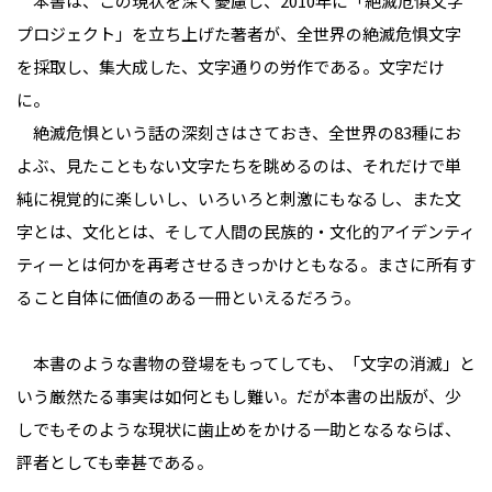
本書は、この現状を深く憂慮し、2010年に「絶滅危惧文字
プロジェクト」を立ち上げた著者が、全世界の絶滅危惧文字
を採取し、集大成した、文字通りの労作である。文字だけ
に。
絶滅危惧という話の深刻さはさておき、全世界の83種にお
よぶ、見たこともない文字たちを眺めるのは、それだけで単
純に視覚的に楽しいし、いろいろと刺激にもなるし、また文
字とは、文化とは、そして人間の民族的・文化的アイデンティ
ティーとは何かを再考させるきっかけともなる。まさに所有す
ること自体に価値のある一冊といえるだろう。
本書のような書物の登場をもってしても、「文字の消滅」と
いう厳然たる事実は如何ともし難い。だが本書の出版が、少
しでもそのような現状に歯止めをかける一助となるならば、
評者としても幸甚である。