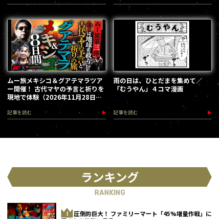
ムー旅メキシコ＆グアテマラツア
雨の日は、ひとだまを集めて／
ー開催！ 古代マヤの予言と祈りを
「むうやん」４コマ漫画
現地で体験（2026年11月28日～
12月5日）
記事を読む
記事を読む
ランキング
RANKING
圧倒的巨大！ ファミリーマート「45%増量作戦」に