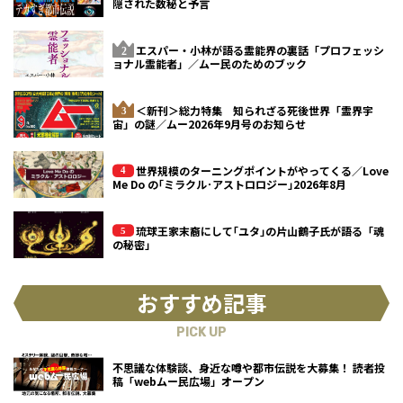
隠された数秘と予言
エスパー・小林が語る霊能界の裏話「プロフェッシ
ョナル霊能者」／ムー民のためのブック
＜新刊＞総力特集 知られざる死後世界「霊界宇
宙」の謎／ムー2026年9月号のお知らせ
世界規模のターニングポイントがやってくる／Love
Me Do の｢ミラクル･アストロロジー｣2026年8月
琉球王家末裔にして｢ユタ｣の片山鶴子氏が語る「魂
の秘密」
おすすめ記事
PICK UP
不思議な体験談、身近な噂や都市伝説を大募集！ 読者投
稿「webムー民広場」オープン