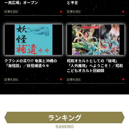
ー民広場」オープン
と予言
記事を読む
記事を読む
クブシメの祟り!? 奄美と沖縄の
昭和オカルトとしての「秘境」
「海怪談」／妖怪補遺々々
「人外魔境」へようこそ！／昭和
こどもオカルト回顧録
記事を読む
記事を読む
ランキング
RANKING