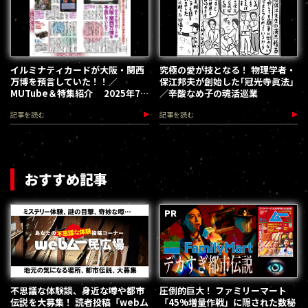
イルミナティカードが大阪・関西
究極の愛が技となる！ 物理学者・
万博を預言していた！！／
保江邦夫が創始した｢冠光寺眞法｣
MUTube＆特集紹介 2025年7
／辛酸なめ子の魂活巡業
月号
記事を読む
記事を読む
おすすめ記事
不思議な体験談、身近な噂や都市
圧倒的巨大！ ファミリーマート
伝説を大募集！ 読者投稿「webム
「45%増量作戦」に隠された数秘