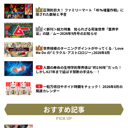
圧倒的巨大！ ファミリーマート「45%増量作戦」に
隠された数秘と予言
＜新刊＞総力特集 知られざる死後世界「霊界宇
宙」の謎／ムー2026年9月号のお知らせ
世界規模のターニングポイントがやってくる／Love
Me Do の｢ミラクル･アストロロジー｣2026年8月
人間の寿命の生物学的限界値は“約190年”だった！
しかし627年まで延ばす禁断の手法も…！
一粒万倍日やボイド時間をチェック！ 2026年8月の
開運カレンダー
おすすめ記事
PICK UP