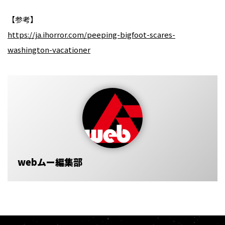
【参考】
https://ja.ihorror.com/peeping-bigfoot-scares-
washington-vacationer
webムー編集部