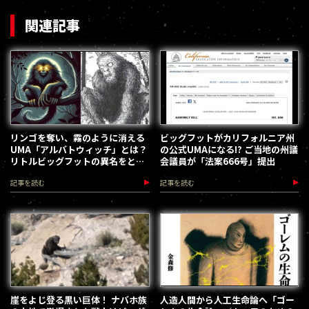
関連記事
リンゴを奪い、霧のように消える
ビッグフットがカリフォルニア州
UMA「アルバトウィッチ」とは？
の公式UMAになる!? ご当地の州議
リトルビッグフットの異名をとる
会議員が「法案666号」提出
小型獣人の謎
記事を読む
記事を読む
崖をよじ登る黒い巨体！ ナバホ族
人造人間から人工生命論へ「ゴー