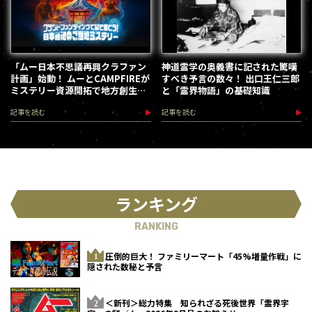
「ムー日本不思議再興クラファン
神道霊学の奥義書に記された驚嘆
計画」始動！ ムーとCAMPFIREが
すべき予言の数々！ 出口王仁三郎
ミステリー資源開拓で地方創生を
と「霊界物語」の基礎知識
加速します
記事を読む
記事を読む
ランキング
RANKING
圧倒的巨大！ ファミリーマート「45%増量作戦」に
隠された数秘と予言
＜新刊＞総力特集 知られざる死後世界「霊界宇