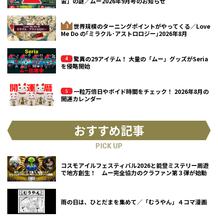
宙」の謎／ムー2026年9月号のお知らせ
世界規模のターニングポイントがやってくる／Love
Me Do の｢ミラクル･アストロロジー｣2026年8月
驚異の29アイテム！ 大量の「ムー」グッズがSeria
を侵略開始
一粒万倍日やボイド時間をチェック！ 2026年8月の
開運カレンダー
おすすめ記事
PICK UP
コスモアイルフェスティバル2026と能登ミステリー周遊
で地方創生！ ムー完全協力のクラファン第３弾が始動
雨の日は、ひとだまを集めて／「むうやん」４コマ漫画