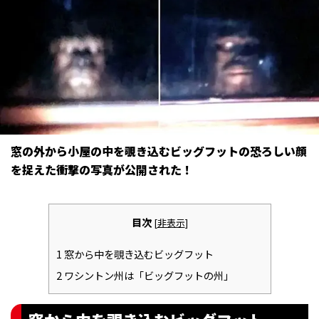
窓の外から小屋の中を覗き込むビッグフットの恐ろしい顔
を捉えた衝撃の写真が公開された――！
目次
[
非表示
]
1
窓から中を覗き込むビッグフット
2
ワシントン州は「ビッグフットの州」