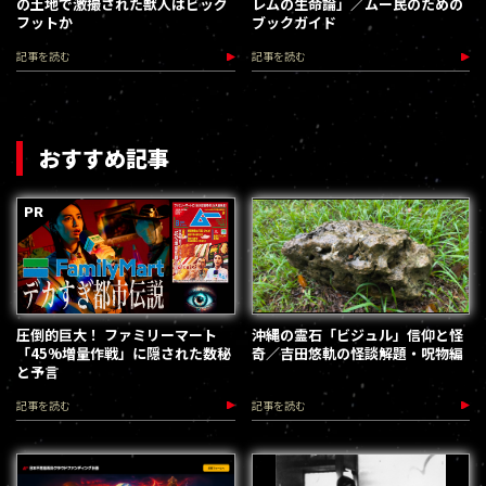
の土地で激撮された獣人はビッグ
レムの生命論」／ムー民のための
フットか
ブックガイド
記事を読む
記事を読む
おすすめ記事
圧倒的巨大！ ファミリーマート
沖縄の霊石「ビジュル」信仰と怪
「45%増量作戦」に隠された数秘
奇／吉田悠軌の怪談解題・呪物編
と予言
記事を読む
記事を読む