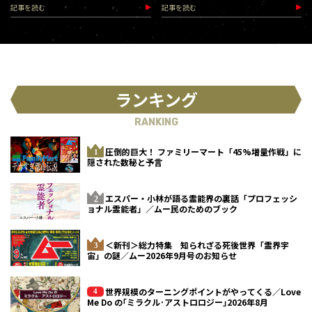
記事を読む
記事を読む
ランキング
RANKING
圧倒的巨大！ ファミリーマート「45%増量作戦」に
隠された数秘と予言
エスパー・小林が語る霊能界の裏話「プロフェッシ
ョナル霊能者」／ムー民のためのブック
＜新刊＞総力特集 知られざる死後世界「霊界宇
宙」の謎／ムー2026年9月号のお知らせ
世界規模のターニングポイントがやってくる／Love
Me Do の｢ミラクル･アストロロジー｣2026年8月