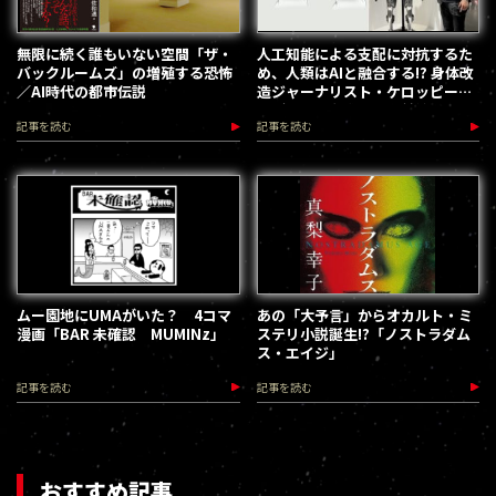
無限に続く誰もいない空間「ザ・
人工知能による支配に対抗するた
バックルームズ」の増殖する恐怖
め、人類はAIと融合する!? 身体改
／AI時代の都市伝説
造ジャーナリスト・ケロッピー前
田が語る人類進化の最前線
記事を読む
記事を読む
ムー園地にUMAがいた？ 4コマ
あの「大予言」からオカルト・ミ
漫画「BAR 未確認 MUMINz」
ステリ小説誕生!?「ノストラダム
ス・エイジ」
記事を読む
記事を読む
おすすめ記事