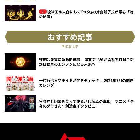
琉球王家末裔にして｢ユタ｣の片山鶴子氏が語る「魂
の秘密」
おすすめ記事
PICK UP
核融合発電に革命的進展！ 放射能汚染が皆無で核融合炉
が自動車のエンジンになる未来へ
一粒万倍日やボイド時間をチェック！ 2026年8月の開運
カレンダー
祟り神と因習を笑って語る現代伝承の真髄！ アニメ『令
和のダラさん』創造主インタビュー