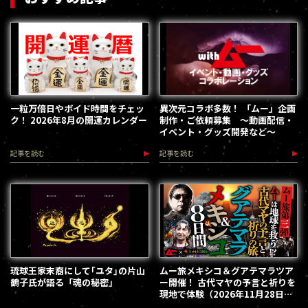
一粒万倍日やボイド時間をチェッ
異次元コラボ多数！ 「ムー」企画
ク！ 2026年8月の開運カレンダー
制作・ご依頼募集 ～動画配信・
イベント・グッズ開発など～
記事を読む
記事を読む
琉球王家末裔にして｢ユタ｣の片山
ムー旅メキシコ＆グアテマラツア
鶴子氏が語る「魂の秘密」
ー開催！ 古代マヤの予言と祈りを
現地で体験（2026年11月28日～
12月5日）